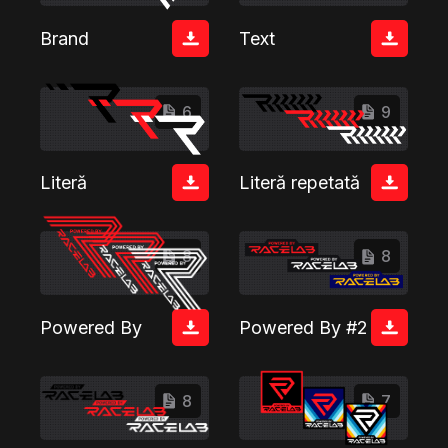
Brand
Text
6
9
Literă
Literă repetată
8
8
Powered By
Powered By #2
8
7