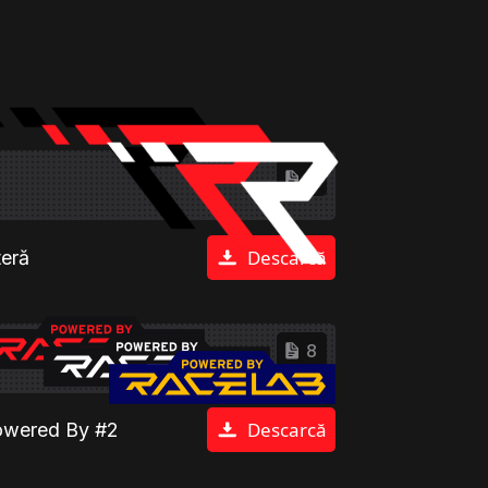
6
Descarcă
teră
8
Descarcă
wered By #2