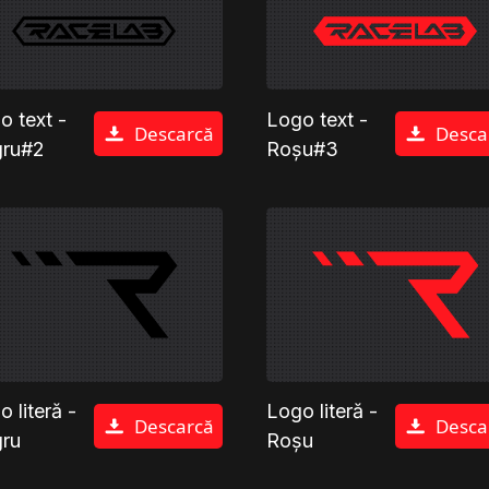
o text -
Logo text -
Descarcă
Desca
ru#2
Roșu#3
 literă -
Logo literă -
Descarcă
Desca
ru
Roșu