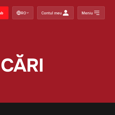
ab
RO
Contul meu
Meniu
RCĂRI