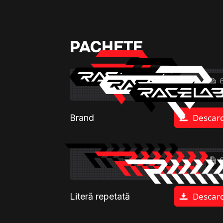
PACHETE
Descar
Brand
Descar
Literă repetată