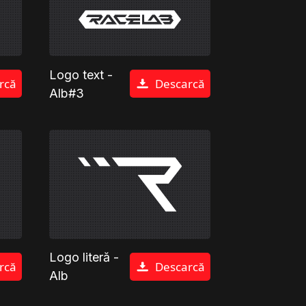
Logo text -
rcă
Descarcă
Alb#3
Logo literă -
rcă
Descarcă
Alb