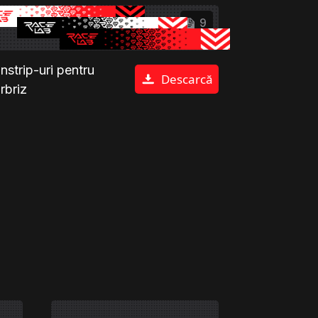
9
nstrip-uri pentru
Descarcă
rbriz