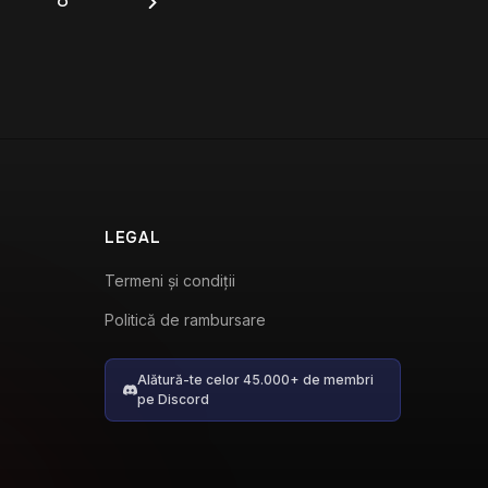
LEGAL
Termeni și condiții
Politică de rambursare
Alătură-te celor 45.000+ de membri
pe Discord