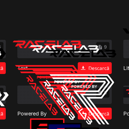
6
9
că
Descarcă
Text
Li
9
8
că
Descarcă
Powered By
Po