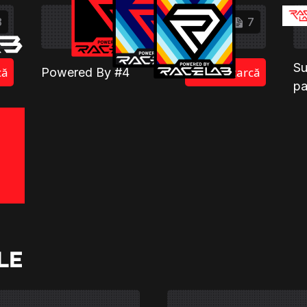
8
7
Su
că
Descarcă
Powered By #4
pa
6
că
LE