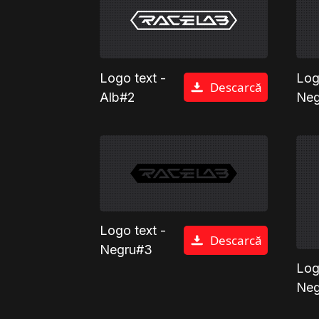
Logo text -
Log
Descarcă
Alb#2
Neg
Logo text -
Descarcă
Negru#3
Logo
Neg