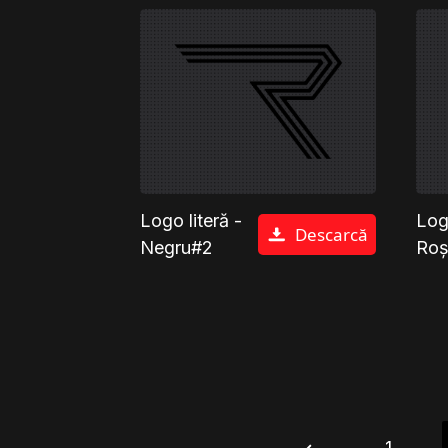
Logo literă -
Logo
Descarcă
Negru#2
Ro
1