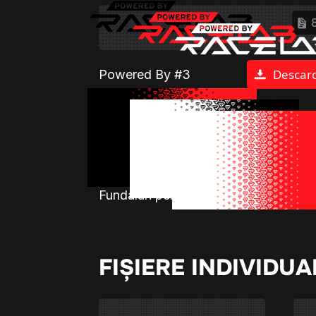
Descar
Powered By #3
Descar
Fundaluri pentru livery
FIȘIERE INDIVIDUA