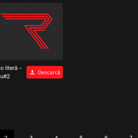
 literă -
Descarcă
șu#2
2
3
4
5
6
7