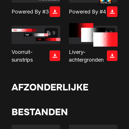
Powered By #3
Powered By #4
9
6
Voorruit-
Livery-
sunstrips
achtergronden
AFZONDERLIJKE
BESTANDEN