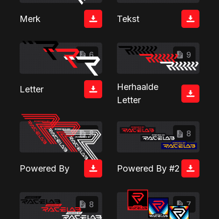
Merk
Tekst
6
9
Herhaalde
Letter
Letter
8
8
Powered By
Powered By #2
8
7