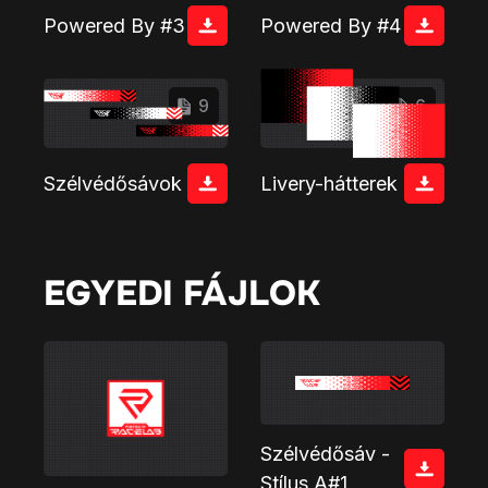
Powered By #3
Powered By #4
9
6
Szélvédősávok
Livery-hátterek
EGYEDI FÁJLOK
Szélvédősáv -
Stílus A#1