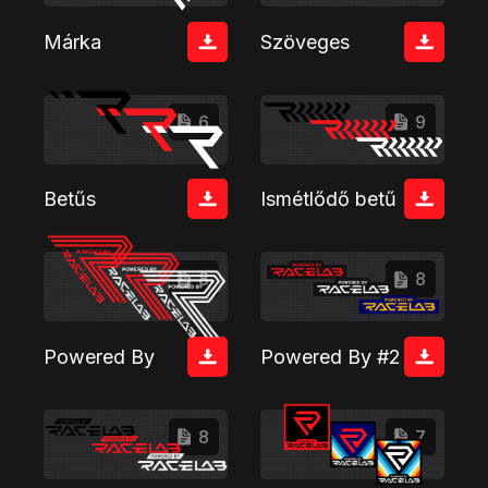
Márka
Szöveges
6
9
Betűs
Ismétlődő betű
8
8
Powered By
Powered By #2
8
7