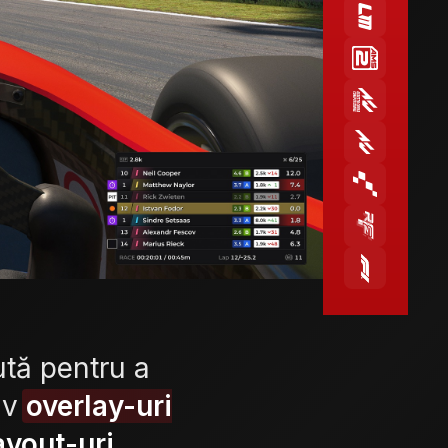
tă pentru a
siv
overlay-uri
ayout-uri