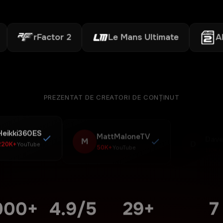
rFactor 2
Le Mans Ultimate
AMS2
PREZENTAT DE CREATORI DE CONȚINUT
Heikki360ES
MattMaloneTV
Dave
M
D
220K+
50K+
110K+
YouTube
YouTube
000+
4.9/5
29+
7
ORI ACTIVI
RATING UTILIZATORI
OVERLAY-URI PRO
SIMULATOARE 