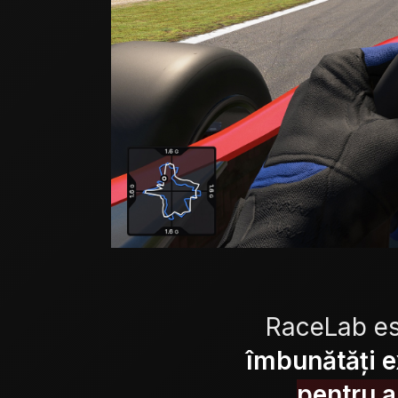
RaceLab es
îmbunătăți e
pentru a