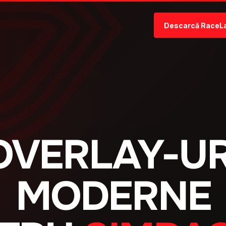
Descarcă RaceL
OVERLAY-UR
MODERNE