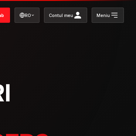
ab
RO
Contul meu
Meniu
I