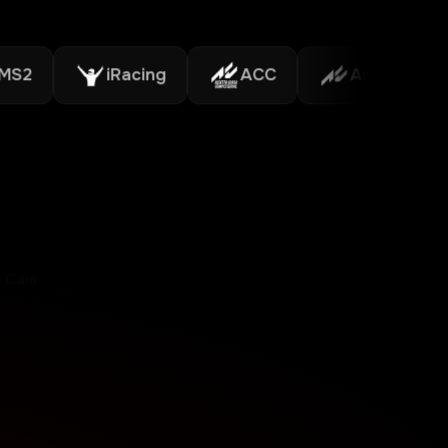
iRacing
ACC
Assetto Corsa
 Cam
JACKZER
J
80K+
YouTube
YouTube
SUPORTATE