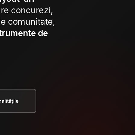
are concurezi,
 de comunitate
,
trumente de
alitățile