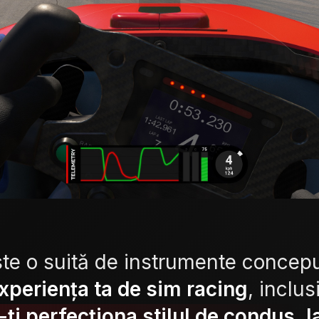
te o suită de instrumente concepu
xperiența ta de sim racing
, inclu
-ți perfecționa stilul de condus
,
l