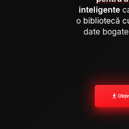
inteligente
c
o
bibliotecă 
date bogate
Obți