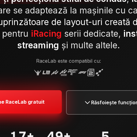
are se adaptează la mașinile cu c
cuprinzătoare de layout-uri creată
 pentru
iRacing
serii dedicate,
ins
streaming
și multe altele.
RaceLab este compatibil cu:
ne RaceLab gratuit
Răsfoiește funcțion
29
+
80
+
7