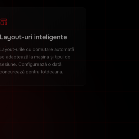
Layout-uri inteligente
Layout-urile cu comutare automată
se adaptează la mașina și tipul de
sesiune. Configurează o dată,
concurează pentru totdeauna.
Dezvoltare activă
Actualizări regulate, funcționalități
noi și suport Discord receptiv din