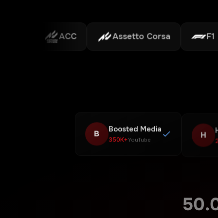
ACC
Assetto Corsa
F1
Boosted Media
B
H
350K+
YouTube
50.
UTILIZAT