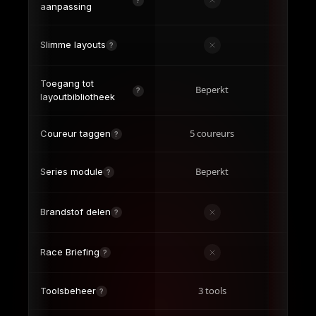
Beperkt
Series module
?
Brandstof delen
?
Race Briefing
?
3 tools
On
Toolsbeheer
?
VR-ondersteuning
?
Multi-sim-
?
ondersteuning
Discord-
Pr
?
ondersteuning