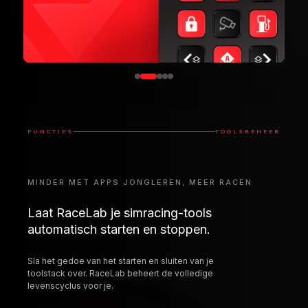
MINDER MET APPS JONGLEREN, MEER RACEN
Laat RaceLab je simracing-tools
automatisch starten en stoppen.
Sla het gedoe van het starten en sluiten van je
toolstack over. RaceLab beheert de volledige
levenscyclus voor je.
Auto-starten
Auto-stoppen
Starten met RaceLab
Sluit ze als je klaar
of met de sim
bent met racen
Auto-detecteren
Sluiten tijdens het
rijden
Voeg geïnstalleerde
Afleidende apps
tools toe met één klik
sluiten bij de start