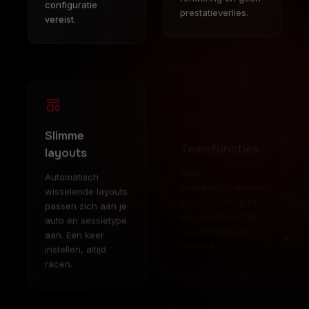
vereist.
Slimme
Teamfuncties
layouts
Deel
brandstofstrategieën,
Automatisch
markeer coureurs
wisselende layouts
en coördineer met
passen zich aan je
teamgenoten in
auto en sessietype
realtime.
aan. Eén keer
instellen, altijd
racen.