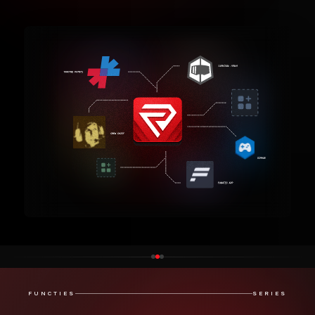
FUNCTIES
SERIES
Verdiep je in de data achter elke
Series race en meet het tempo van de
snelste coureurs door hun
rondetijden, raceresultaten,
kampioenschapsstanden en meer te
bekijken.