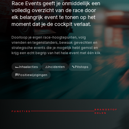
🏎️
Inhaalacties
⚠️
Incidenten
🔧
Pitstops
🏁
Positiewijzigingen
BRANDSTOF
FUNCTIES
DELEN
TEAMSTRATEGIE-VOORDEEL
Til je strategie naar het volgende
niveau door het delen van brandstof
tussen alle coureurs in je team
mogelijk te maken.
Sessies zijn extreem eenvoudig in te stellen en
werken op uitnodiging, zodat je volledige controle