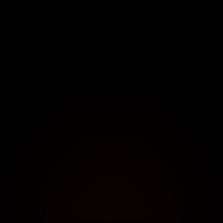
UITGELICHT DOOR CONTENT CREATORS
Boosted Media
Heikki360ES
B
H
350K+
220K+
YouTube
YouTube
MattMaloneTV
Dave Cam
M
D
50K+
110K+
YouTube
YouTube
JACKZER
J
80K+
YouTube
50.000+
4.9/5
ACTIEVE GEBRUIKERS
GEBRUIKERSBEOORDELING
29+
7
PRO-OVERLAYS
ONDERSTEUNDE SIMS