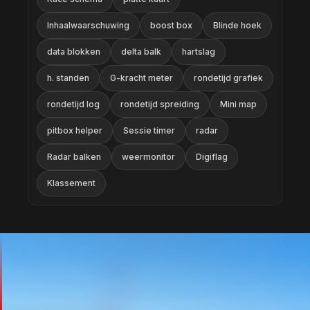
Inhaalwaarschuwing
boost box
Blinde hoek
data blokken
delta balk
hartslag
h. standen
G-kracht meter
rondetijd grafiek
rondetijd log
rondetijd spreiding
Mini map
pitbox helper
Sessie timer
radar
Radar balken
weermonitor
Digiflag
Klassement