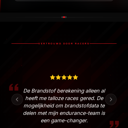
VERTROUWD DOOR RACERS
Ik heb elke overlay-oplossing
geprobeerd. RaceLab is de enige
die echt professioneel en goed
ontworpen aanvoelt.