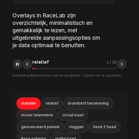
Overlays in RaceLab zijn
overzichtelijk, minimalistisch en
gemakkelijk te lezen, met
uitgebreide aanpassingsopties om
je data optimaal te benutten.
relatief
2
/
29
Gebruik pijltjestoetsen om te navigeren • Spatie om te pauzeren
standen
relatief
brandstof berekening
invoer telemetrie
circuit kaart
geavanceerd paneel
vlaggen
head 2 head
Race schema
platte kaart