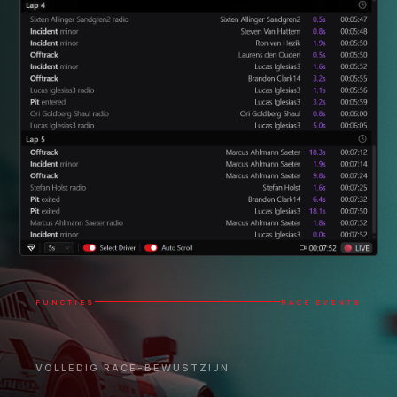
FUNCTIES
RACE EVENTS
VOLLEDIG RACE-BEWUSTZIJN
Race Events geeft je onmiddellijk een
volledig overzicht van de race door
elk belangrijk event te tonen op het
moment dat je de cockpit verlaat.
Doorloop je eigen race-hoogtepunten, volg
vrienden en tegenstanders, bewaak gevechten en
strategische events die je mogelijk hebt gemist en
krijg een echt begrip van het hele event met één klik.