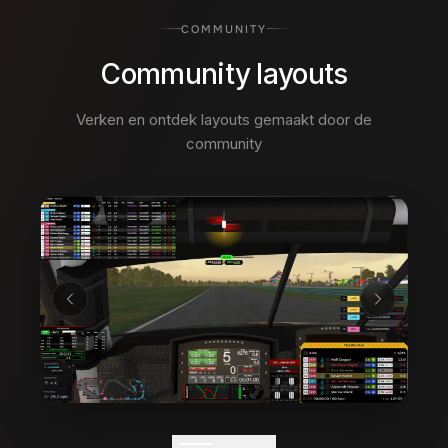
COMMUNITY
Community layouts
Verken en ontdek layouts gemaakt door de
community
03
/
10
1,400
+
69k
+
GEDEELDE LAYOUTS
DOWNLOADS