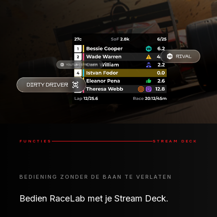
FUNCTIES
STREAM DECK
BEDIENING ZONDER DE BAAN TE VERLATEN
Bedien RaceLab met je Stream Deck.
Gebruik je Stream Deck om krachtige RaceLab-
functionaliteit binnen handbereik te brengen:
verberg en toon overlays, voeg markeringen toe om
later in Race Events te bekijken, verfijn je VR-
ervaring en nog veel meer.
Overlays openen/sluiten
Overlay-sets bedienen
VR-bediening
Delta-balkbediening