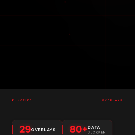
Volledig
Actieve
aanpasbaar
ontwikkeling
Elke overlay is
Regelmatige
instelbaar. Kleuren,
updates, nieuwe
maten, data,
functies en snelle
posities – maak het
Discord-
je eigen.
ondersteuning van
het team.
FUNCTIES
OVERLAYS
29
80+
DATA
OVERLAYS
BLOKKEN