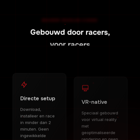
WAAROM RACELAB KIEZEN
Gebouwd door racers,
voor racers
Directe setup
VR-native
Download,
Speciaal gebouwd
installeer en race
voor virtual reality
in minder dan 2
met
minuten. Geen
geoptimaliseerde
ingewikkelde
rendering en geen
configuratie
prestatieverlies.