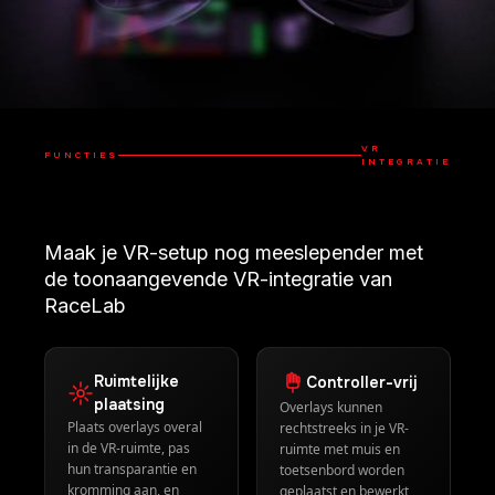
Maak je VR-setup nog meeslepender met
de toonaangevende VR-integratie van
RaceLab
Ruimtelijke
Controller-vrij
plaatsing
Overlays kunnen
Plaats overlays overal
rechtstreeks in je VR-
in de VR-ruimte, pas
ruimte met muis en
hun transparantie en
toetsenbord worden
kromming aan, en
geplaatst en bewerkt
verberg ze zelfs
automatisch wanneer
ze niet in beeld zijn
Universele
60 FPS native
ondersteuning
Toonaangevende
Ondersteuning voor alle
prestaties met overlays
grote VR-headsets met
weergegeven in VR-