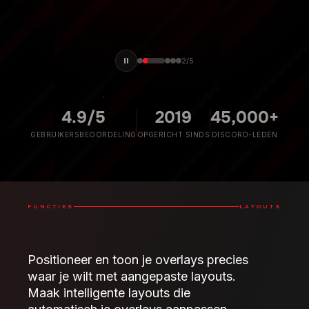
3
/
5
4.9/5
2019
45,000+
GEBRUIKERSBEOORDELING
OPGERICHT SINDS
DISCORD-LEDEN
FUNCTIES
LAYOUTS
Positioneer en toon je overlays precies
waar je wilt met aangepaste layouts.
Maak intelligente layouts die