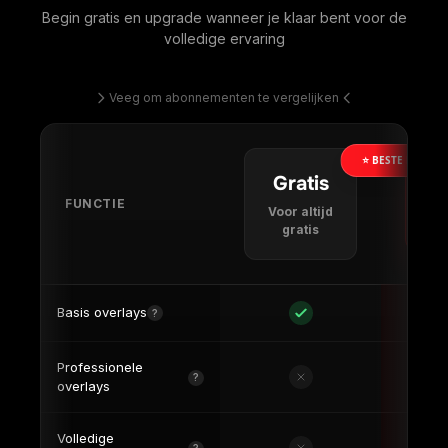
Voor altijd
€4
gratis
Basis overlays
?
Professionele
?
overlays
Volledige
?
aanpassing
Slimme layouts
?
Toegang tot
Beperkt
?
layoutbibliotheek
5 coureurs
On
Coureur taggen
?