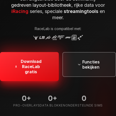
gedreven layout-bibliotheek
, rijke data voor
iRacing
series, speciale
streamingtools
en
meer.
RaceLab is compatibel met:
Download
Functies
RaceLab
bekijken
gratis
29
+
80
+
7
PRO-OVERLAYS
DATA BLOKKEN
ONDERSTEUNDE SIMS