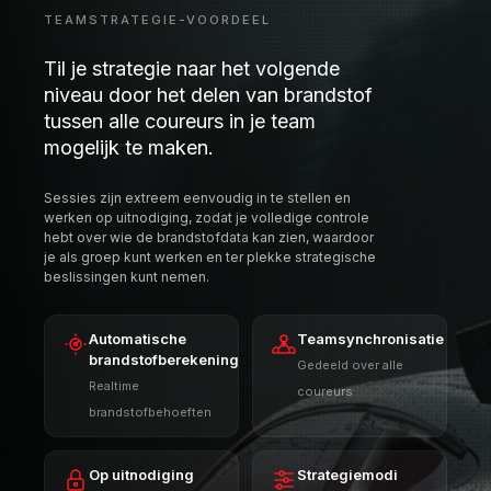
hebt over wie de brandstofdata kan zien, waardoor
je als groep kunt werken en ter plekke strategische
beslissingen kunt nemen.
Automatische
Teamsynchronisatie
brandstofberekening
Gedeeld over alle
Realtime
coureurs
brandstofbehoeften
Op uitnodiging
Strategiemodi
Privé teamsessies
Meerdere
brandstofstrategieën
Beschikbaar met Pro-lidmaatschap
PRO