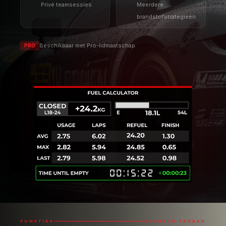
FUNCTIES
COUREUR TAGGEN
VERGEET NOOIT EEN COUREUR
Door coureurs te taggen kun je je
concurrenten markeren voor snelle en
eenvoudige herkenning.
Misschien ben je een agressieve coureur