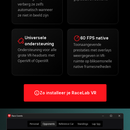
OpenVR of OpenXR
ruimte op bliksemsnelle
native framesnelheden
Zo installeer je RaceLab VR