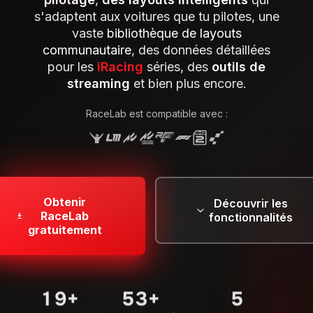
s'adaptent aux voitures que tu pilotes, une
vaste
bibliothèque de layouts
communautaire
, des données détaillées
pour les
iRacing
séries, des
outils de
streaming
et bien plus encore.
RaceLab est compatible avec :
Obtenir
Découvrir les
RaceLab
fonctionnalités
gratuitement
29
+
80
+
7