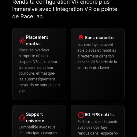
transparence et leur
souris et du clavier
courbure, et masque-
les automatiquement
lorsqu'ils ne sont pas en
vue
Support
60 FPS natifs
universel
Performances de pointe
Compatible avec tous
avec des overlays
les principaux casques
rendus dans l'espace VR
VR utilisant OpenVR ou
à des fréquences
OpenXR
d'images natives ultra-
rapides
Comment installer RaceLab VR