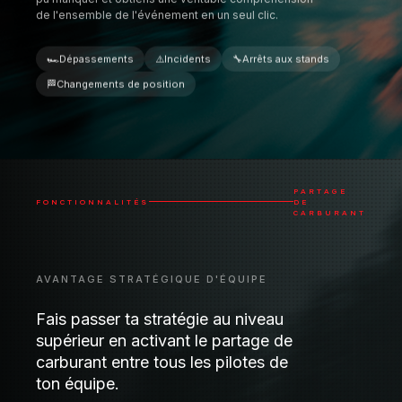
PARTAGE
FONCTIONNALITÉS
DE
CARBURANT
AVANTAGE STRATÉGIQUE D'ÉQUIPE
Fais passer ta stratégie au niveau
supérieur en activant le partage de
carburant entre tous les pilotes de
ton équipe.
Les sessions sont extrêmement simples à
configurer et fonctionnent sur invitation uniquement
pour te donner un contrôle total sur les personnes
qui peuvent voir les données carburant, te
permettant de travailler en groupe et de prendre des
décisions stratégiques à la volée.
Calcul
Synchronisation
automatique du
d'équipe