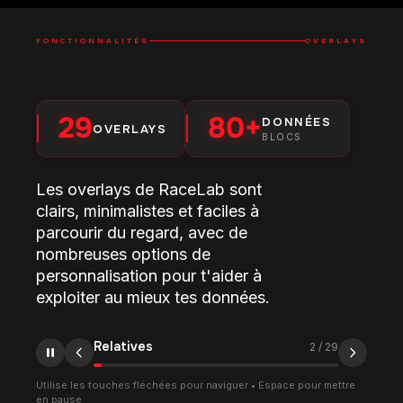
FONCTIONNALITÉS
OVERLAYS
29
80+
DONNÉES
OVERLAYS
BLOCS
Les overlays de RaceLab sont
clairs, minimalistes et faciles à
parcourir du regard, avec de
nombreuses options de
personnalisation pour t'aider à
exploiter au mieux tes données.
Relatives
2
/
29
Utilise les touches fléchées pour naviguer • Espace pour mettre
en pause