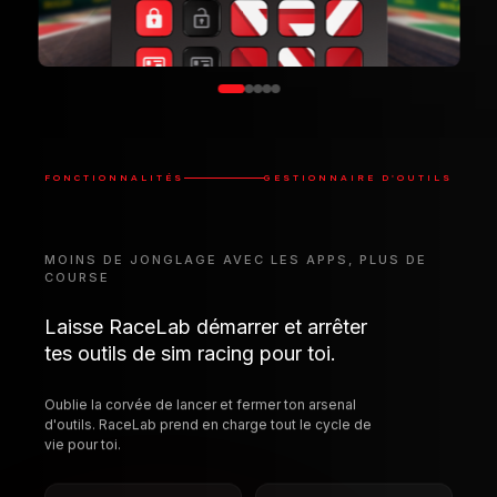
MOINS DE JONGLAGE AVEC LES APPS, PLUS DE
COURSE
Laisse RaceLab démarrer et arrêter
tes outils de sim racing pour toi.
Oublie la corvée de lancer et fermer ton arsenal
d'outils. RaceLab prend en charge tout le cycle de
vie pour toi.
Démarrage auto
Arrêt auto
Démarrer avec
Les ferme quand tu
RaceLab ou avec le
as fini de rouler
sim
Détection auto
Fermer pendant la
conduite
Ajoute les outils
Fermer les apps
installés en un clic
distrayantes au