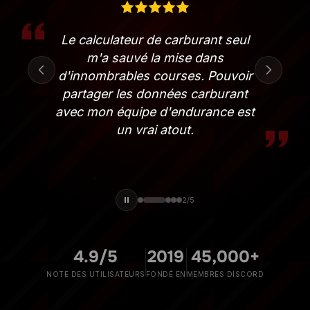
J'ai essayé toutes les solutions
d'overlay existantes. RaceLab est la
seule qui semble vraiment
professionnelle et bien conçue.
3
/
5
4.9/5
2019
45,000+
NOTE DES UTILISATEURS
FONDÉ EN
MEMBRES DISCORD