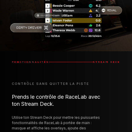
FONCTIONNALITÉS
STREAM DECK
CONTRÔLE SANS QUITTER LA PISTE
Prends le contrôle de RaceLab avec
ton Stream Deck.
Utilise ton Stream Deck pour mettre les puissantes
fonctionnalités de RaceLab à portée de main :
masque et affiche les overlays, ajoute des
marqueurs à revoir plus tard dans Race Events,
affine ton expérience VR et bien plus encore.
Ouvrir/Fermer les overlays
Contrôler les sets
d'overlays
Contrôles VR
Contrôles Delta bar
Contrôles Race Events
Démarrer/Arrêter les
layouts