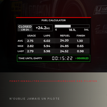
FONCTIONNALITÉS
MARQUAGE DES PILOTES
N'OUBLIE JAMAIS UN PILOTE
Le marquage des pilotes te permet
de marquer tes adversaires pour une
reconnaissance rapide et facile.
Tu as peut-être rencontré un pilote agressif avec
une connexion Internet de mauvaise qualité, et tu
veux t'en souvenir au cas où tu le croiserais à
nouveau - ou peut-être as-tu eu une bataille
époustouflante avec quelqu'un et tu veux le marquer
comme pilote propre ou même ami. Maintenant tu