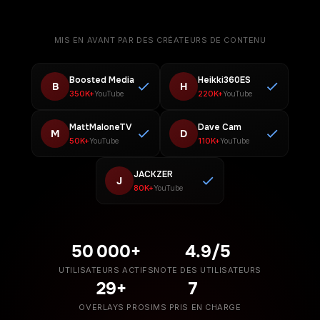
MIS EN AVANT PAR DES CRÉATEURS DE CONTENU
Boosted Media
Heikki360ES
B
H
350K+
220K+
YouTube
YouTube
MattMaloneTV
Dave Cam
M
D
50K+
110K+
YouTube
YouTube
JACKZER
J
80K+
YouTube
50 000+
4.9/5
UTILISATEURS ACTIFS
NOTE DES UTILISATEURS
29+
7
OVERLAYS PRO
SIMS PRIS EN CHARGE