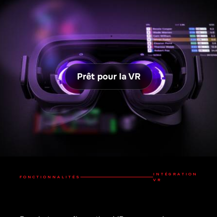
INTÉGRATION
FONCTIONNALITÉS
VR
Rends ta configuration VR encore plus
immersive avec l'intégration VR de pointe
de RaceLab
Placement
Sans manette
spatial
Les overlays peuvent
Place les overlays
être placés et modifiés
n'importe où dans
directement dans ton
l'espace VR, ajuste leur
espace VR à l'aide de la