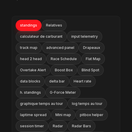
standings
Relatives
calculateur de carburant
input telemetry
track map
advanced panel
Drapeaux
head 2 head
Race Schedule
Flat Map
Overtake Alert
Boost Box
Blind Spot
data blocks
delta bar
Heart rate
h. standings
G-Force Meter
graphique temps au tour
log temps au tour
laptime spread
Mini map
pitbox helper
session timer
Radar
Radar Bars