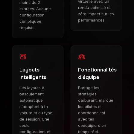
virtuelle avec un
moins de 2
rendu optimisé et
minutes. Aucune
zéro impact sur les
configuration
performances.
compliquée
requise.
Layouts
Fonctionnalités
intelligents
d'équipe
Les layouts à
Partage les
basculement
stratégies
automatique
carburant, marque
s'adaptent à ta
les pilotes et
voiture et au type
coordonne-toi
de session. Une
avec tes
seule
coéquipiers en
configuration, et
temps réel.