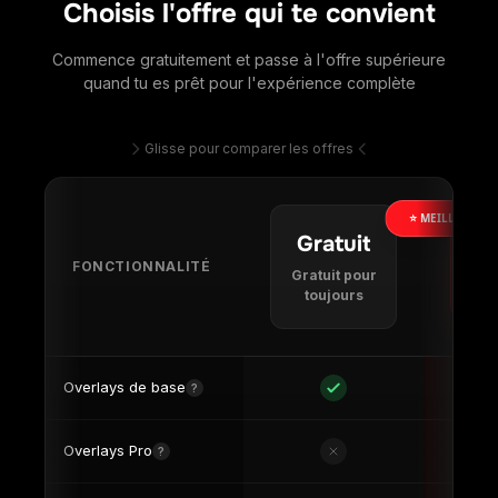
Gratuit
FONCTIONNALITÉ
Gratuit pour
4,9
toujours
Overlays de base
?
Overlays Pro
?
Personnalisation
?
complète
Layouts intelligents
?
Accès à la
Limité
bibliothèque de
?
layouts