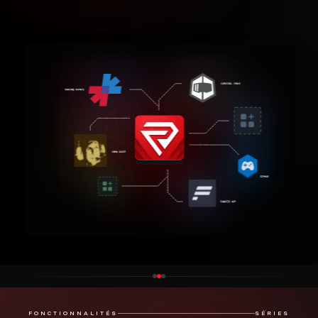
FONCTIONNALITÉS
SÉRIES
Plonge dans les données de chaque
course de série, et évalue le rythme
des pilotes les plus rapides en
explorant leurs temps au tour,
résultats de course, classements de
championnat et plus encore.