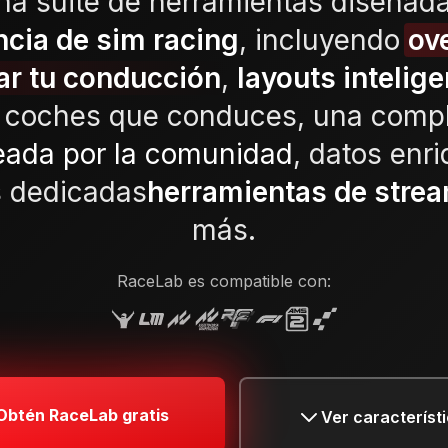
na suite de herramientas diseñad
ncia de sim racing
, incluyendo
ov
ar tu conducción
,
layouts intelig
s coches que conduces, una comp
reada por la comunidad
, datos enr
s dedicadas
herramientas de stre
más.
RaceLab es compatible con:
Obtén RaceLab gratis
Ver característ