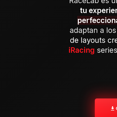
RaceLab es u
tu experie
perfeccion
adaptan a lo
de layouts c
iRacing
serie