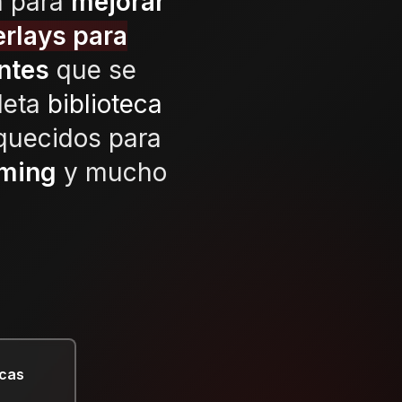
a para
mejorar
erlays para
entes
que se
leta
biblioteca
iquecidos para
aming
y mucho
icas