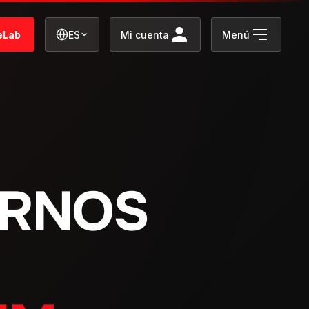
eLab
ES
Mi cuenta
Menú
ERNOS