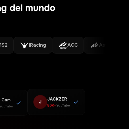
ing del mundo
iRacing
ACC
Assetto Corsa
 Cam
JACKZER
J
80K+
YouTube
YouTube