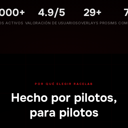
.000+
4.9/5
29+
OS ACTIVOS
VALORACIÓN DE USUARIOS
OVERLAYS PRO
SIMS COM
POR QUÉ ELEGIR RACELAB
Hecho por pilotos,
para pilotos