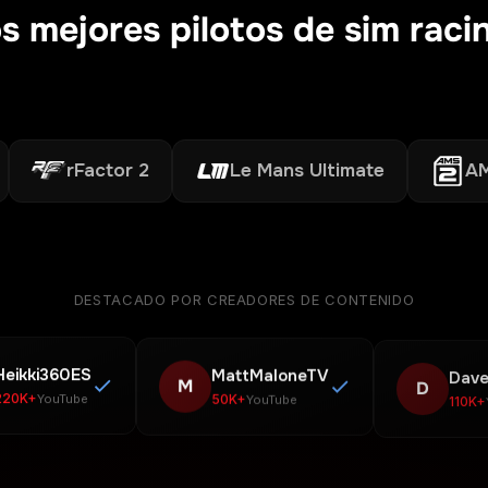
s mejores pilotos de sim rac
rFactor 2
Le Mans Ultimate
AMS2
DESTACADO POR CREADORES DE CONTENIDO
Heikki360ES
MattMaloneTV
Dave
M
D
220K+
50K+
110K+
YouTube
YouTube