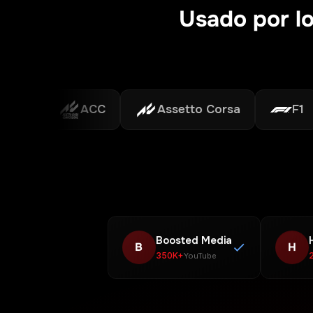
Usado por lo
ACC
Assetto Corsa
F1
Boosted Media
B
H
350K+
YouTube