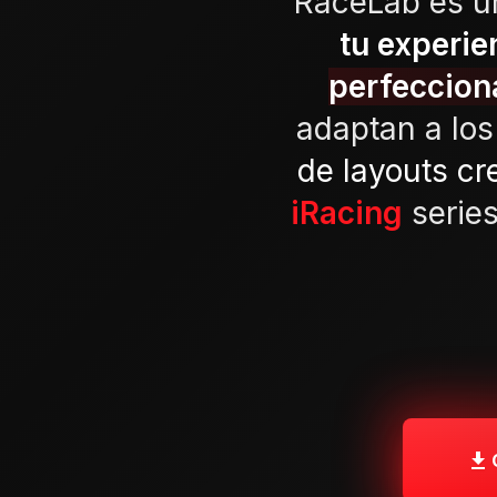
RaceLab es u
tu experie
perfeccion
adaptan a lo
de layouts c
iRacing
serie