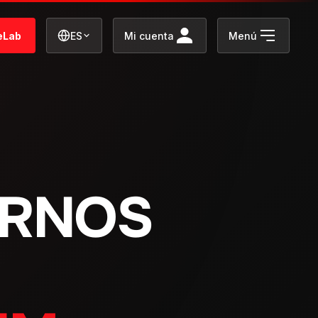
eLab
ES
Mi cuenta
Menú
ERNOS