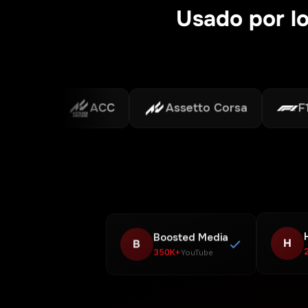
Usado por lo
g
ACC
Assetto Corsa
F1
Boosted Media
B
H
350K+
YouTube