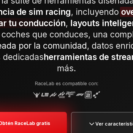
na suite de herramientas diseñad
ncia de sim racing
, incluyendo
ov
ar tu conducción
,
layouts intelig
s coches que conduces, una comp
reada por la comunidad
, datos enr
s dedicadas
herramientas de stre
más.
RaceLab es compatible con:
Obtén RaceLab gratis
Ver característ