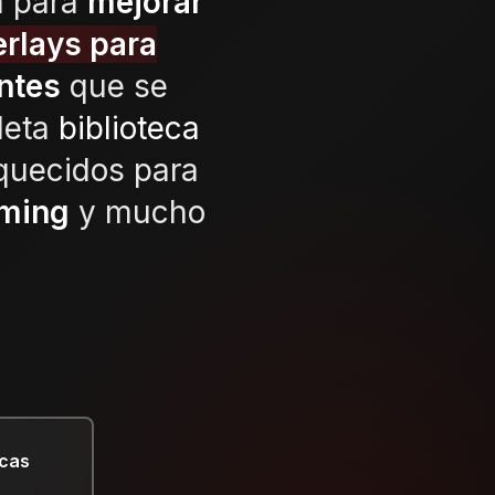
a para
mejorar
erlays para
entes
que se
leta
biblioteca
iquecidos para
aming
y mucho
icas