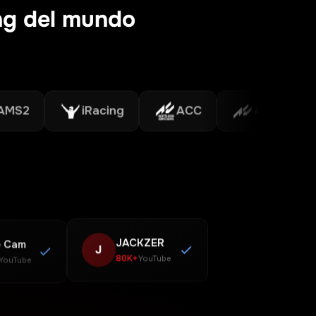
ing del mundo
iRacing
ACC
Assetto Corsa
 Cam
JACKZER
J
80K+
YouTube
YouTube