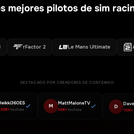
s mejores pilotos de sim rac
rFactor 2
Le Mans Ultimate
AMS2
DESTACADO POR CREADORES DE CONTENIDO
Heikki360ES
MattMaloneTV
Dave
M
D
220K+
50K+
110K+
YouTube
YouTube