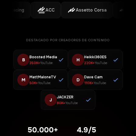
iRacing
ACC
Assetto Corsa
F1
DESTACADO POR CREADORES DE CONTENIDO
Boosted Media
Heikki360ES
B
H
350K+
220K+
YouTube
YouTube
MattMaloneTV
Dave Cam
M
D
50K+
110K+
YouTube
YouTube
JACKZER
J
80K+
YouTube
50.000+
4.9/5