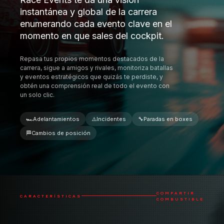
🏎️
Adelantamientos
⚠️
Incidentes
🔧
Paradas en boxes
🏁
Cambios de posición
COMPARTIR
CARACTERÍSTICAS
COMBUSTIBLE
VENTAJA ESTRATÉGICA PARA EL EQUIPO
Lleva tu estrategia al siguiente nivel
activando Compartir combustible
entre todos los pilotos de tu equipo.
Las sesiones son muy sencillas de configurar y
funcionan por invitación para darte control total
sobre quién puede ver los datos de combustible,