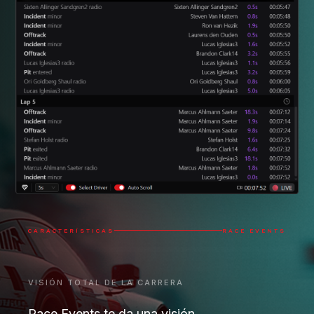
CARACTERÍSTICAS
RACE EVENTS
VISIÓN TOTAL DE LA CARRERA
Race Events te da una visión
instantánea y global de la carrera
enumerando cada evento clave en el
momento en que sales del cockpit.
Repasa tus propios momentos destacados de la
carrera, sigue a amigos y rivales, monitoriza batallas
y eventos estratégicos que quizás te perdiste, y
obtén una comprensión real de todo el evento con
un solo clic.