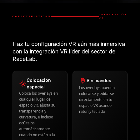
Colocación
Sin mandos
espacial
Los overlays pueden
Coloca los overlays en
colocarse y editarse
cualquier lugar del
directamente en tu
espacio VR, ajusta su
espacio VR usando
transparencia y
ratón y teclado
curvatura, e incluso
ocúltalos
automáticamente
cuando no estén a la
vista
Soporte
60 FPS nativos
universal
Rendimiento líder del
Compatible con los
sector con overlays
principales visores VR
renderizados dentro del
mediante OpenVR u
espacio VR a
OpenXR
velocidades de
fotograma nativas