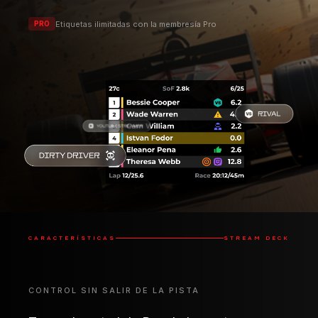
CARACTERÍSTICAS
STREAM DECK
CONTROL SIN SALIR DE LA PISTA
Toma el control de RaceLab con tu
Stream Deck.
Usa tu Stream Deck para tener las potentes
funciones de RaceLab al alcance de tu mano: oculta
y muestra overlays, añade marcadores para revisar
más tarde en Race Events, ajusta con precisión tu
experiencia VR y mucho más.
Abrir/Cerrar overlays
Controlar conjuntos de