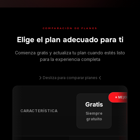
Desliza para comparar planes
⭐ MEJOR RELAC
Gratis
CARACTERÍSTICA
Siempre
€4
gratuito
Overlays básicos
?
Overlays Pro
?
Personalización
?
completa
Layouts inteligentes
?