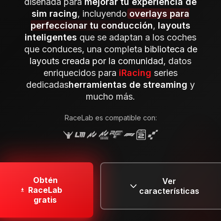
diseñada para
mejorar tu experiencia de
sim racing
, incluyendo
overlays para
perfeccionar tu conducción
,
layouts
inteligentes
que se adaptan a los coches
que conduces, una completa
biblioteca de
layouts creada por la comunidad
, datos
enriquecidos para
iRacing
series
dedicadas
herramientas de streaming
y
mucho más.
RaceLab es compatible con:
Obtén
Ver
RaceLab
características
gratis