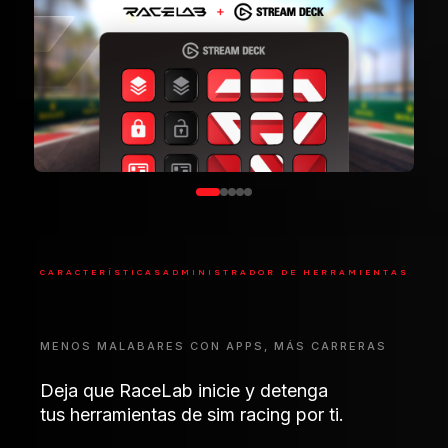
CARACTERÍSTICAS
ADMINISTRADOR DE HERRAMIENTAS
MENOS MALABARES CON APPS, MÁS CARRERAS
Deja que RaceLab inicie y detenga
tus herramientas de sim racing por ti.
Olvídate de la tarea de iniciar y cerrar tu conjunto de
herramientas. RaceLab lo gestiona todo de principio
a fin por ti.
Inicio automático
Detención
automática
Iniciar con RaceLab o
Las cierra cuando
con el simulador
termines de conducir