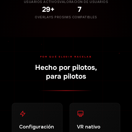
USUARIOS ACTIVOS
VALORACIÓN DE USUARIOS
29+
7
OVERLAYS PRO
SIMS COMPATIBLES
POR QUÉ ELEGIR RACELAB
Hecho por pilotos,
para pilotos
Configuración
VR nativo