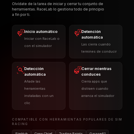
Detección
Cerrar mientras
automática
conduces
Añade las
Cierra apps que
herramientas
distraen cuando
instaladas con un
arranca el simulador
clic
COMPATIBLE CON HERRAMIENTAS POPULARES DE SIM
RACING
SimHub
Crew Chief
Trading Paints
Garage61
Simucube Tuner
y más, o cualquier ejecutable personalizado
Lee la guía del Administrador de herramientas
DOCS