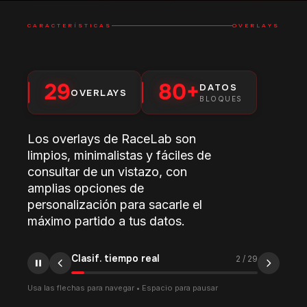
CARACTERÍSTICAS
OVERLAYS
29
80+
DATOS
OVERLAYS
BLOQUES
Los overlays de RaceLab son
limpios, minimalistas y fáciles de
consultar de un vistazo, con
amplias opciones de
personalización para sacarle el
máximo partido a tus datos.
Clasif. tiempo real
2
/
29
Usa las flechas para navegar • Espacio para pausar