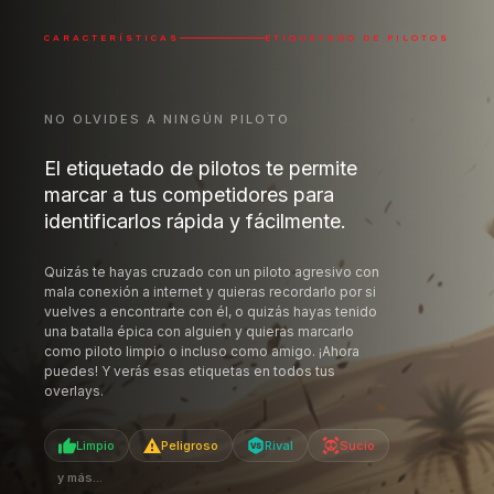
Quizás te hayas cruzado con un piloto agresivo con
mala conexión a internet y quieras recordarlo por si
vuelves a encontrarte con él, o quizás hayas tenido
una batalla épica con alguien y quieras marcarlo
como piloto limpio o incluso como amigo. ¡Ahora
puedes! Y verás esas etiquetas en todos tus
overlays.
Limpio
Peligroso
Rival
Sucio
y más...
Etiquetas ilimitadas con la membresía Pro
PRO