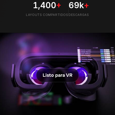
Listo para VR
INTEGRACIÓN
CARACTERÍSTICAS
VR
Haz tu configuración VR aún más inmersiva
con la integración VR líder del sector de
RaceLab.