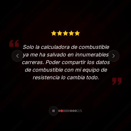
He probado todas las soluciones
de overlay que existen. RaceLab es
la única que se siente
verdaderamente profesional y bien
diseñada.
3
/
5