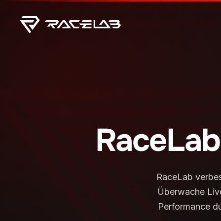
RaceLab
RaceLab verbes
Überwache Live
Performance dur