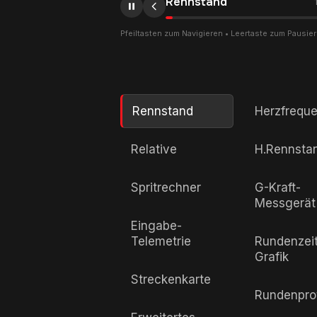
Rennstand
Pfeiltasten zum Navigieren • Leertaste zum Pausie
Rennstand
Herzfrequ
Relative
H.Rennsta
Spritrechner
G-Kraft-
Messgerät
Eingabe-
Telemetrie
Rundenzei
Grafik
Streckenkarte
Rundenprot