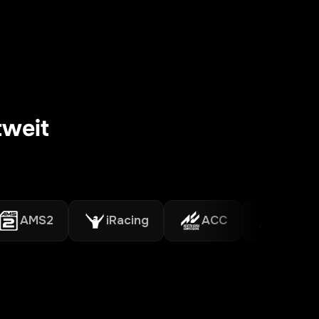
tweit
MS2
iRacing
ACC
Assetto Cor