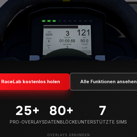
RaceLab kostenlos holen
Alle Funktionen ansehen
25
+
80
+
7
PRO-OVERLAYS
DATENBLÖCKE
UNTERSTÜTZTE SIMS
OVERLAYS ERKUNDEN