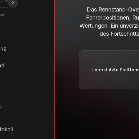
1
/
25
Das Rennstand-Overl
ren
Fahrerpositionen, R
Wertungen. Ein unverz
des Fortschrit
enz
nd
Unterstützte Plattfor
t-
okoll