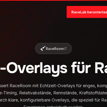
RaceLab herunterla
RaceRoom
-Overlays für 
sert RaceRoom mit Echtzeit-Overlays für enges, kompe
-Timing, Relativabstände, Rennstände, Kraftstoffdate
ch klare, konfigurierbare Overlays, die speziell für