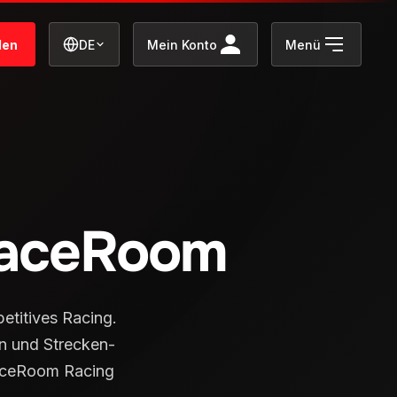
den
DE
Mein Konto
Menü
RaceRoom
titives Racing.
n und Strecken-
 RaceRoom Racing