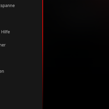
tspanne
 Hilfe
mer
en