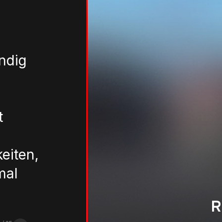
ändig
t
eiten,
mal