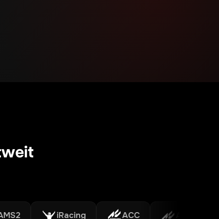
tweit
iRacing
ACC
Assetto Corsa