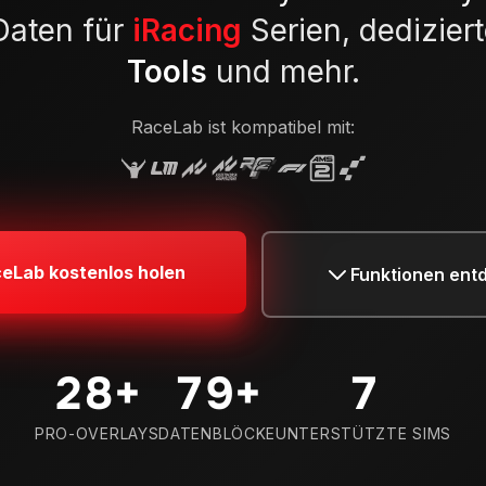
 Daten für
iRacing
Serien, dedizier
Tools
und mehr.
RaceLab ist kompatibel mit:
eLab kostenlos holen
Funktionen ent
29
+
80
+
7
PRO-OVERLAYS
DATENBLÖCKE
UNTERSTÜTZTE SIMS