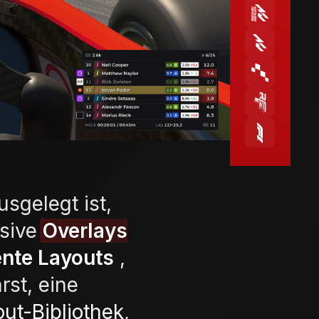
usgelegt ist,
usive
Overlays
ente Layouts
,
rst, eine
ut-Bibliothek
,