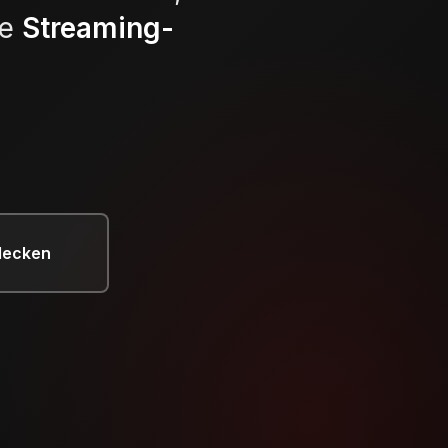
te
Streaming-
decken