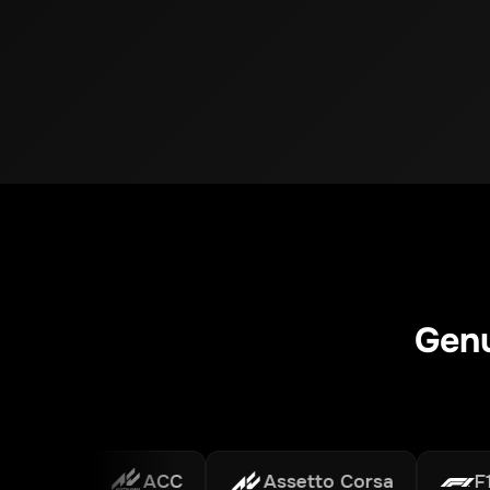
Genu
g
ACC
Assetto Corsa
F1