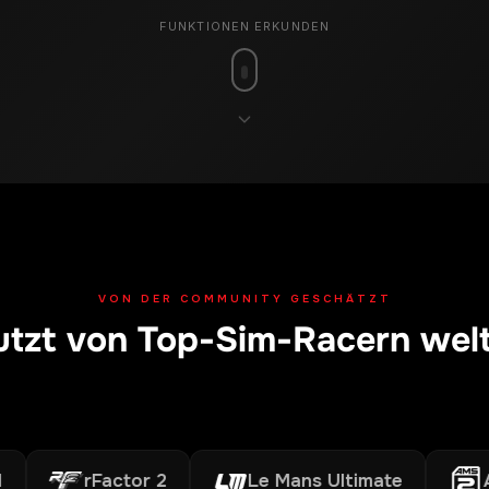
FUNKTIONEN ERKUNDEN
VON DER COMMUNITY GESCHÄTZT
tzt von Top-Sim-Racern wel
rFactor 2
Le Mans Ultimate
AMS2