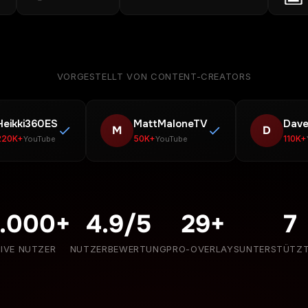
VORGESTELLT VON CONTENT-CREATORS
Heikki360ES
MattMaloneTV
Dave
M
D
220K+
50K+
110K+
YouTube
YouTube
.000+
4.9/5
29+
7
IVE NUTZER
NUTZERBEWERTUNG
PRO-OVERLAYS
UNTERSTÜTZT