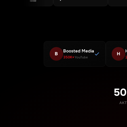
Boosted Media
B
H
350K+
YouTube
50
AKT