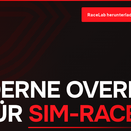
RaceLab herunterla
ERNE OVER
ÜR
SIM-RAC