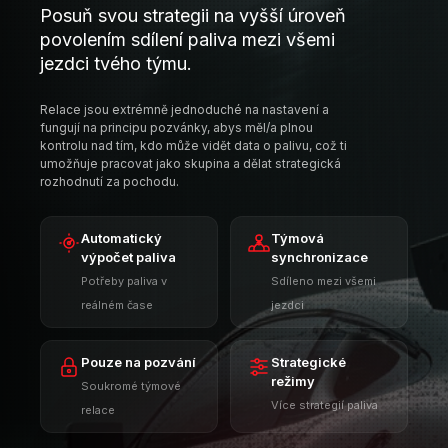
Automatický
Týmová
výpočet paliva
synchronizace
Potřeby paliva v
Sdíleno mezi všemi
reálném čase
jezdci
Pouze na pozvání
Strategické
režimy
Soukromé týmové
Více strategií paliva
relace
Dostupné s Pro členstvím
PRO