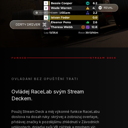
OVLÁDÁNÍ BEZ OPUŠTĚNÍ TRATI
Ovládej RaceLab svým Stream
Deckem.
Použij Stream Deck a měj výkonné funkce RaceLabu
doslova na dosah ruky: skrývej a zobrazuj overlaye,
přidávej značky k pozdějšímu zhlédnutí v Závodních
událostech, dolaďuj svůj VR zážitek a mnohem víc.
Otevřít/zavřít overlaye
Ovládat sady overlayů
VR ovládání
Ovládání Delta baru
Ovládání závodních
Spustit/zastavit layouty
událostí
Dostupné na Elgato Marketplace
ELGATO