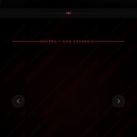
DŮVĚŘUJÍ NÁM ZÁVODNÍCI
Vyzkoušela jsem každé overlay
řešení, které existuje. RaceLab je
jediný, který skutečně působí
profesionálně a promyšleně.