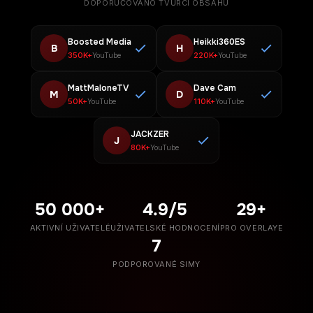
DOPORUČOVÁNO TVŮRCI OBSAHU
Boosted Media
Heikki360ES
B
H
350K+
220K+
YouTube
YouTube
MattMaloneTV
Dave Cam
M
D
50K+
110K+
YouTube
YouTube
JACKZER
J
80K+
YouTube
50 000+
4.9/5
29+
AKTIVNÍ UŽIVATELÉ
UŽIVATELSKÉ HODNOCENÍ
PRO OVERLAYE
7
PODPOROVANÉ SIMY