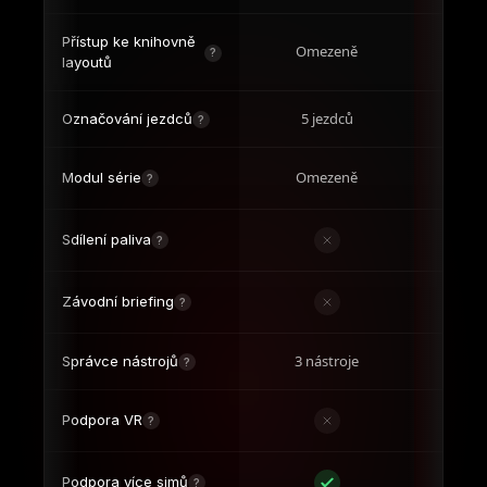
Sdílení paliva
?
Závodní briefing
?
3 nástroje
Ne
Správce nástrojů
?
Podpora VR
?
Podpora více simů
?
Podpora na
Pr
?
Discordu