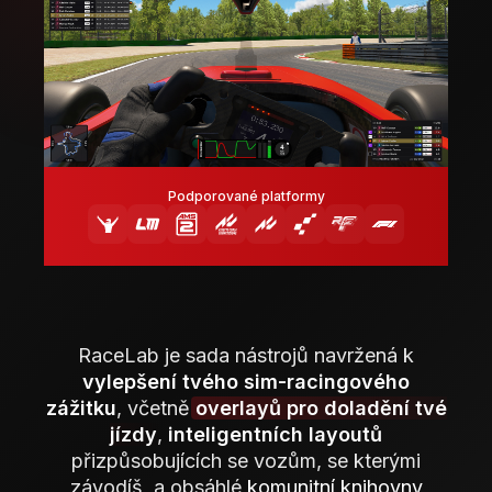
Podporované platformy
RaceLab je sada nástrojů navržená k
vylepšení tvého sim-racingového
zážitku
, včetně
overlayů pro doladění tvé
jízdy
,
inteligentních layoutů
přizpůsobujících se vozům, se kterými
závodíš, a obsáhlé
komunitní knihovny