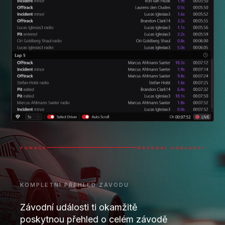
FUNKCE
ZÁVODNÍ UDÁLOSTI
KOMPLETNÍ PŘEHLED ZÁVODU
Závodní události ti okamžitě
poskytnou přehled o celém závodě
zobrazením každé klíčové události ve
chvíli, kdy opustíš kokpit.
Procházej vlastní závodní momenty, sleduj přátele a
soupeře, monitoruj souboje a strategické události,
které jsi možná zmeškal/a, a získej skutečné
pochopení celé události jediným kliknutím.
🏎️
Předjetí
⚠️
Incidenty
🔧
Zastávky v boxech