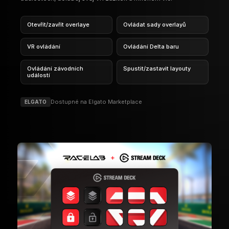
FUNKCE
SPRÁVCE NÁSTROJŮ
MÉNĚ PŘEPÍNÁNÍ APLIKACÍ, VÍCE ZÁVODĚNÍ