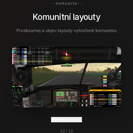
KOMUNITA
Komunitní layouty
Prozkoumej a objev layouty vytvořené komunitou
03
/
10
1,400
+
69k
+
SDÍLENÉ LAYOUTY
STAŽENÍ