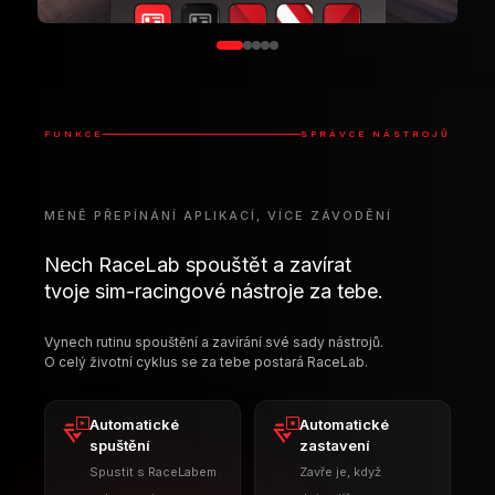
Nech RaceLab spouštět a zavírat
tvoje sim-racingové nástroje za tebe.
Vynech rutinu spouštění a zavírání své sady nástrojů.
O celý životní cyklus se za tebe postará RaceLab.
Automatické
Automatické
spuštění
zastavení
Spustit s RaceLabem
Zavře je, když
nebo se simem
dojezdíš
Automatická
Zavřít při jízdě
detekce
Zavřít rušivé aplikace
Přidej nainstalované
při startu simu
nástroje jedním
kliknutím
FUNGUJE S POPULÁRNÍMI SIM-RACINGOVÝMI