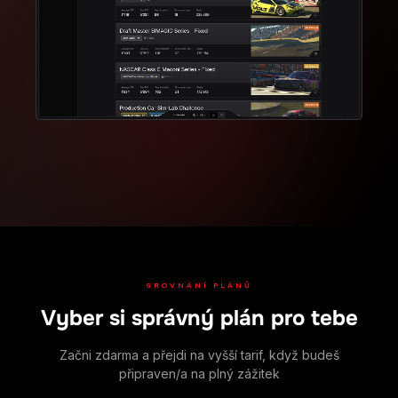
SROVNÁNÍ PLÁNŮ
Vyber si správný plán pro tebe
Začni zdarma a přejdi na vyšší tarif, když budeš
připraven/a na plný zážitek
Přejetím porovnej plány
⭐ NEJL
Zdarma
FUNKCE
Navždy
4,9
zdarma