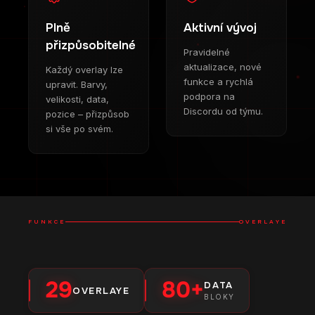
Plně
Aktivní vývoj
přizpůsobitelné
Pravidelné
aktualizace, nové
Každý overlay lze
funkce a rychlá
upravit. Barvy,
podpora na
velikosti, data,
Discordu od týmu.
pozice – přizpůsob
si vše po svém.
FUNKCE
OVERLAYE
29
80+
DATA
OVERLAYE
BLOKY