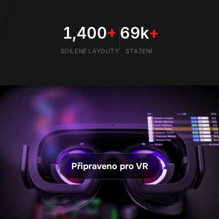
Připraveno pro VR
VR
FUNKCE
INTEGRACE
Udělej svůj VR setup ještě více pohlcujícím