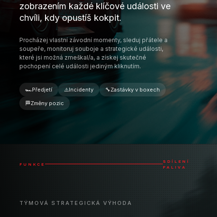
🏁
Změny pozic
SDÍLENÍ
FUNKCE
PALIVA
TÝMOVÁ STRATEGICKÁ VÝHODA
Posuň svou strategii na vyšší úroveň
povolením sdílení paliva mezi všemi
jezdci tvého týmu.
Relace jsou extrémně jednoduché na nastavení a
fungují na principu pozvánky, abys měl/a plnou
kontrolu nad tím, kdo může vidět data o palivu, což ti
umožňuje pracovat jako skupina a dělat strategická
rozhodnutí za pochodu.