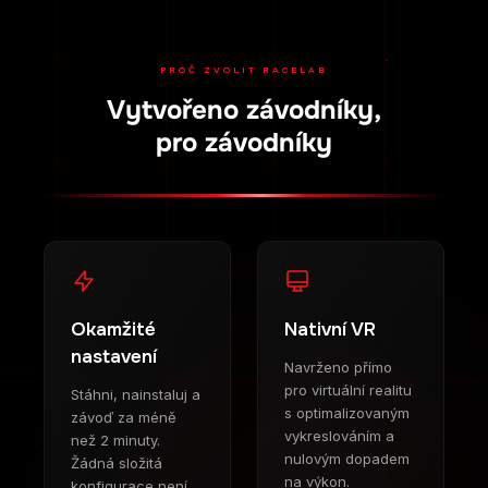
PROČ ZVOLIT RACELAB
Vytvořeno závodníky,
pro závodníky
Okamžité
Nativní VR
nastavení
Navrženo přímo
pro virtuální realitu
Stáhni, nainstaluj a
s optimalizovaným
závoď za méně
vykreslováním a
než 2 minuty.
nulovým dopadem
Žádná složitá
na výkon.
konfigurace není