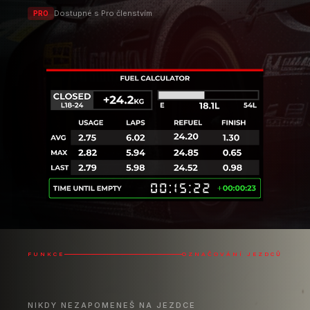
FUNKCE
OZNAČOVÁNÍ JEZDCŮ
NIKDY NEZAPOMENEŠ NA JEZDCE
Označování jezdců ti umožňuje
označit soupeře pro rychlé a snadné
rozpoznání.
Možná jsi narazil/a na agresivního jezdce se špatným
internetovým připojením a chceš si to připomenout
pro případ, že ho znovu potkáš – nebo jsi měl/a
skvělý souboj s někým a chceš ho označit jako
čistého jezdce nebo dokonce přítele. Teď to lze! – a