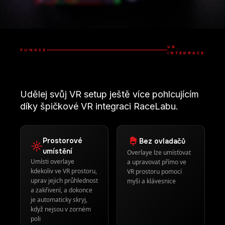
díky špičkové VR integraci RaceLabu.
Prostorové
Bez ovladačů
umístění
Overlaye lze umísťovat
Umísti overlaye
a upravovat přímo ve
kdekoliv ve VR prostoru,
VR prostoru pomocí
uprav jejich průhlednost
myši a klávesnice
a zakřivení, a dokonce
je automaticky skryj,
když nejsou v zorném
poli
Univerzální
Nativních 60
podpora
FPS
Podpora všech hlavních
Špičkový výkon s
VR headsetů pomocí
overlayi vykreslenými
OpenVR nebo OpenXR
ve VR prostoru při
bleskurychlé nativní
snímkové frekvenci