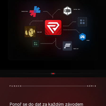
FUNKCE
SÉRIE
Ponoř se do dat za každým závodem
série a odhadni tempo nejrychlejších
jezdců prozkoumáváním jejich časů
kol, závodních výsledků,
šampionátního pořadí a dalšího.
Detailní analýza časů
Šampionátní pořadí
kol