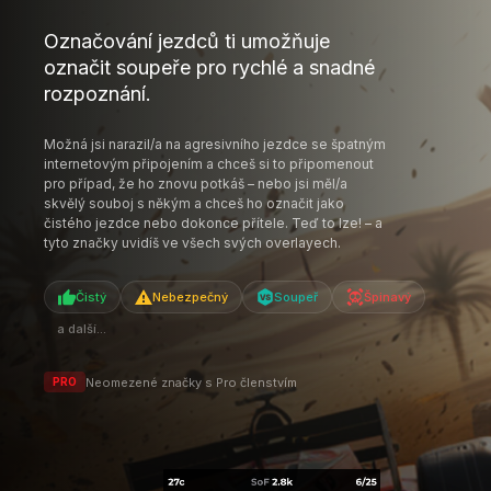
tyto značky uvidíš ve všech svých overlayech.
Čistý
Nebezpečný
Soupeř
Špinavý
a další...
Neomezené značky s Pro členstvím
PRO
FUNKCE
STREAM DECK