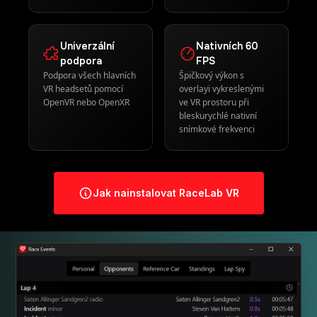
Jak nainstalovat RaceLab VR