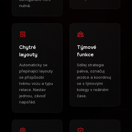
nutná.
Chytré
Týmové
layouty
funkce
Automaticky se
Sdílej strategie
přepínající layouty
paliva, označuj
se přizpůsobí
jezdce a koordinuj
tvému vozu a typu
se s týmovými
relace. Nastav
kolegy v reálném
jednou, závoď
čase.
napořád.