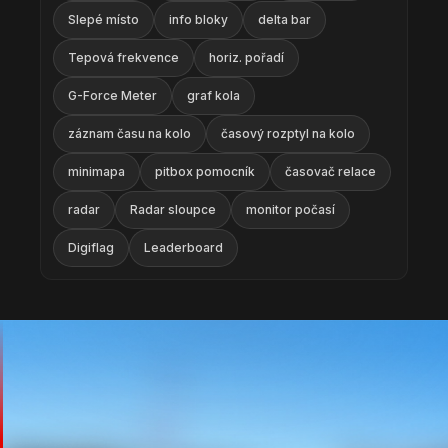
Slepé místo
info bloky
delta bar
Tepová frekvence
horiz. pořadí
G-Force Meter
graf kola
záznam času na kolo
časový rozptyl na kolo
minimapa
pitbox pomocník
časovač relace
radar
Radar sloupce
monitor počasí
Digiflag
Leaderboard