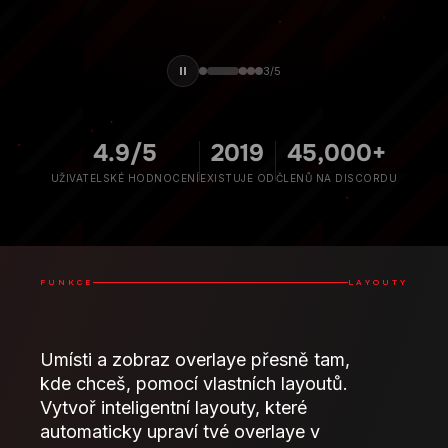
3
/
5
4.9/5
2019
45,000+
UŽIVATELSKÉ HODNOCENÍ
EXISTUJE OD
ČLENŮ NA DISCORDU
FUNKCE
LAYOUTY
Umísti a zobraz overlaye přesně tam,
kde chceš, pomocí vlastních layoutů.
Vytvoř inteligentní layouty, které
automaticky upraví tvé overlaye v