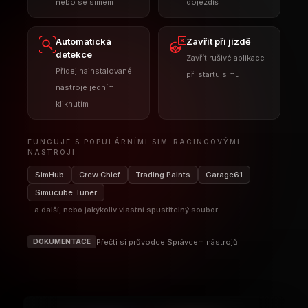
NÁSTROJI
SimHub
Crew Chief
Trading Paints
Garage61
Simucube Tuner
a další, nebo jakýkoliv vlastní spustitelný soubor
Přečti si průvodce Správcem nástrojů
DOKUMENTACE