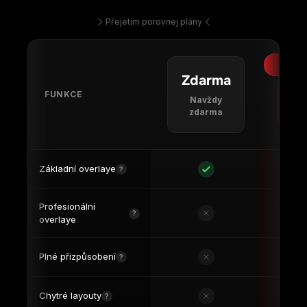
Základní overlaye
?
Profesionální
?
overlaye
Plné přizpůsobení
?
Chytré layouty
?
Přístup ke knihovně
Omezeně
?
layoutů
5 jezdců
Ne
Označování jezdců
?
Omezeně
Modul série
?