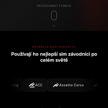
PROZKOUMAT FUNKCE
DŮVĚŘUJE NÁM KOMUNITA
Používají ho nejlepší sim závodníci po
celém světě
iRacing
ACC
Assetto Corsa
F1