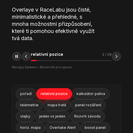
Overlaye v RaceLabu jsou čisté,
minimalistické a přehledné, s
mnoha možnostmi přizpůsobení,
které ti pomohou efektivně využít
tvá data.
relativní pozice
2
/
29
Naviguj šipkami • Mezerník pro pauzu
pořadí
relativní pozice
kalkulátor paliva
telemetrie
mapa tratě
panel rozšíření
vlajky
jeden vs jeden
Rozvrh závodu
horiz. mapa
Overtake Alert
boost panel