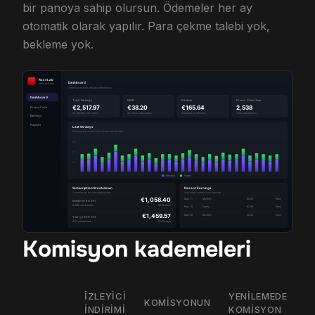
bir panoya sahip olursun. Ödemeler her ay
otomatik olarak yapılır. Para çekme talebi yok,
bekleme yok.
Komisyon kademeleri
İZLEYICI
YENILEMEDE
KOMISYONUN
E
INDIRIMI
KOMISYON