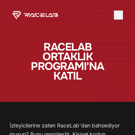
RACELAB
ORTAKLIK
PROGRAMI'NA
KATIL
İzleyicilerine zaten RaceLab'dan bahsediyor
musun? Bunu resmileştir. Kişisel kodun,