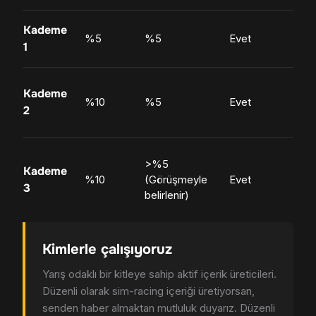
Kademe
A
%5
%5
Evet
1
b
P
Kademe
%10
%5
Evet
iç
2
ür
En
>%5
Kademe
d
%10
(Görüşmeyle
Evet
3
iç
belirlenir)
ür
Kimlerle çalışıyoruz
Yarış odaklı bir kitleye sahip aktif içerik üreticileri.
Düzenli olarak sim-racing içeriği üretiyorsan,
senden haber almaktan mutluluk duyarız. Düzenli