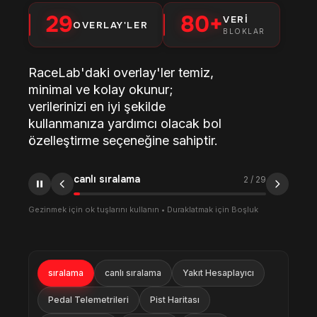
29
80+
VERI
OVERLAY'LER
BLOKLAR
RaceLab'daki overlay'ler temiz,
minimal ve kolay okunur;
verilerinizi en iyi şekilde
kullanmanıza yardımcı olacak bol
özelleştirme seçeneğine sahiptir.
canlı sıralama
2
/
29
Gezinmek için ok tuşlarını kullanın • Duraklatmak için Boşluk
sıralama
canlı sıralama
Yakıt Hesaplayıcı
Pedal Telemetrileri
Pist Haritası