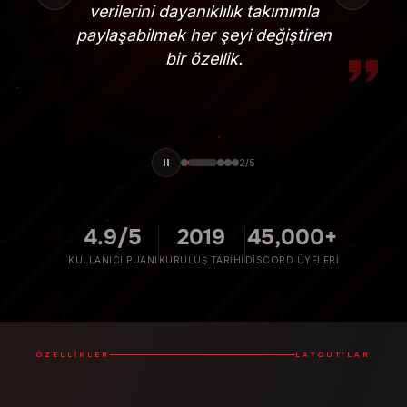
iyi tasarlanmış hissi veren tek
çözüm.
3
/
5
4.9/5
2019
45,000+
KULLANICI PUANI
KURULUŞ TARIHI
DISCORD ÜYELERI
ÖZELLIKLER
LAYOUT'LAR