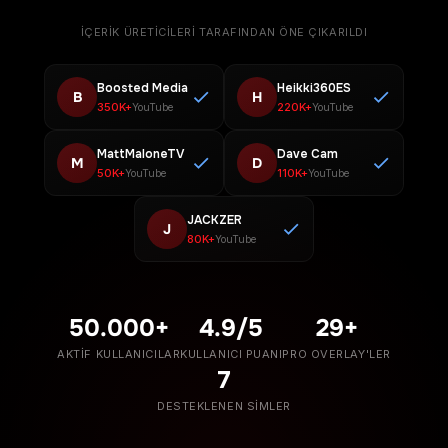
İÇERIK ÜRETICILERI TARAFINDAN ÖNE ÇIKARILDI
Boosted Media
Heikki360ES
B
H
350K+
220K+
YouTube
YouTube
MattMaloneTV
Dave Cam
M
D
50K+
110K+
YouTube
YouTube
JACKZER
J
80K+
YouTube
50.000+
4.9/5
29+
AKTIF KULLANICILAR
KULLANICI PUANI
PRO OVERLAY'LER
7
DESTEKLENEN SIMLER