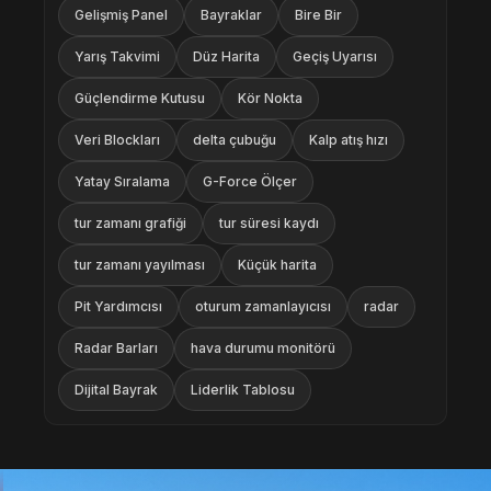
Gelişmiş Panel
Bayraklar
Bire Bir
Yarış Takvimi
Düz Harita
Geçiş Uyarısı
Güçlendirme Kutusu
Kör Nokta
Veri Blockları
delta çubuğu
Kalp atış hızı
Yatay Sıralama
G-Force Ölçer
tur zamanı grafiği
tur süresi kaydı
tur zamanı yayılması
Küçük harita
Pit Yardımcısı
oturum zamanlayıcısı
radar
Radar Barları
hava durumu monitörü
Dijital Bayrak
Liderlik Tablosu