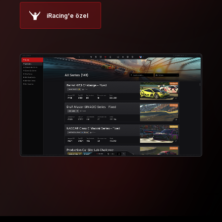
iRacing'e özel