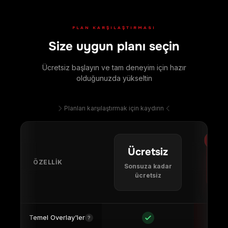
PLAN KARŞILAŞTIRMASI
Size uygun planı seçin
Ücretsiz başlayın ve tam deneyim için hazır
olduğunuzda yükseltin
Planları karşılaştırmak için kaydırın
⭐ EN
Ücretsiz
ÖZELLIK
Sonsuza kadar
€4
ücretsiz
Temel Overlay'ler
?