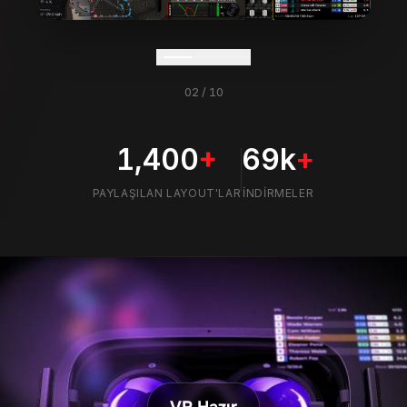
03
/
10
1,400
+
69k
+
PAYLAŞILAN LAYOUT'LAR
İNDIRMELER
VR Hazır