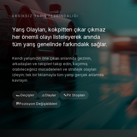
EKSIKSIZ YARIŞ FARKINDALIĞI
Yarış Olayları, kokpitten çıkar çıkmaz
her önemli olayı listeleyerek anında
tüm yarış genelinde farkındalık sağlar.
Kendi yarışınızın öne çıkan anlarında gezinin,
arkadaşları ve rakipleri takip edin, kaçırmış
olabileceğiniz mücadeleleri ve stratejik olayları
izleyin; tek bir tıklamayla tüm yarışı gerçek anlamda
kavrayın.
🏎️
Geçişler
⚠️
Olaylar
🔧
Pit Stopları
🏁
Pozisyon Değişiklikleri