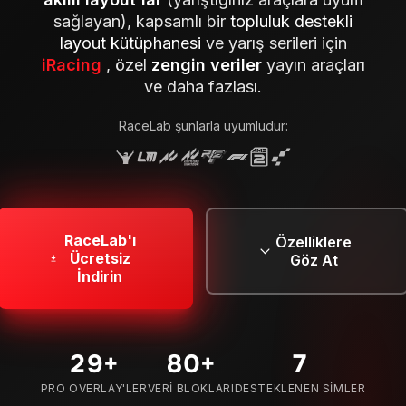
sağlayan), kapsamlı bir
topluluk destekli
layout kütüphanesi
ve yarış serileri için
iRacing
, özel
zengin veriler
yayın araçları
ve daha fazlası.
RaceLab şunlarla uyumludur:
RaceLab'ı
Özelliklere
Ücretsiz
Göz At
İndirin
29
+
80
+
7
PRO OVERLAY'LER
VERI BLOKLARI
DESTEKLENEN SIMLER