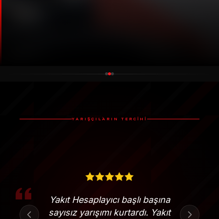
Desteklenen platformlar
YARIŞÇILARIN TERCIHI
Her overlay çözümünü denedim.
RaceLab gerçekten profesyonel ve