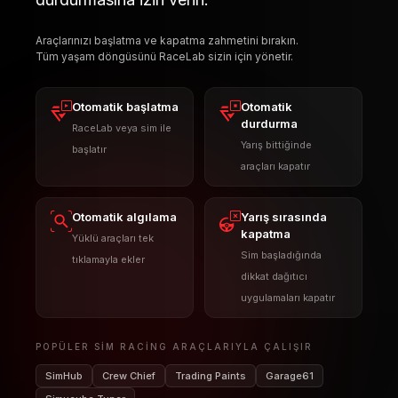
Araçlarınızı başlatma ve kapatma zahmetini bırakın.
Tüm yaşam döngüsünü RaceLab sizin için yönetir.
Otomatik başlatma
Otomatik
durdurma
RaceLab veya sim ile
Yarış bittiğinde
başlatır
araçları kapatır
Otomatik algılama
Yarış sırasında
kapatma
Yüklü araçları tek
Sim başladığında
tıklamayla ekler
dikkat dağıtıcı
uygulamaları kapatır
POPÜLER SIM RACING ARAÇLARIYLA ÇALIŞIR
SimHub
Crew Chief
Trading Paints
Garage61