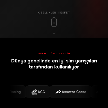
ÖZELLIKLERI KEŞFET
TOPLULUĞUN TERCIHI
Dünya genelinde en iyi sim yarışçıları
tarafından kullanılıyor
iRacing
ACC
Assetto Corsa
F1