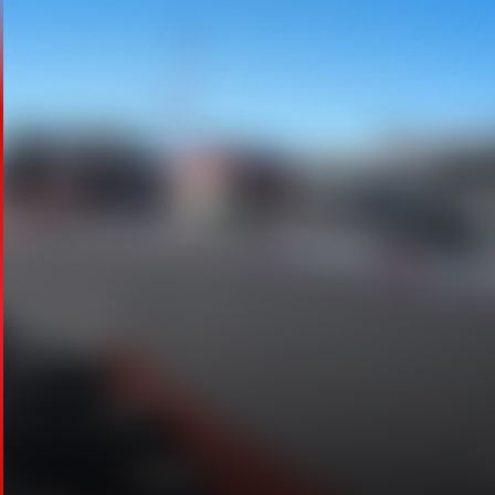
CANLI SIRALAMA
Canlı Sıralama overlay'i, etrafınızdaki sürücüleri canlı
tur süreleri, stint bilgileri ve Elo puanlarıyla gösterir.
Tempo ölçmek ve pist üzerinde daha akıllı kararlar
vermek için mükemmeldir.