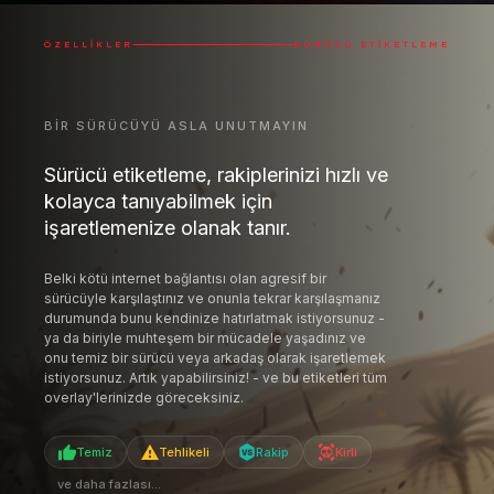
ÖZELLIKLER
SÜRÜCÜ ETIKETLEME
BIR SÜRÜCÜYÜ ASLA UNUTMAYIN
Sürücü etiketleme, rakiplerinizi hızlı ve
kolayca tanıyabilmek için
işaretlemenize olanak tanır.
Belki kötü internet bağlantısı olan agresif bir
sürücüyle karşılaştınız ve onunla tekrar karşılaşmanız
durumunda bunu kendinize hatırlatmak istiyorsunuz -
ya da biriyle muhteşem bir mücadele yaşadınız ve
onu temiz bir sürücü veya arkadaş olarak işaretlemek
istiyorsunuz. Artık yapabilirsiniz! - ve bu etiketleri tüm
overlay'lerinizde göreceksiniz.
Temiz
Tehlikeli
Rakip
Kirli
ve daha fazlası...