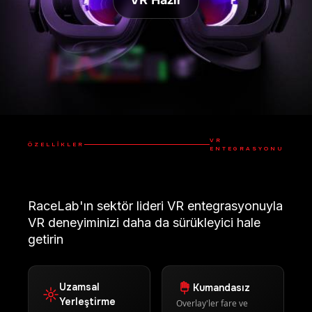
VR
ÖZELLIKLER
ENTEGRASYONU
RaceLab'ın sektör lideri VR entegrasyonuyla
VR deneyiminizi daha da sürükleyici hale
getirin
Uzamsal
Kumandasız
Yerleştirme
Overlay'ler fare ve