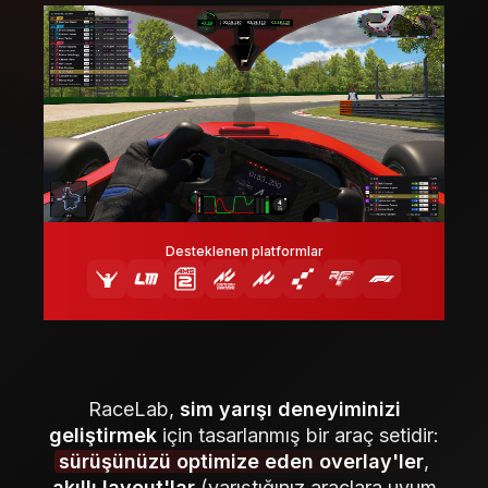
Desteklenen platformlar
RaceLab,
sim yarışı deneyiminizi
geliştirmek
için tasarlanmış bir araç setidir:
sürüşünüzü optimize eden overlay'ler
,
akıllı layout'lar
(yarıştığınız araçlara uyum