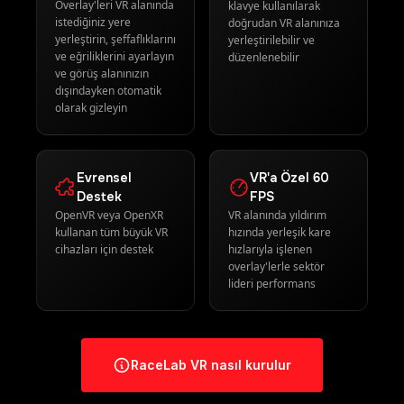
Overlay'leri VR alanında
klavye kullanılarak
istediğiniz yere
doğrudan VR alanınıza
yerleştirin, şeffaflıklarını
yerleştirilebilir ve
ve eğriliklerini ayarlayın
düzenlenebilir
ve görüş alanınızın
dışındayken otomatik
olarak gizleyin
Evrensel
VR'a Özel 60
Destek
FPS
OpenVR veya OpenXR
VR alanında yıldırım
kullanan tüm büyük VR
hızında yerleşik kare
cihazları için destek
hızlarıyla işlenen
overlay'lerle sektör
lideri performans
RaceLab VR nasıl kurulur