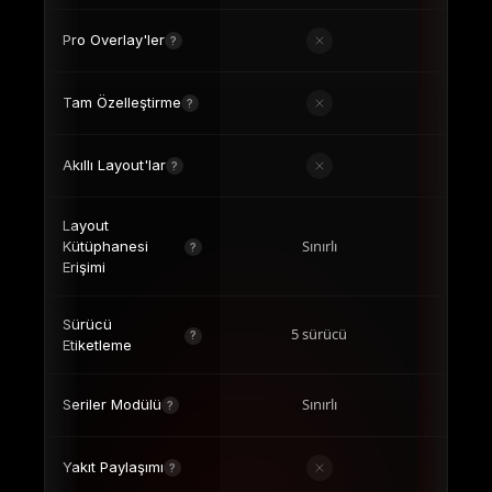
Pro Overlay'ler
?
Tam Özelleştirme
?
Akıllı Layout'lar
?
Layout
Sınırlı
Kütüphanesi
?
Erişimi
Sürücü
5 sürücü
S
?
Etiketleme
Sınırlı
Seriler Modülü
?
Yakıt Paylaşımı
?