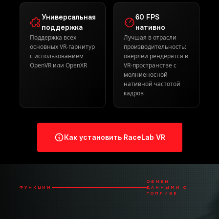
зрения
Универсальная
60 FPS
поддержка
нативно
Поддержка всех
Лучшая в отрасли
основных VR-гарнитур
производительность:
с использованием
оверлеи рендерятся в
OpenVR или OpenXR
VR-пространстве с
молниеносной
нативной частотой
кадров
Как установить RaceLab VR
ОБМЕН
ФУНКЦИИ
ДАННЫМИ О