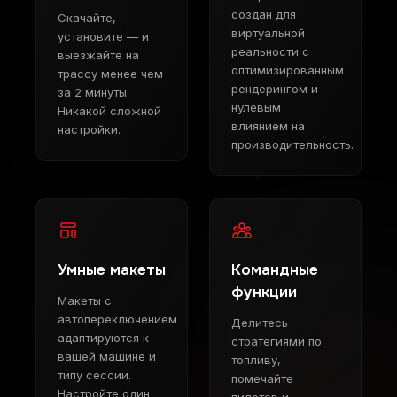
создан для
Скачайте,
виртуальной
установите — и
реальности с
выезжайте на
оптимизированным
трассу менее чем
рендерингом и
за 2 минуты.
нулевым
Никакой сложной
влиянием на
настройки.
производительность.
Умные макеты
Командные
функции
Макеты с
автопереключением
Делитесь
адаптируются к
стратегиями по
вашей машине и
топливу,
типу сессии.
помечайте
Настройте один
пилотов и