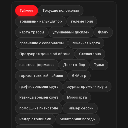
Тайминг
Текущие положение
топливный калькулятор
телеметрия
карта трассы
улучшенный дисплей
Флаги
сравнение с соперником
линейная карта
Предупреждение об обгоне
Слепая зона
панель информации
Дельта-бар
Пульс
горизонтальный тайминг
G-Метр
график времени круга
журнал времени круга
Разница времен круга
Миникарта
помощь на пит-стопе
Таймер сессии
Радар столбцами
Мониторинг погоды