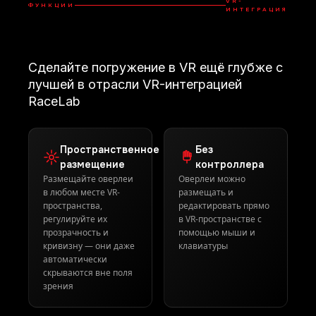
VR-
ФУНКЦИИ
ИНТЕГРАЦИЯ
Сделайте погружение в VR ещё глубже с
лучшей в отрасли VR-интеграцией
RaceLab
Пространственное
Без
размещение
контроллера
Размещайте оверлеи
Оверлеи можно
в любом месте VR-
размещать и
пространства,
редактировать прямо
регулируйте их
в VR-пространстве с
прозрачность и
помощью мыши и
кривизну — они даже
клавиатуры
автоматически
скрываются вне поля