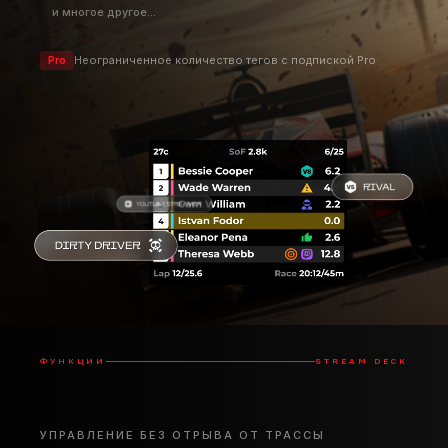
Чистый
Опасный
Соперник
Грязный
и многое другое...
Неограниченное количество тегов с подпиской Pro
Pro
ФУНКЦИИ
STREAM DECK