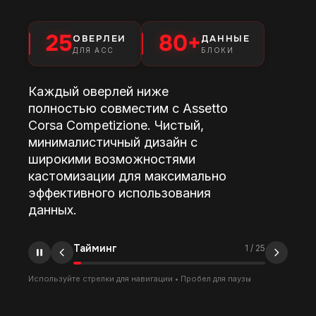
25
80+
ОВЕРЛЕИ
ДАННЫЕ
ДЛЯ ACC
БЛОКИ
Каждый оверлей ниже
полностью совместим с Assetto
Corsa Competizione. Чистый,
минималистичный дизайн с
широкими возможностями
кастомизации для максимально
эффективного использования
данных.
Текущие положение
2
/
25
Используйте стрелки для навигации • Пробел для паузы