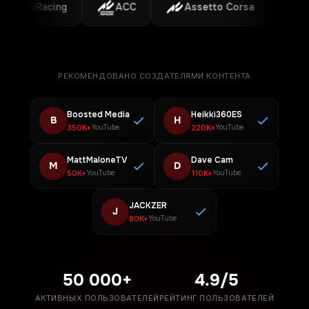
iRacing
ACC
Assetto Corsa
F1
РЕКОМЕНДОВАНО СОЗДАТЕЛЯМИ КОНТЕНТА
Boosted Media
Heikki360ES
B
H
350K+
220K+
YouTube
YouTube
MattMaloneTV
Dave Cam
M
D
50K+
110K+
YouTube
YouTube
JACKZER
J
80K+
YouTube
50 000+
4.9/5
АКТИВНЫХ ПОЛЬЗОВАТЕЛЕЙ
РЕЙТИНГ ПОЛЬЗОВАТЕЛЕЙ