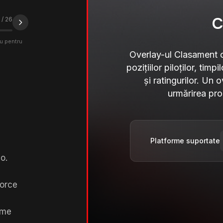
/
26
iu pentru
Overlay-ul Clasament 
pozițiilor piloților, tim
și ratingurilor. Un 
urmărirea pro
Platforme suportate
o.
orce
ime