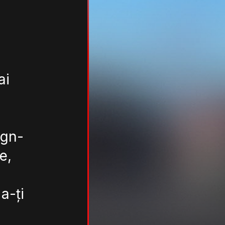
ai
ign-
e,
a-ți