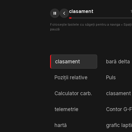
clasament
1
Folosește tastele cu săgeți pentru a naviga • Spaț
pauză
clasament
bară delta
Poziții relative
Puls
Calculator carb.
clasament 
telemetrie
Contor G-F
hartă
grafic lapt