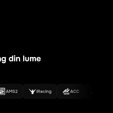
ing din lume
MS2
iRacing
ACC
Assetto Cor