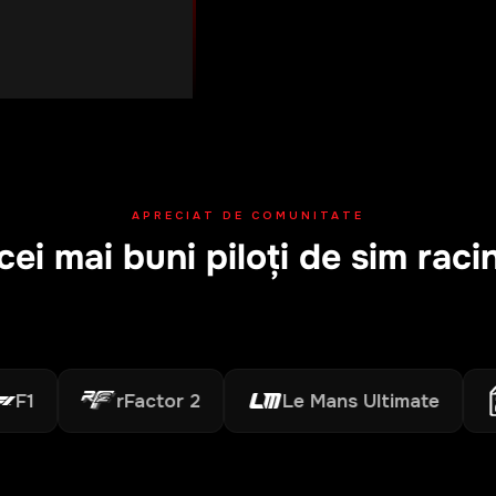
APRECIAT DE COMUNITATE
cei mai buni piloți de sim rac
rFactor 2
Le Mans Ultimate
A