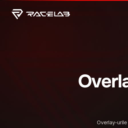
Overl
Overlay-uril