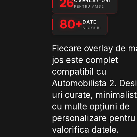
26
OVERLAY-URI
PENTRU AMS2
80+
DATE
BLOCURI
Fiecare overlay de m
jos este complet
compatibil cu
Automobilista 2. Des
uri curate, minimalist
cu multe opțiuni de
personalizare pentru 
valorifica datele.