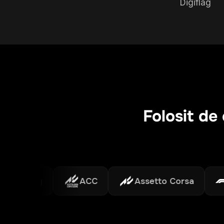
Digiflag
Folosit de 
acing
ACC
Assetto Corsa
F1