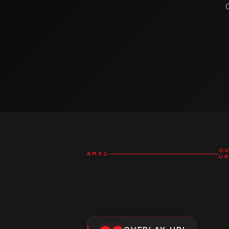
OV
AMS2
UR