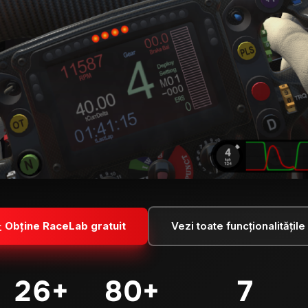
Obține RaceLab gratuit
Vezi toate funcționalitățile
26
+
80
+
7