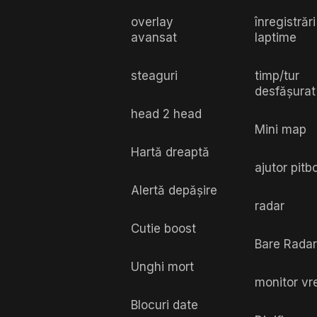
overlay
înregistrări
avansat
laptime
steaguri
timp/tur
desfășurat
head 2 head
Mini map
Hartă dreaptă
ajutor pitb
Alertă depășire
radar
Cutie boost
Bare Radar
Unghi mort
monitor v
Blocuri date