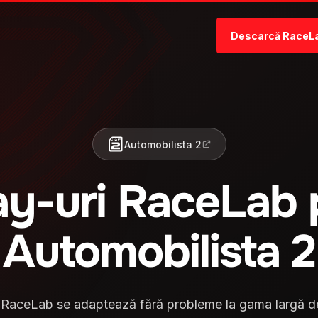
Descarcă RaceL
Automobilista 2
ay-uri RaceLab 
Automobilista 2
e RaceLab se adaptează fără probleme la gama largă de