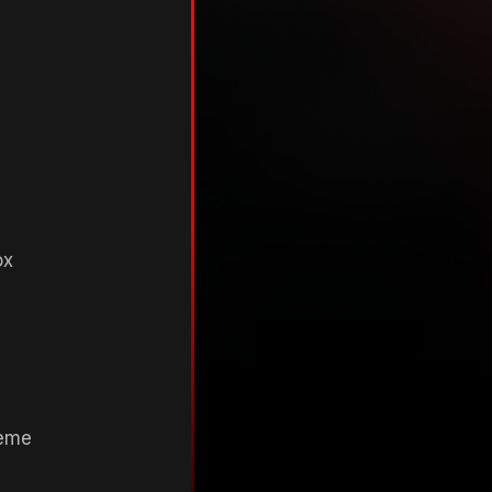
ox
reme