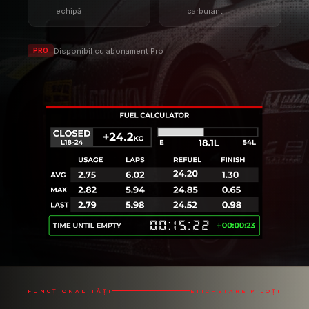
FUNCȚIONALITĂȚI
ETICHETARE PILOȚI
NU UITA NICIODATĂ UN PILOT
Etichetarea piloților îți permite să-ți
marchezi adversarii pentru
recunoaștere rapidă și ușoară.