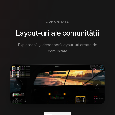
COMUNITATE
Layout-uri ale comunității
Explorează și descoperă layout-uri create de
comunitate
02
/
10
1,400
+
69k
+
LAYOUT-URI PARTAJATE
DESCĂRCĂRI