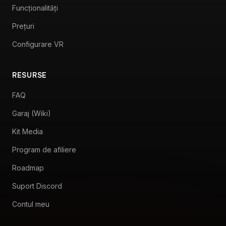
FAQ
Garaj (Wiki)
Kit Media
Program de afiliere
Roadmap
Suport Discord
Contul meu
LEGAL
Termeni și condiții
Politică de rambursare
Alătură-te celor 45.000+ de membri pe Discord