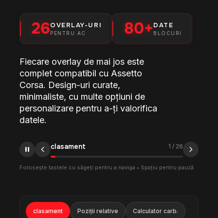
26
80+
OVERLAY-URI
DATE
PENTRU AC
BLOCURI
Fiecare overlay de mai jos este
complet compatibil cu Assetto
Corsa. Design-uri curate,
minimaliste, cu multe opțiuni de
personalizare pentru a-ți valorifica
datele.
clasament
1
/
26
Folosește tastele cu săgeți pentru a naviga • Spațiu pentru pauză
clasament
Poziții relative
Calculator carb.