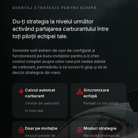
Sesiunile sunt extrem de ușor de configurat și
funcționează pe baza invitațiilor pentru a-ți oferi
control complet asupra celor care pot vedea datele
de carburant, permițându-ți să lucrezi în grup și să iei
decizii strategice din mers.
Calcul automat
Sincronizare
carburant
echipă
Cerințe de carburant
Partajat cu toți piloții
în timp real
Doar pe invitație
Moduri strategie
Sesiuni private de
Mai multe strategii de
echipă
carburant
Disponibil cu abonament Pro
PRO