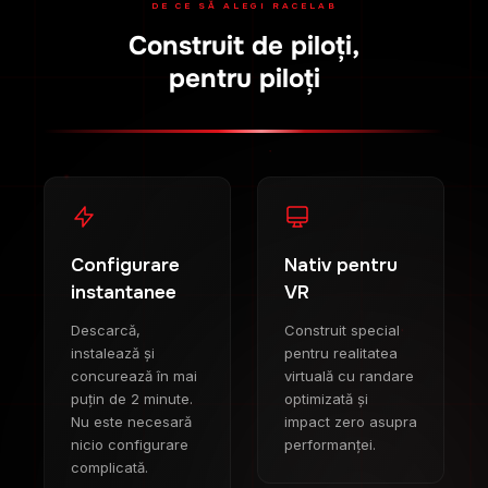
DE CE SĂ ALEGI RACELAB
Construit de piloți,
pentru piloți
Configurare
Nativ pentru
instantanee
VR
Descarcă,
Construit special
instalează și
pentru realitatea
concurează în mai
virtuală cu randare
puțin de 2 minute.
optimizată și
Nu este necesară
impact zero asupra
nicio configurare
performanței.
complicată.