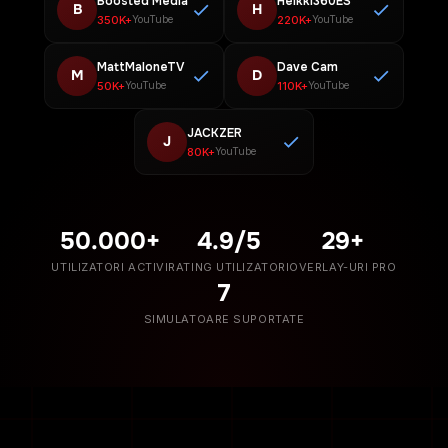
Boosted Media
Heikki360ES
B
H
350K+
220K+
YouTube
YouTube
MattMaloneTV
Dave Cam
M
D
50K+
110K+
YouTube
YouTube
JACKZER
J
80K+
YouTube
50.000+
4.9/5
29+
UTILIZATORI ACTIVI
RATING UTILIZATORI
OVERLAY-URI PRO
7
SIMULATOARE SUPORTATE