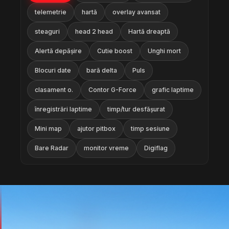
telemetrie
hartă
overlay avansat
steaguri
head 2 head
Hartă dreaptă
Alertă depășire
Cutie boost
Unghi mort
Blocuri date
bară delta
Puls
clasament o.
Contor G-Force
grafic laptime
înregistrări laptime
timp/tur desfășurat
Mini map
ajutor pitbox
timp sesiune
Bare Radar
monitor vreme
Digiflag