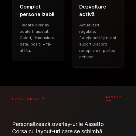
Complet
Dezvoltare
personalizabil
activă
Fiecare overlay
Actualizări
poate fi ajustat.
regulate,
Culori, dimensiuni,
funcționalități noi și
date, poziții – fă-l
suport Discord
al tău.
receptiv din partea
echipei.
LAYOUT-
FUNCȚIONALITĂȚI
URI
Personalizează overlay-urile Assetto
Corsa cu layout-uri care se schimbă