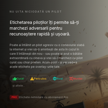
Poate ai întâlnit un pilot agresiv cu o conexiune slabă
la internet și vrei să-ți amintești de asta în cazul în
care îl întâlnești din nou - sau poate ai avut o bătălie
extraordinară cu cineva și vrei să-l marchezi ca pilot
curat sau chiar prieten. Acum poți! - și vei vedea
acele etichete pe overlay-urile tale.
Curat
Periculos
Rival
Murdar
și altele...
Etichete nelimitate cu abonament Pro
PRO