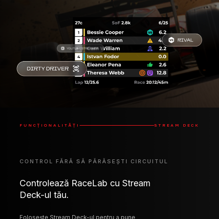
FUNCȚIONALITĂȚI
STREAM DECK
CONTROL FĂRĂ SĂ PĂRĂSEȘTI CIRCUITUL
Controlează RaceLab cu Stream
Deck-ul tău.
Folosește Stream Deck-ul pentru a pune
funcționalitățile puternice ale RaceLab la îndemâna
ta: ascunde și afișează overlay-uri, adaugă marcatori
pe care să-i vizualizezi mai târziu în Race Events,
ajustează experiența VR și mult mai mult.
Deschide/Închide overlay-
Controlează seturi de
uri
overlay-uri