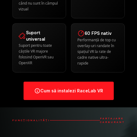
căștile VR majore
spațiul VR la rate de
folosind OpenVR sau
cadre native ultra-
OpenXR
rapide
Cum să instalezi RaceLab VR
PARTAJARE
FUNCȚIONALITĂȚI
CARBURANT
AVANTAJ STRATEGIC PENTRU ECHIPĂ
Du-ți strategia la nivelul următor
activând partajarea carburantului între
toți piloții echipei tale.