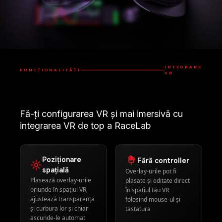
Fă-ți configurarea VR și mai imersivă cu
integrarea VR de top a RaceLab
Poziționare
Fără controller
spațială
Overlay-urile pot fi
Plasează overlay-urile
plasate și editate direct
oriunde în spațiul VR,
în spațiul tău VR
ajustează transparența
folosind mouse-ul și
și curbura lor și chiar
tastatura
ascunde-le automat
când nu sunt în câmpul
vizual
Suport
60 FPS nativ
universal
Performanță de top cu
Suport pentru toate
overlay-uri randate în