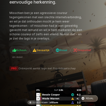
eenvoudige herkenning.
Misschien ben je een agressieve coureur
tegengekomen met een slechte internetverbinding,
en wil je dat onthouden mocht je hem weer
tegenkomen - of misschien had je een geweldig
gevecht met iemand en wil je hem markeren als een
schone coureur of zelfs een vriend. Nu kan dat! - en
je ziet die tags in je overlays.
Schoon
Gevaarlijk
Rivaal
Onsportief
en meer...
Onbeperkt aantal tags met Pro-lidmaatschap
PRO