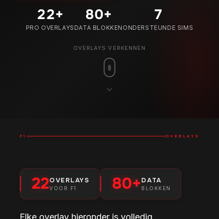
22
+
80
+
7
PRO OVERLAYS
DATA BLOKKEN
ONDERSTEUNDE SIMS
OVERLAYS VERKENNEN
F1
OVERLAYS
22
80+
OVERLAYS
DATA
VOOR F1
BLOKKEN
Elke overlay hieronder is volledig