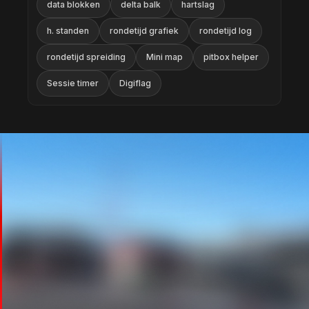
data blokken
delta balk
hartslag
h. standen
rondetijd grafiek
rondetijd log
rondetijd spreiding
Mini map
pitbox helper
Sessie timer
Digiflag