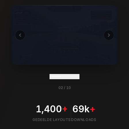
02
/
10
1,400
+
69k
+
GEDEELDE LAYOUTS
DOWNLOADS