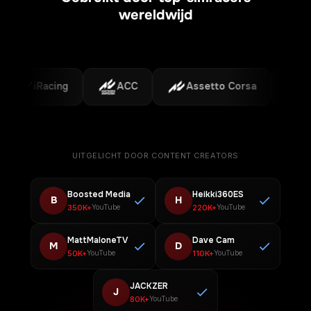
wereldwijd
iRacing
ACC
Assetto Corsa
F1
UITGELICHT DOOR CONTENT CREATORS
Boosted Media
Heikki360ES
B
H
350K+
220K+
YouTube
YouTube
MattMaloneTV
Dave Cam
M
D
50K+
110K+
YouTube
YouTube
JACKZER
J
80K+
YouTube