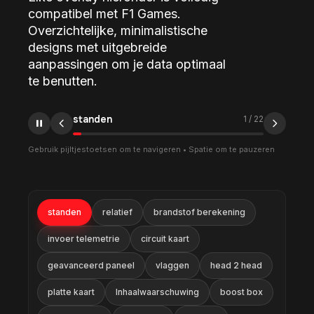
compatibel met F1 Games.
Overzichtelijke, minimalistische
designs met uitgebreide
aanpassingen om je data optimaal
te benutten.
relatief
2
/
22
Gebruik pijltjestoetsen om te navigeren • Spatie om te pauzeren
standen
relatief
brandstof berekening
invoer telemetrie
circuit kaart
geavanceerd paneel
vlaggen
head 2 head
platte kaart
Inhaalwaarschuwing
boost box