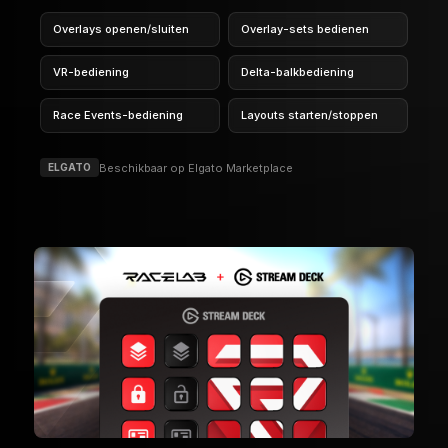
later in Race Events te bekijken, verfijn je VR-
ervaring en nog veel meer.
Overlays openen/sluiten
Overlay-sets bedienen
VR-bediening
Delta-balkbediening
Race Events-bediening
Layouts starten/stoppen
Beschikbaar op Elgato Marketplace
ELGATO