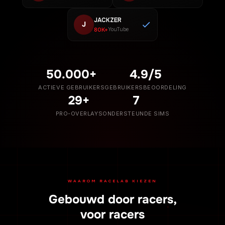
JACKZER
J
80K+
YouTube
50.000+
4.9/5
ACTIEVE GEBRUIKERS
GEBRUIKERSBEOORDELING
29+
7
PRO-OVERLAYS
ONDERSTEUNDE SIMS
WAAROM RACELAB KIEZEN
Gebouwd door racers,
voor racers