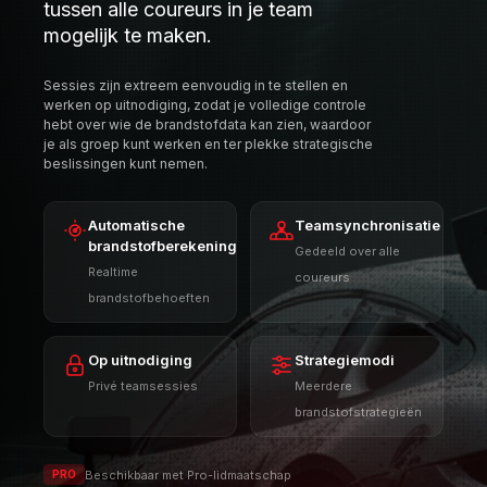
Til je strategie naar het volgende
niveau door het delen van brandstof
tussen alle coureurs in je team
mogelijk te maken.
Sessies zijn extreem eenvoudig in te stellen en
werken op uitnodiging, zodat je volledige controle
hebt over wie de brandstofdata kan zien, waardoor
je als groep kunt werken en ter plekke strategische
beslissingen kunt nemen.
Automatische
Teamsynchronisatie
brandstofberekening
Gedeeld over alle
Realtime
coureurs
brandstofbehoeften
Op uitnodiging
Strategiemodi
Privé teamsessies
Meerdere
brandstofstrategieën