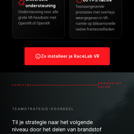
Universele
60 FPS native
ondersteuning
Toonaangevende
Ondersteuning voor alle
prestaties met overlays
grote VR-headsets met
weergegeven in VR-
OpenVR of OpenXR
ruimte op bliksemsnelle
native framesnelheden
Zo installeer je RaceLab VR
BRANDSTOF
FUNCTIES
DELEN
TEAMSTRATEGIE-VOORDEEL