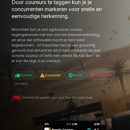
VERGEET NOOIT EEN COUREUR
Door coureurs te taggen kun je je
concurrenten markeren voor snelle en
eenvoudige herkenning.
Misschien ben je een agressieve coureur
tegengekomen met een slechte internetverbinding,
en wil je dat onthouden mocht je hem weer
tegenkomen - of misschien had je een geweldig
gevecht met iemand en wil je hem markeren als een
schone coureur of zelfs een vriend. Nu kan dat! - en
je ziet die tags in je overlays.
Schoon
Gevaarlijk
Rivaal
Onsportief
en meer...
Onbeperkt aantal tags met Pro-lidmaatschap
PRO