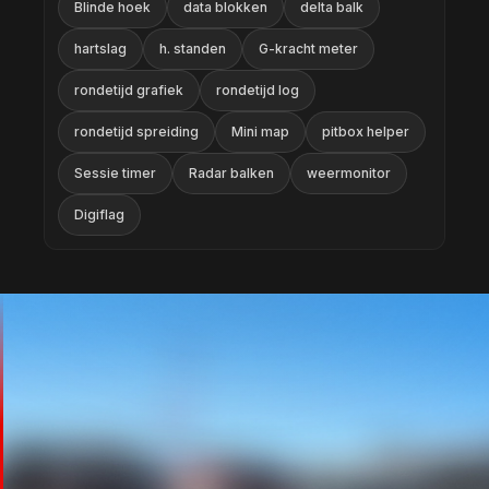
Blinde hoek
data blokken
delta balk
hartslag
h. standen
G-kracht meter
rondetijd grafiek
rondetijd log
rondetijd spreiding
Mini map
pitbox helper
Sessie timer
Radar balken
weermonitor
Digiflag