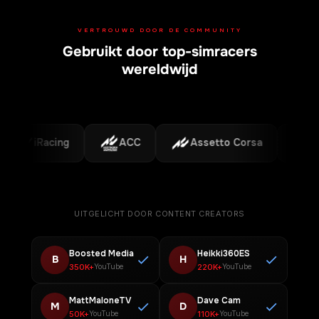
VERTROUWD DOOR DE COMMUNITY
Gebruikt door top-simracers
Ondersteunde platforms
wereldwijd
iRacing
ACC
Assetto Corsa
F1
UITGELICHT DOOR CONTENT CREATORS
Boosted Media
Heikki360ES
B
H
350K+
220K+
YouTube
YouTube
MattMaloneTV
Dave Cam
M
D
50K+
110K+
YouTube
YouTube