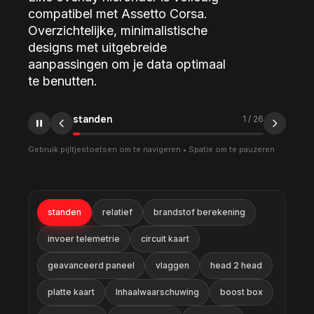
compatibel met Assetto Corsa.
Overzichtelijke, minimalistische
designs met uitgebreide
aanpassingen om je data optimaal
te benutten.
relatief
2
/
26
Gebruik pijltjestoetsen om te navigeren • Spatie om te pauzeren
standen
relatief
brandstof berekening
invoer telemetrie
circuit kaart
geavanceerd paneel
vlaggen
head 2 head
platte kaart
Inhaalwaarschuwing
boost box