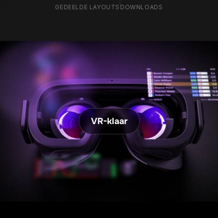
1,400
+
69k
+
GEDEELDE LAYOUTS
DOWNLOADS
VR-klaar