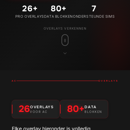
26
+
80
+
7
PRO OVERLAYS
DATA BLOKKEN
ONDERSTEUNDE SIMS
OVERLAYS VERKENNEN
AC
OVERLAYS
26
80+
OVERLAYS
DATA
VOOR AC
BLOKKEN
Elke overlay hieronder is volledig