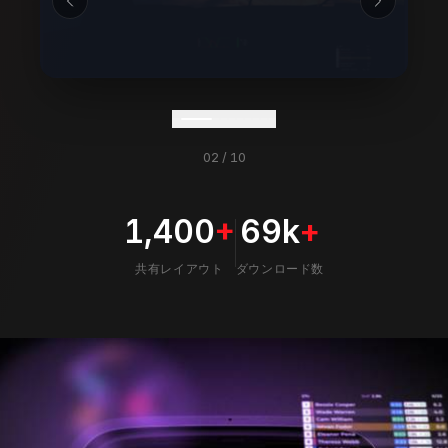
02
/
10
1,400
+
69k
+
共有レイアウト
ダウンロード数