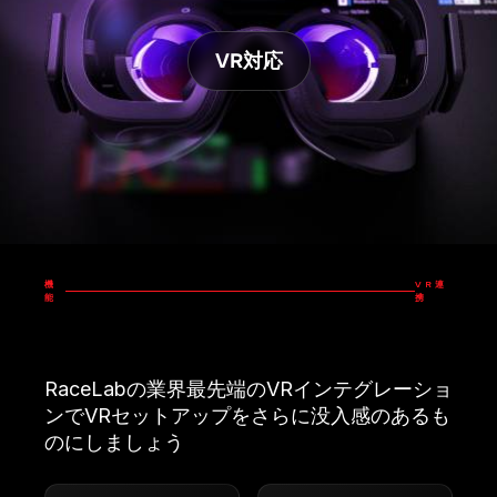
VR対応
機
VR連
能
携
RaceLabの業界最先端のVRインテグレーショ
ンでVRセットアップをさらに没入感のあるも