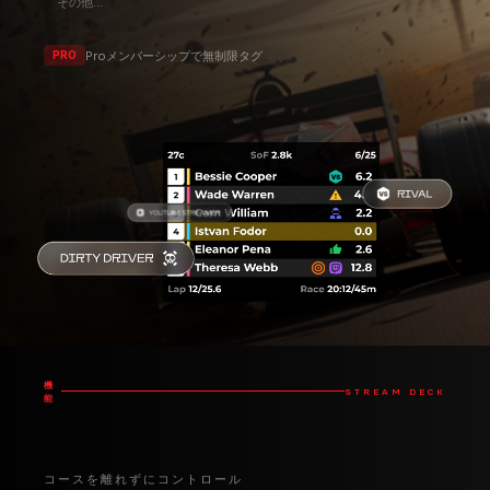
クリーン
危険
ライバル
ダーティ
その他...
Proメンバーシップで無制限タグ
PRO
機
STREAM DECK
能