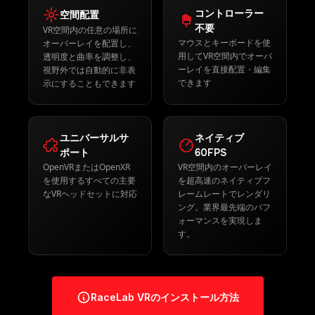
のにしましょう
コントローラー
空間配置
不要
VR空間内の任意の場所に
マウスとキーボードを使
オーバーレイを配置し、
用してVR空間内でオーバ
透明度と曲率を調整し、
ーレイを直接配置・編集
視野外では自動的に非表
できます
示にすることもできます
ユニバーサルサ
ネイティブ
ポート
60FPS
OpenVRまたはOpenXR
VR空間内のオーバーレイ
を使用するすべての主要
を超高速のネイティブフ
なVRヘッドセットに対応
レームレートでレンダリ
ング。業界最先端のパフ
ォーマンスを実現しま
す。