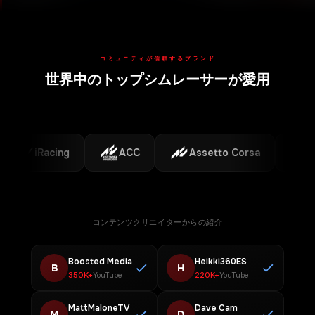
コミュニティが信頼するブランド
世界中のトップシムレーサーが愛用
対応プラットフォーム
iRacing
ACC
Assetto Corsa
F1
コンテンツクリエイターからの紹介
Boosted Media
Heikki360ES
B
H
350K+
220K+
YouTube
YouTube
MattMaloneTV
Dave Cam
M
D