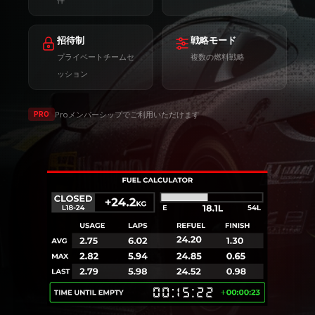
自動燃料計算
チーム同期
リアルタイムの燃料要
全ドライバー間で共有
件
招待制
戦略モード
プライベートチームセ
複数の燃料戦略
ッション
Proメンバーシップでご利用いただけます
PRO