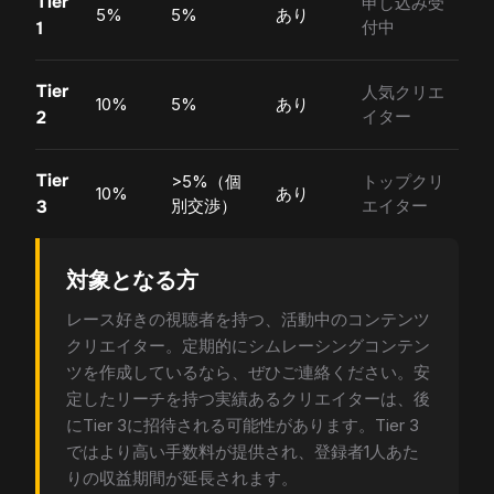
Tier
申し込み受
5%
5%
あり
1
付中
Tier
人気クリエ
10%
5%
あり
2
イター
Tier
>5%（個
トップクリ
10%
あり
3
別交渉）
エイター
対象となる方
レース好きの視聴者を持つ、活動中のコンテンツ
クリエイター。定期的にシムレーシングコンテン
ツを作成しているなら、ぜひご連絡ください。安
定したリーチを持つ実績あるクリエイターは、後
にTier 3に招待される可能性があります。Tier 3
ではより高い手数料が提供され、登録者1人あた
りの収益期間が延長されます。