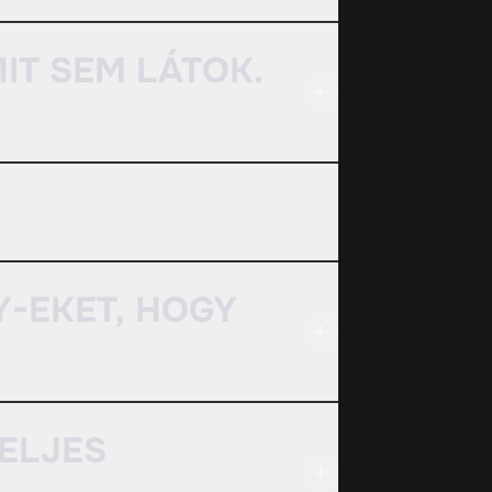
IT SEM LÁTOK.
Y-EKET, HOGY
TELJES