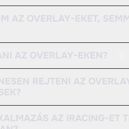
M AZ OVERLAY-EKET, SEMM
ANI AZ OVERLAY-EKEN?
NESEN REJTENI AZ OVERLA
SEK?
KALMAZÁS AZ IRACING-ET 