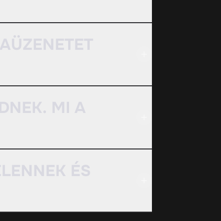
IBAÜZENETET
DNEK. MI A
ELENNEK ÉS