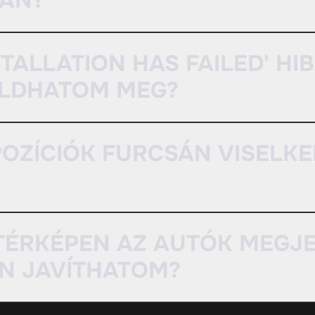
AN?
STALLATION HAS FAILED' H
OLDHATOM MEG?
 POZÍCIÓK FURCSÁN VISELKE
ATÉRKÉPEN AZ AUTÓK MEGJ
N JAVÍTHATOM?