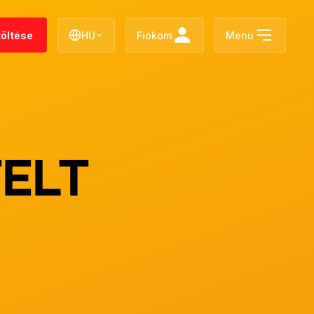
töltése
HU
Fiókom
Menü
ELT