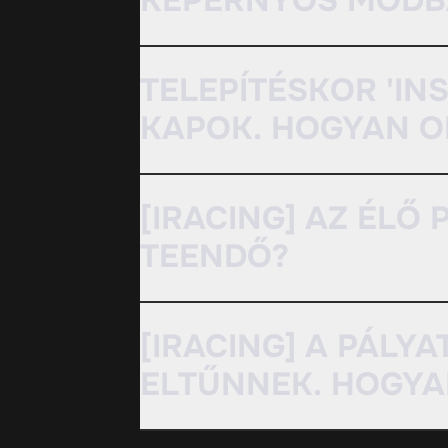
KÉPERNYŐS MÓDB
TELEPÍTÉSKOR 'IN
KAPOK. HOGYAN 
[IRACING] AZ ÉLŐ
TEENDŐ?
[IRACING] A PÁLY
ELTŰNNEK. HOGYA