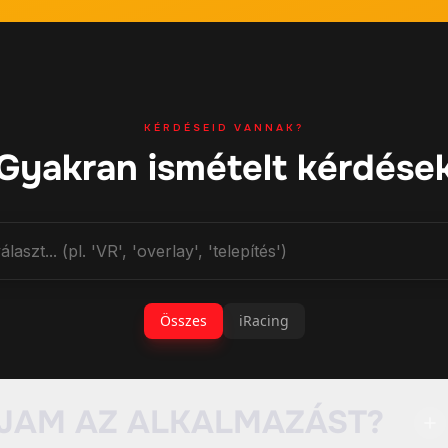
KÉRDÉSEID VANNAK?
Gyakran ismételt kérdése
Összes
iRacing
JAM AZ ALKALMAZÁST?