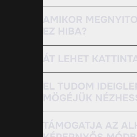
AMIKOR MEGNYITO
EZ HIBA?
ÁT LEHET KATTINT
EL TUDOM IDEIGLE
MÖGÉJÜK NÉZHES
TÁMOGATJA AZ AL