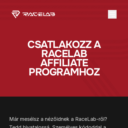
CSATLAKOZZ A
RACELAB
AFFILIATE
PROGRAMHOZ
Már mesélsz a nézőidnek a RaceLab-ről?
Tedd hivatalossá. Személyes kódoddal a