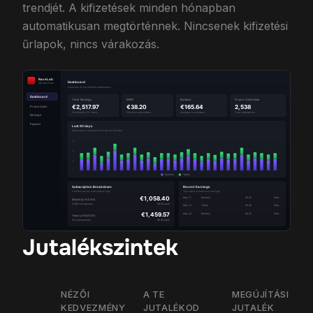
trendjét. A kifizetések minden hónapban
automatikusan megtörténnek. Nincsenek kifizetési
űrlapok, nincs várakozás.
Jutalékszintek
NÉZŐI
A TE
MEGÚJÍTÁSI
H
KEDVEZMÉNY
JUTALÉKOD
JUTALÉK