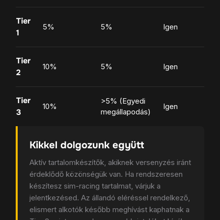
Tier
N
5%
5%
Igen
1
j
Tier
N
10%
5%
Igen
2
a
Tier
>5% (Egyedi
10%
Igen
T
3
megállapodás)
Kikkel dolgozunk együtt
Aktív tartalomkészítők, akiknek versenyzés iránt
érdeklődő közönségük van. Ha rendszeresen
készítesz sim-racing tartalmat, várjuk a
jelentkezésed. Az állandó eléréssel rendelkező,
elismert alkotók később meghívást kaphatnak a