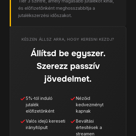
Tier 3 szintre, amely magasabb jutalékot kínál,
és előfizetőnként meghosszabbítja a
jutalékszerzési időszakot.
KÉSZEN ÁLLSZ ARRA, HOGY KERESNI KEZDJ?
Állítsd be egyszer.
Szerezz passzív
jövedelmet.
5%-tól induló
Nézőid
jutalék
kedvezményt
előfizetőnként
kapnak
Valós idejű kereseti
Beváltási
irányítópult
értesítések a
streamen