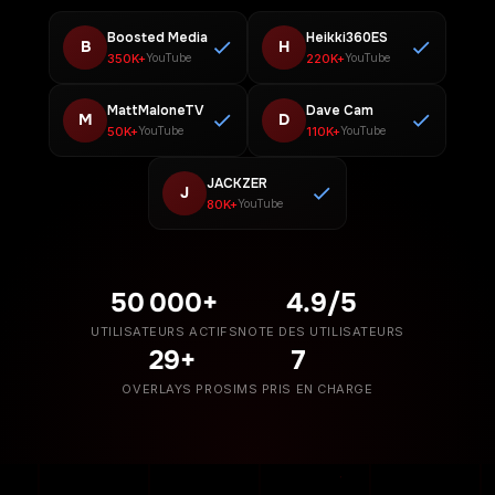
Boosted Media
Heikki360ES
B
H
350K+
220K+
YouTube
YouTube
MattMaloneTV
Dave Cam
M
D
50K+
110K+
YouTube
YouTube
JACKZER
J
80K+
YouTube
50 000+
4.9/5
UTILISATEURS ACTIFS
NOTE DES UTILISATEURS
29+
7
OVERLAYS PRO
SIMS PRIS EN CHARGE