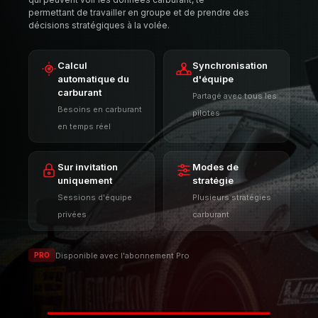
configurer et fonctionnent sur invitation uniquement
pour te donner un contrôle total sur les personnes
qui peuvent voir les données carburant, te
permettant de travailler en groupe et de prendre des
décisions stratégiques à la volée.
Calcul
Synchronisation
automatique du
d'équipe
carburant
Partagé avec tous les
Besoins en carburant
pilotes
en temps réel
Sur invitation
Modes de
uniquement
stratégie
Sessions d'équipe
Plusieurs stratégies
privées
carburant
Disponible avec l'abonnement Pro
PRO