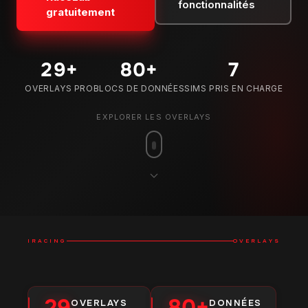
fonctionnalités
gratuitement
29
+
80
+
7
OVERLAYS PRO
BLOCS DE DONNÉES
SIMS PRIS EN CHARGE
EXPLORER LES OVERLAYS
IRACING
OVERLAYS
29
80+
OVERLAYS
DONNÉES