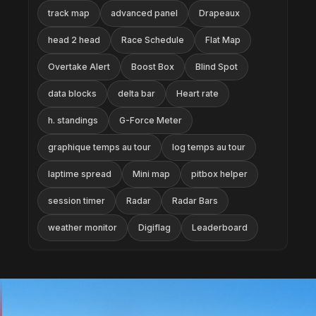
track map
advanced panel
Drapeaux
head 2 head
Race Schedule
Flat Map
Overtake Alert
Boost Box
Blind Spot
data blocks
delta bar
Heart rate
h. standings
G-Force Meter
graphique temps au tour
log temps au tour
laptime spread
Mini map
pitbox helper
session timer
Radar
Radar Bars
weather monitor
Digiflag
Leaderboard