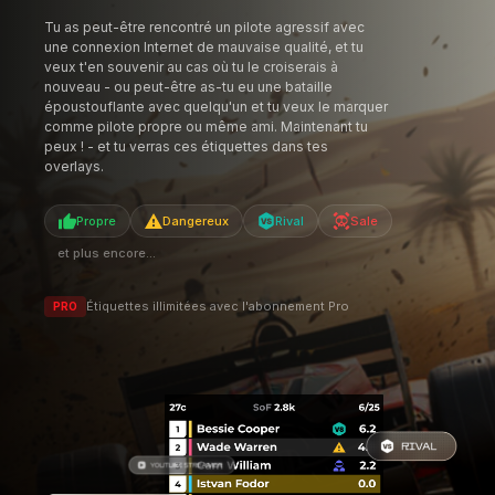
de marquer tes adversaires pour une
reconnaissance rapide et facile.
Tu as peut-être rencontré un pilote agressif avec
une connexion Internet de mauvaise qualité, et tu
veux t'en souvenir au cas où tu le croiserais à
nouveau - ou peut-être as-tu eu une bataille
époustouflante avec quelqu'un et tu veux le marquer
comme pilote propre ou même ami. Maintenant tu
peux ! - et tu verras ces étiquettes dans tes
overlays.
Propre
Dangereux
Rival
Sale
et plus encore...
Étiquettes illimitées avec l'abonnement Pro
PRO