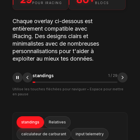
POUR IRACING
BLOCS
Chaque overlay ci-dessous est
entièrement compatible avec
iRacing. Des designs clairs et
minimalistes avec de nombreuses
personnalisations pour t'aider à
exploiter au mieux tes données.
Relatives
2
/
29
Utilise les touches fléchées pour naviguer • Espace pour mettre
en pause
standings
Relatives
calculateur de carburant
input telemetry