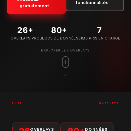
fonctionnalités
gratuitement
26
+
80
+
7
OVERLAYS PRO
BLOCS DE DONNÉES
SIMS PRIS EN CHARGE
EXPLORER LES OVERLAYS
AMS2
OVERLAYS
OVERLAYS
DONNÉES