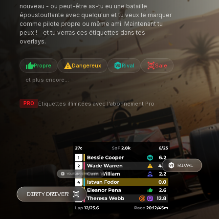
Tu as peut-être rencontré un pilote agressif avec
une connexion Internet de mauvaise qualité, et tu
veux t'en souvenir au cas où tu le croiserais à
nouveau - ou peut-être as-tu eu une bataille
époustouflante avec quelqu'un et tu veux le marquer
comme pilote propre ou même ami. Maintenant tu
peux ! - et tu verras ces étiquettes dans tes
overlays.
Propre
Dangereux
Rival
Sale
et plus encore...
Étiquettes illimitées avec l'abonnement Pro
PRO