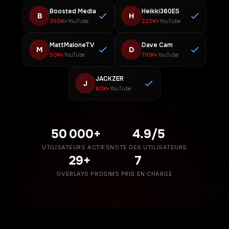
Boosted Media
Heikki360ES
B
H
350K+
220K+
YouTube
YouTube
MattMaloneTV
Dave Cam
M
D
50K+
110K+
YouTube
YouTube
JACKZER
J
80K+
YouTube
50 000+
4.9/5
UTILISATEURS ACTIFS
NOTE DES UTILISATEURS
29+
7
OVERLAYS PRO
SIMS PRIS EN CHARGE