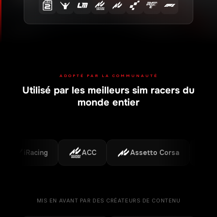
ADOPTÉ PAR LA COMMUNAUTÉ
Utilisé par les meilleurs sim racers du
Plateformes prises en charge
monde entier
iRacing
ACC
Assetto Corsa
F1
MIS EN AVANT PAR DES CRÉATEURS DE CONTENU