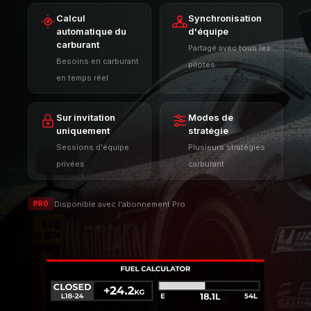
permettant de travailler en groupe et de prendre des
décisions stratégiques à la volée.
Calcul
Synchronisation
automatique du
d'équipe
carburant
Partagé avec tous les
Besoins en carburant
pilotes
en temps réel
Sur invitation
Modes de
uniquement
stratégie
Sessions d'équipe
Plusieurs stratégies
privées
carburant
Disponible avec l'abonnement Pro
PRO