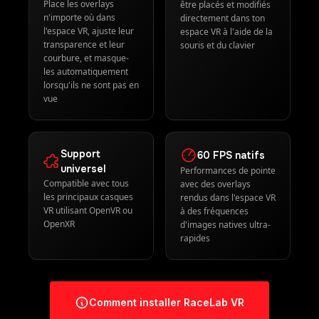
Placement
Sans manette
spatial
Les overlays peuvent
Place les overlays
être placés et modifiés
n'importe où dans
directement dans ton
l'espace VR, ajuste leur
espace VR à l'aide de la
transparence et leur
souris et du clavier
courbure, et masque-
les automatiquement
lorsqu'ils ne sont pas en
vue
Support
60 FPS natifs
universel
Performances de pointe
Compatible avec tous
avec des overlays
les principaux casques
rendus dans l'espace VR
VR utilisant OpenVR ou
à des fréquences
OpenXR
d'images natives ultra-
rapides