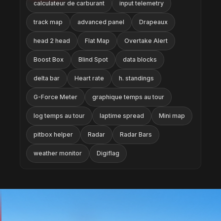
calculateur de carburant
input telemetry
track map
advanced panel
Drapeaux
head 2 head
Flat Map
Overtake Alert
Boost Box
Blind Spot
data blocks
delta bar
Heart rate
h. standings
G-Force Meter
graphique temps au tour
log temps au tour
laptime spread
Mini map
pitbox helper
Radar
Radar Bars
weather monitor
Digiflag