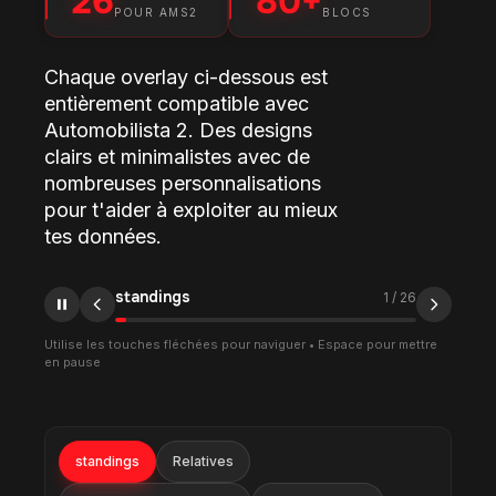
26
80+
POUR AMS2
BLOCS
Chaque overlay ci-dessous est
entièrement compatible avec
Automobilista 2. Des designs
clairs et minimalistes avec de
nombreuses personnalisations
pour t'aider à exploiter au mieux
tes données.
Relatives
2
/
26
Utilise les touches fléchées pour naviguer • Espace pour mettre
en pause
standings
Relatives