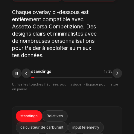
Chaque overlay ci-dessous est
entièrement compatible avec
Assetto Corsa Competizione. Des
designs clairs et minimalistes avec
de nombreuses personnalisations
pour t'aider à exploiter au mieux
tes données.
standings
1
/
25
Utilise les touches fléchées pour naviguer • Espace pour mettre
en pause
standings
Relatives
calculateur de carburant
input telemetry