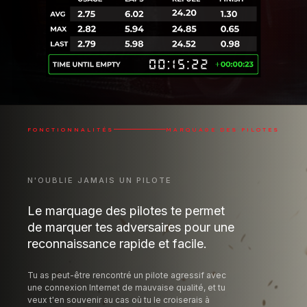
FONCTIONNALITÉS
MARQUAGE DES PILOTES
N'OUBLIE JAMAIS UN PILOTE
Le marquage des pilotes te permet
de marquer tes adversaires pour une
reconnaissance rapide et facile.
Tu as peut-être rencontré un pilote agressif avec
une connexion Internet de mauvaise qualité, et tu
veux t'en souvenir au cas où tu le croiserais à
nouveau - ou peut-être as-tu eu une bataille
époustouflante avec quelqu'un et tu veux le marquer
comme pilote propre ou même ami. Maintenant tu
peux ! - et tu verras ces étiquettes dans tes
overlays.
Propre
Dangereux
Rival
Sale