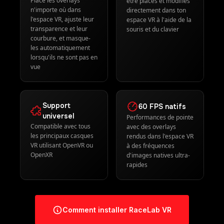
Support
60 FPS natifs
universel
Performances de pointe
Compatible avec tous
avec des overlays
les principaux casques
rendus dans l'espace VR
VR utilisant OpenVR ou
à des fréquences
OpenXR
d'images natives ultra-
rapides
Comment installer RaceLab VR
PARTAGE
FONCTIONNALITÉS
DE
CARBURANT