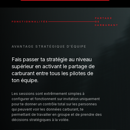
AVANTAGE STRATÉGIQUE D'ÉQUIPE
Fais passer ta stratégie au niveau
supérieur en activant le partage de
carburant entre tous les pilotes de
ton équipe.
Les sessions sont extrêmement simples à
configurer et fonctionnent sur invitation uniquement
pour te donner un contrôle total sur les personnes
qui peuvent voir les données carburant, te
permettant de travailler en groupe et de prendre des
décisions stratégiques à la volée.
Calcul
Synchronisation
automatique du
d'équipe
carburant
Partagé avec tous les
Besoins en carburant
pilotes
en temps réel