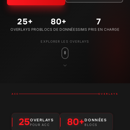
25
+
80
+
7
OVERLAYS PRO
BLOCS DE DONNÉES
SIMS PRIS EN CHARGE
EXPLORER LES OVERLAYS
ACC
OVERLAYS
25
80+
OVERLAYS
DONNÉES
POUR ACC
BLOCS