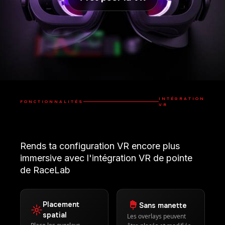
INTÉGRATION
FONCTIONNALITÉS
VR
Rends ta configuration VR encore plus
immersive avec l'intégration VR de pointe
de RaceLab
Placement
Sans manette
spatial
Les overlays peuvent
Place les overlays
être placés et modifiés
n'importe où dans
directement dans ton
l'espace VR, ajuste leur
espace VR à l'aide de la
transparence et leur
souris et du clavier
courbure, et masque-
les automatiquement
lorsqu'ils ne sont pas en
vue