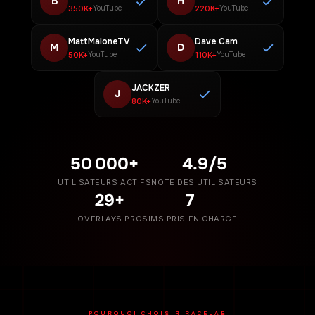
B
H
350K+
220K+
YouTube
YouTube
MattMaloneTV
Dave Cam
M
D
50K+
110K+
YouTube
YouTube
JACKZER
J
80K+
YouTube
50 000+
4.9/5
UTILISATEURS ACTIFS
NOTE DES UTILISATEURS
29+
7
OVERLAYS PRO
SIMS PRIS EN CHARGE
POURQUOI CHOISIR RACELAB