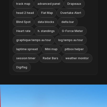
track map
advanced panel
Drapeaux
head 2 head
Flat Map
Overtake Alert
Blind Spot
data blocks
delta bar
Heart rate
h. standings
G-Force Meter
graphique temps au tour
log temps au tour
laptime spread
Mini map
pitbox helper
session timer
Radar Bars
weather monitor
Digiflag