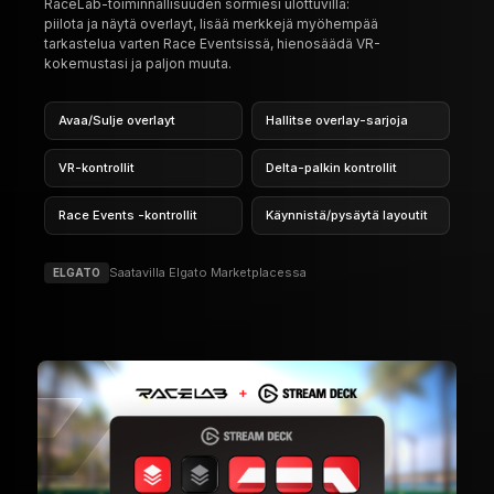
RaceLab-toiminnallisuuden sormiesi ulottuvilla:
piilota ja näytä overlayt, lisää merkkejä myöhempää
tarkastelua varten Race Eventsissä, hienosäädä VR-
kokemustasi ja paljon muuta.
Avaa/Sulje overlayt
Hallitse overlay-sarjoja
VR-kontrollit
Delta-palkin kontrollit
Race Events -kontrollit
Käynnistä/pysäytä layoutit
Saatavilla Elgato Marketplacessa
ELGATO