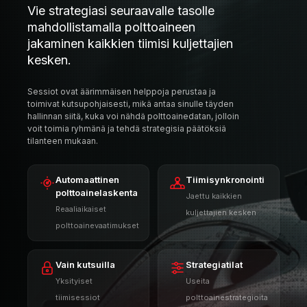
Vie strategiasi seuraavalle tasolle
mahdollistamalla polttoaineen
jakaminen kaikkien tiimisi kuljettajien
kesken.
Sessiot ovat äärimmäisen helppoja perustaa ja
toimivat kutsupohjaisesti, mikä antaa sinulle täyden
hallinnan siitä, kuka voi nähdä polttoainedatan, jolloin
voit toimia ryhmänä ja tehdä strategisia päätöksiä
tilanteen mukaan.
Automaattinen
Tiimisynkronointi
polttoainelaskenta
Jaettu kaikkien
Reaaliaikaiset
kuljettajien kesken
polttoainevaatimukset
Vain kutsuilla
Strategiatilat
Yksityiset
Useita
tiimisessiot
polttoainestrategioita