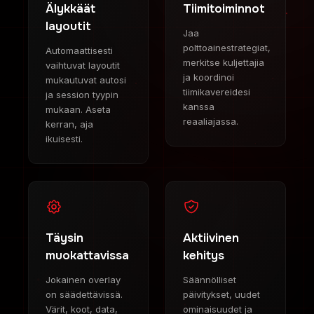
Älykkäät
Tiimitoiminnot
layoutit
Jaa
polttoainestrategiat,
Automaattisesti
merkitse kuljettajia
vaihtuvat layoutit
ja koordinoi
mukautuvat autosi
tiimikavereidesi
ja session tyypin
kanssa
mukaan. Aseta
reaaliajassa.
kerran, aja
ikuisesti.
Täysin
Aktiivinen
muokattavissa
kehitys
Jokainen overlay
Säännölliset
on säädettävissä.
päivitykset, uudet
Värit, koot, data,
ominaisuudet ja