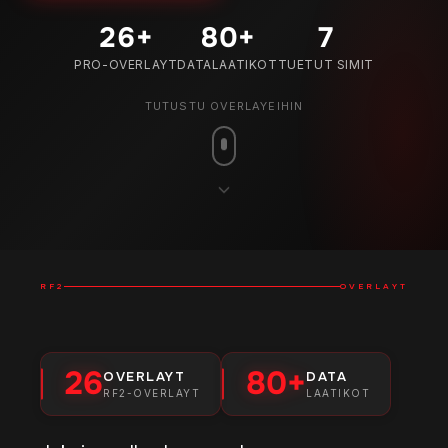
26
+
80
+
7
PRO-OVERLAYT
DATALAATIKOT
TUETUT SIMIT
TUTUSTU OVERLAYEIHIN
RF2
OVERLAYT
26
80+
OVERLAYT
DATA
RF2-OVERLAYT
LAATIKOT