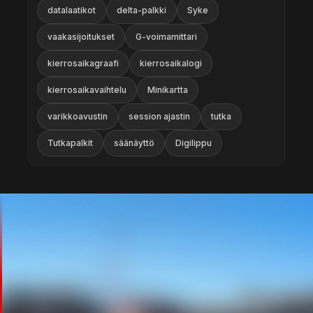
datalaatikot
delta-palkki
Syke
vaakasijoitukset
G-voimamittari
kierrosaikagraafi
kierrosaikalogi
kierrosaikavaihtelu
Minikartta
varikkoavustin
session ajastin
tutka
Tutkapalkit
säänäyttö
Digilippu