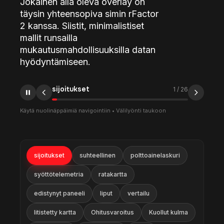
Jokainen alla oleva overlay on
täysin yhteensopiva simin rFactor
2 kanssa. Siistit, minimalistiset
mallit runsailla
mukautusmahdollisuuksilla datan
hyödyntämiseen.
suhteellinen
2
/
26
Käytä nuolinäppäimiä navigointiin • Välilyönti taukoon
sijoitukset
suhteellinen
polttoainelaskuri
syöttötelemetria
ratakartta
edistynyt paneeli
liput
vertailu
litistetty kartta
Ohitusvaroitus
Kuollut kulma