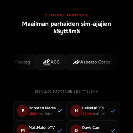
YHTEISÖN LUOTTAMA
Maailman parhaiden sim-ajajien
Tuetut alustat
käyttämä
iRacing
ACC
Assetto Corsa
F1
SISÄLLÖNTUOTTAJIEN ESITTELEMÄ
Boosted Media
Heikki360ES
B
H
350K+
220K+
YouTube
YouTube
MattMaloneTV
Dave Cam
M
D