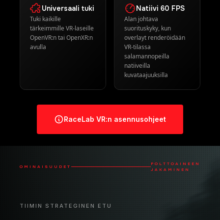
Universaali tuki
Natiivi 60 FPS
Tuki kaikille
Alan johtava
tärkeimmille VR-laseille
suorituskyky, kun
OpenVR:n tai OpenXR:n
overlayt renderöidään
avulla
VR-tilassa
salamannopeilla
natiiveilla
kuvataajuuksilla
RaceLab VR:n asennusohjeet
POLTTOAINEEN
OMINAISUUDET
JAKAMINEN
TIIMIN STRATEGINEN ETU