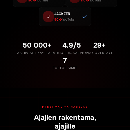
50K+
110K+
YouTube
YouTube
JACKZER
J
80K+
YouTube
50 000+
4.9/5
29+
AKTIIVISET KÄYTTÄJÄT
KÄYTTÄJÄARVIO
PRO-OVERLAYT
7
TUETUT SIMIT
MIKSI VALITA RACELAB
Ajajien rakentama,
ajajille