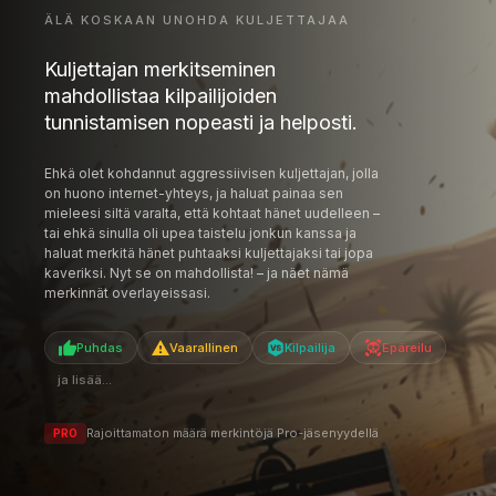
ÄLÄ KOSKAAN UNOHDA KULJETTAJAA
Kuljettajan merkitseminen
mahdollistaa kilpailijoiden
tunnistamisen nopeasti ja helposti.
Ehkä olet kohdannut aggressiivisen kuljettajan, jolla
on huono internet-yhteys, ja haluat painaa sen
mieleesi siltä varalta, että kohtaat hänet uudelleen –
tai ehkä sinulla oli upea taistelu jonkun kanssa ja
haluat merkitä hänet puhtaaksi kuljettajaksi tai jopa
kaveriksi. Nyt se on mahdollista! – ja näet nämä
merkinnät overlayeissasi.
Puhdas
Vaarallinen
Kilpailija
Epäreilu
ja lisää...
Rajoittamaton määrä merkintöjä Pro-jäsenyydellä
PRO