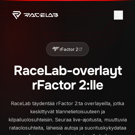
rFactor 2
RaceLab-overlayt
rFactor 2:lle
RaceLab täydentää rFactor 2:ta overlayeilla, jotka
keskittyvät tilannetietoisuuteen ja
kilpailuolosuhteisiin. Seuraa live-ajoitusta, muuttuvia
rataolosuhteita, läheisiä autoja ja suorituskykydataa