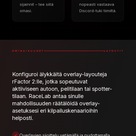
sijainnit – tee siitä
nopeasti vastaava
omasi.
Discord-tuki tiimiltä.
OMINAISUUDET
LAYOUTIT
Konfiguroi älykkäitä overlay-layouteja
rFactor 2:lle, jotka sopeutuvat
aktiiviseen autoon, pelitilaan tai spotter-
tilaan. RaceLab antaa sinulle
mahdollisuuden räätälöidä overlay-
asetuksesi eri kilpailuskenaarioihin
helposti.
Overlayien sijoittelu vetämällä ja pudottamalla