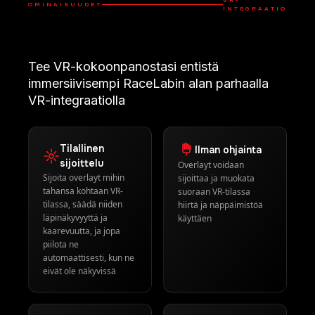
VR-
OMINAISUUDET
INTEGRAATIO
Tee VR-kokoonpanostasi entistä
immersiivisempi RaceLabin alan parhaalla
VR-integraatiolla
Tilallinen
Ilman ohjainta
sijoittelu
Overlayt voidaan
Sijoita overlayt mihin
sijoittaa ja muokata
tahansa kohtaan VR-
suoraan VR-tilassa
tilassa, säädä niiden
hiirtä ja näppäimistöä
läpinäkyvyyttä ja
käyttäen
kaarevuutta, ja jopa
piilota ne
automaattisesti, kun ne
eivät ole näkyvissä