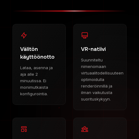
Välitön
VR-natiivi
käyttöönotto
Suunniteltu
nimenomaan
Lataa, asenna ja
virtuaalitodellisuuteen
aja alle 2
optimoidulla
minuutissa. Ei
renderöinnillä ja
monimutkaista
ilman vaikutusta
konfigurointia.
suorituskykyyn.