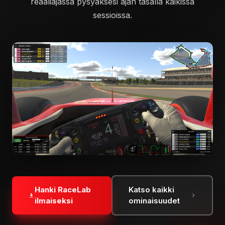
reaaliajassa pysyäksesi ajan tasalla kaikissa
sessioissa.
Hanki RaceLab
Katso kaikki
ilmaiseksi
ominaisuudet