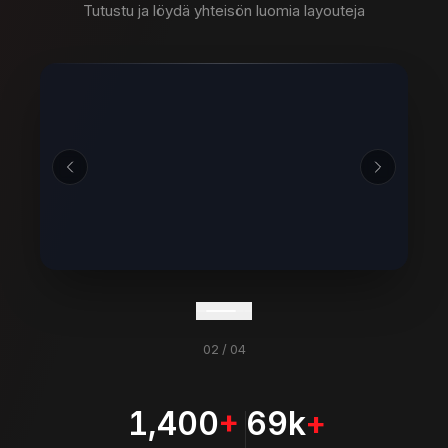
Tutustu ja löydä yhteisön luomia layouteja
02
/
04
1,400
+
69k
+