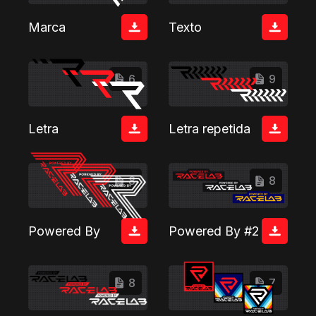
Marca
Texto
6
9
Letra
Letra repetida
8
8
Powered By
Powered By #2
8
7