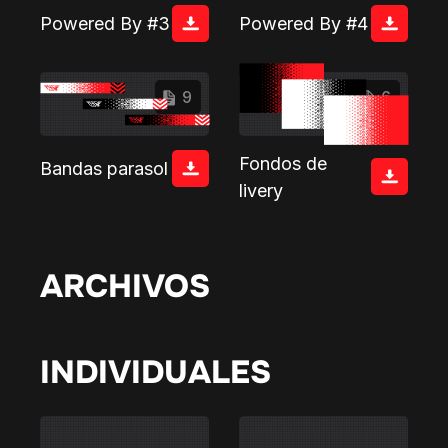
Powered By #3
Powered By #4
9
6
Fondos de
Bandas parasol
livery
ARCHIVOS
INDIVIDUALES