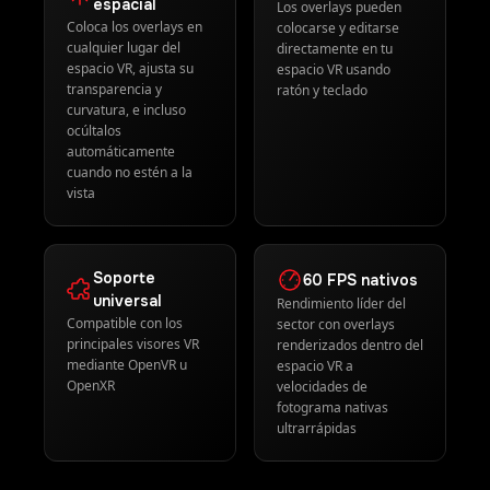
cuando no estén a la
vista
Soporte
60 FPS nativos
universal
Rendimiento líder del
Compatible con los
sector con overlays
principales visores VR
renderizados dentro del
mediante OpenVR u
espacio VR a
OpenXR
velocidades de
fotograma nativas
ultrarrápidas
Cómo instalar RaceLab VR
COMPARTIR
CARACTERÍSTICAS
COMBUSTIBLE