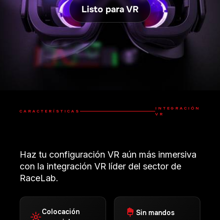
INTEGRACIÓN
CARACTERÍSTICAS
VR
Haz tu configuración VR aún más inmersiva
con la integración VR líder del sector de
RaceLab.
Colocación
Sin mandos
espacial
Los overlays pueden
Coloca los overlays en
colocarse y editarse
cualquier lugar del
directamente en tu
espacio VR, ajusta su
espacio VR usando
transparencia y
ratón y teclado
curvatura, e incluso
ocúltalos
automáticamente