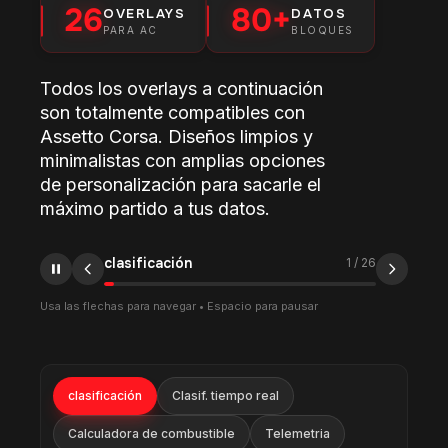
26
80+
OVERLAYS
DATOS
PARA AC
BLOQUES
Todos los overlays a continuación
son totalmente compatibles con
Assetto Corsa. Diseños limpios y
minimalistas con amplias opciones
de personalización para sacarle el
máximo partido a tus datos.
clasificación
1
/
26
Usa las flechas para navegar • Espacio para pausar
clasificación
Clasif. tiempo real
Calculadora de combustible
Telemetria