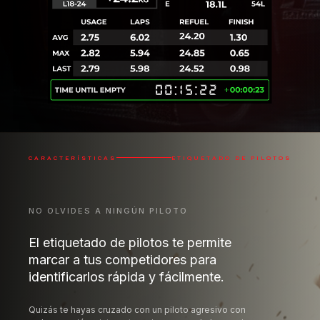
CARACTERÍSTICAS
ETIQUETADO DE PILOTOS
NO OLVIDES A NINGÚN PILOTO
El etiquetado de pilotos te permite
marcar a tus competidores para
identificarlos rápida y fácilmente.
Quizás te hayas cruzado con un piloto agresivo con
mala conexión a internet y quieras recordarlo por si
vuelves a encontrarte con él, o quizás hayas tenido
una batalla épica con alguien y quieras marcarlo
como piloto limpio o incluso como amigo. ¡Ahora
puedes! Y verás esas etiquetas en todos tus
overlays.
Limpio
Peligroso
Rival
Sucio