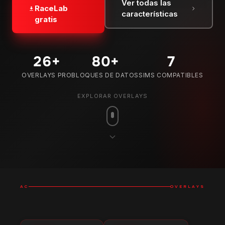
Ver todas las
RaceLab
características
gratis
26
+
80
+
7
OVERLAYS PRO
BLOQUES DE DATOS
SIMS COMPATIBLES
EXPLORAR OVERLAYS
AC
OVERLAYS