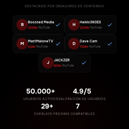
DESTACADO POR CREADORES DE CONTENIDO
Boosted Media
Heikki360ES
B
H
350K+
220K+
YouTube
YouTube
MattMaloneTV
Dave Cam
M
D
50K+
110K+
YouTube
YouTube
JACKZER
J
80K+
YouTube
50.000+
4.9/5
USUARIOS ACTIVOS
VALORACIÓN DE USUARIOS
29+
7
OVERLAYS PRO
SIMS COMPATIBLES