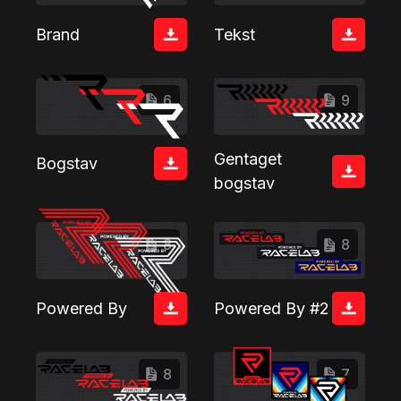
Brand
Tekst
6
9
Gentaget
Bogstav
bogstav
8
8
Powered By
Powered By #2
8
7