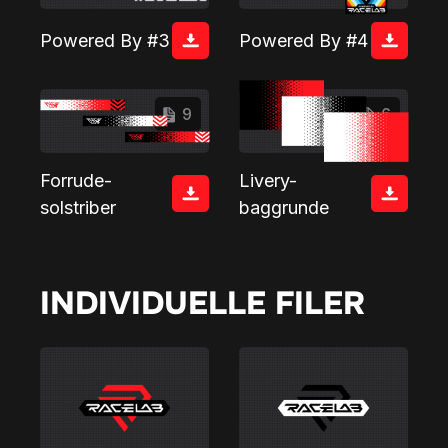
Powered By #3
Powered By #4
9
6
Forrude-
Livery-
solstriber
baggrunde
INDIVIDUELLE FILER