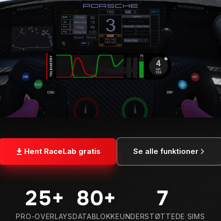
Hent RaceLab gratis
Se alle funktioner
25
+
80
+
7
PRO-OVERLAYS
DATABLOKKE
UNDERSTØTTEDE SIMS