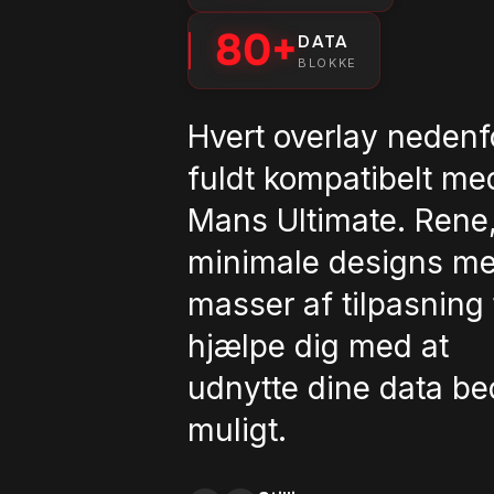
80+
DATA
BLOKKE
Hvert overlay nedenf
fuldt kompatibelt me
Mans Ultimate. Rene
minimale designs m
masser af tilpasning t
hjælpe dig med at
udnytte dine data be
muligt.