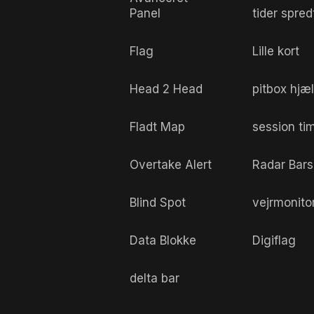
Panel
tider spred
Flag
Lille kort
Head 2 Head
pitbox hjæ
Fladt Map
session ti
Overtake Alert
Radar Bars
Blind Spot
vejrmonito
Data Blokke
Digiflag
delta bar