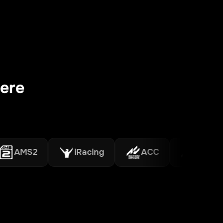
cere
MS2
iRacing
ACC
Assetto Cor