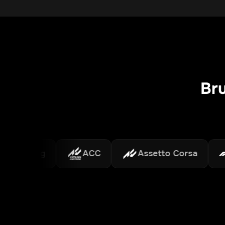
Bru
acing
ACC
Assetto Corsa
F1