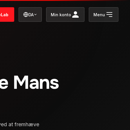
eLab
DA
Min konto
Menu
Le Mans
 ved at fremhæve