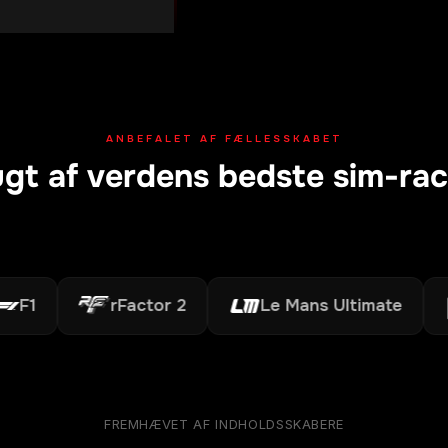
ANBEFALET AF FÆLLESSKABET
gt af verdens bedste sim-ra
rFactor 2
Le Mans Ultimate
A
FREMHÆVET AF INDHOLDSSKABERE