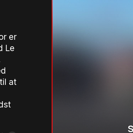
or er
d Le
,
ed
il at
dst