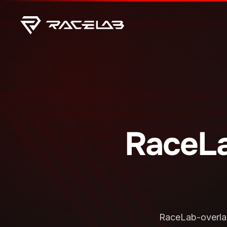
RaceLa
RaceLab-overlay