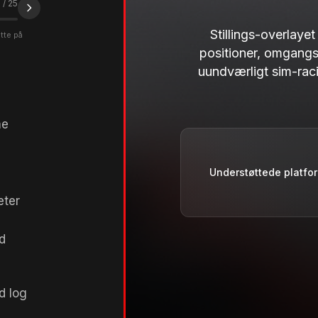
1
/
25
Stillings-overlaye
ætte på
positioner, omgangst
uundværligt sim-raci
me
Understøttede platfo
eter
d
d log