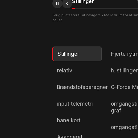
Stillinger
Brug piletaster til at navigere • Mellemrum for at s
pause
Stillinger
Hjerte ryt
relativ
h. stillinger
Brændstofsberegner
G-Force M
input telemetri
omgangsti
graf
bane kort
omgangsti
Avanceret