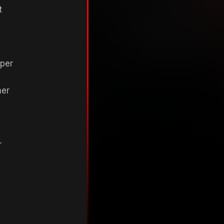
t
lper
mer
r