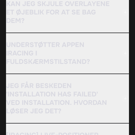
KAN JEG SKJULE OVERLAYENE
ET ØJEBLIK FOR AT SE BAG
DEM?
UNDERSTØTTER APPEN
IRACING I
FULDSKÆRMSTILSTAND?
JEG FÅR BESKEDEN
'INSTALLATION HAS FAILED'
VED INSTALLATION. HVORDAN
LØSER JEG DET?