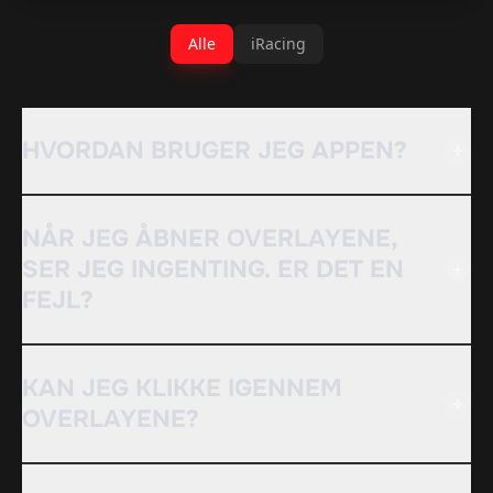
Alle
iRacing
HVORDAN BRUGER JEG APPEN?
NÅR JEG ÅBNER OVERLAYENE,
SER JEG INGENTING. ER DET EN
FEJL?
KAN JEG KLIKKE IGENNEM
OVERLAYENE?