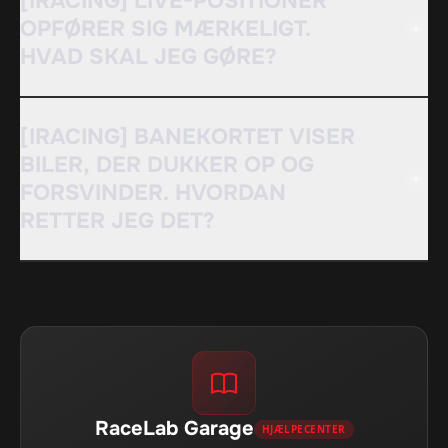
[IRACING] LIVE-POSITIONER
OPFØRER SIG MÆRKELIGT.
HVAD SKAL JEG GØRE?
[IRACING] BANEKORTET VISER
BILER, DER DUKKER OP OG
FORSVINDER. HVORDAN
RETTER JEG DET?
RaceLab Garage
HJÆLPECENTER