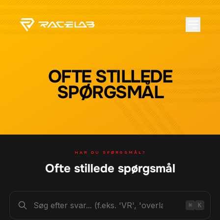
OFTE STILLEDE
SPØRGSMÅL
HAR DU SPØRGSMÅL?
Ofte stillede spørgsmål
⌘
K