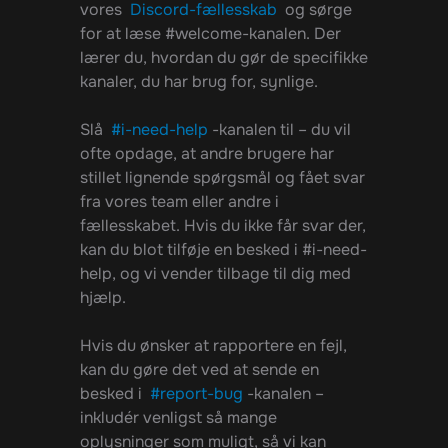
vores
Discord-fællesskab
og sørge
for at læse #welcome-kanalen. Der
lærer du, hvordan du gør de specifikke
kanaler, du har brug for, synlige.
Slå
#i-need-help
-kanalen til – du vil
ofte opdage, at andre brugere har
stillet lignende spørgsmål og fået svar
fra vores team eller andre i
fællesskabet. Hvis du ikke får svar der,
kan du blot tilføje en besked i #i-need-
help, og vi vender tilbage til dig med
hjælp.
Hvis du ønsker at rapportere en fejl,
kan du gøre det ved at sende en
besked i
#report-bug
-kanalen –
inkludér venligst så mange
oplysninger som muligt, så vi kan