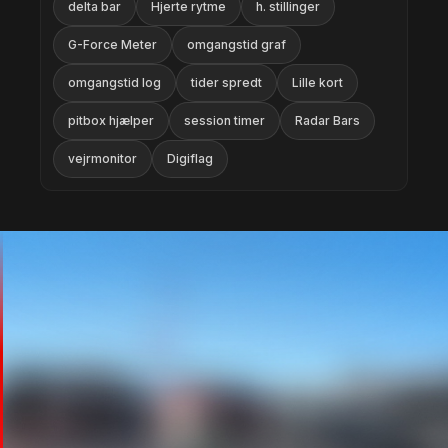
delta bar
Hjerte rytme
h. stillinger
G-Force Meter
omgangstid graf
omgangstid log
tider spredt
Lille kort
pitbox hjælper
session timer
Radar Bars
vejrmonitor
Digiflag