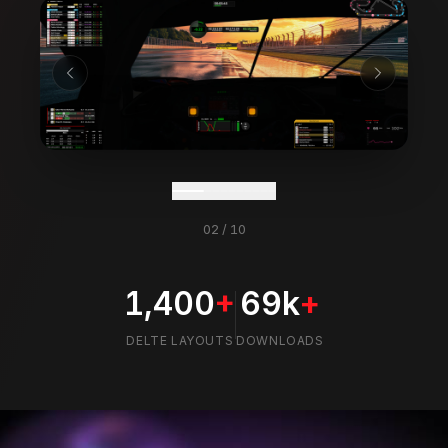
02
/
10
1,400
+
69k
+
DELTE LAYOUTS
DOWNLOADS