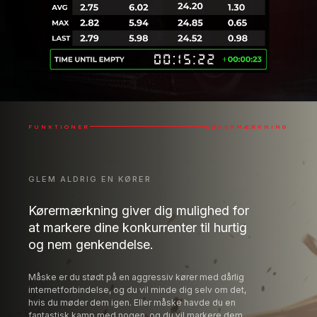
FUNKTIONER
KØRERMÆRKNING
GLEM ALDRIG EN KØRER
Kørermærkning giver dig mulighed for
at markere dine konkurrenter til hurtig
og nem genkendelse.
Måske er du stødt på en aggressiv kører med dårlig