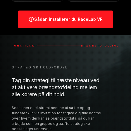
OpenVR eller OpenXR
rummet ved lynhurtige
native billedhastigheder
Sådan installerer du RaceLab VR
FUNKTIONER
BRÆNDSTOFDELING
STRATEGISK HOLDFORDEL
Tag din strategi til næste niveau ved
at aktivere brændstofdeling mellem
alle kørere på dit hold.
Sessioner er ekstremt nemme at sætte op og
fungerer kun via invitation for at give dig fuld kontrol