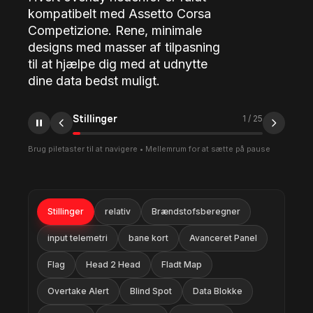
kompatibelt med Assetto Corsa
Competizione. Rene, minimale
designs med masser af tilpasning
til at hjælpe dig med at udnytte
dine data bedst muligt.
Stillinger
1
/
25
Brug piletaster til at navigere • Mellemrum for at sætte på pause
Stillinger
relativ
Brændstofsberegner
input telemetri
bane kort
Avanceret Panel
Flag
Head 2 Head
Fladt Map
Overtake Alert
Blind Spot
Data Blokke