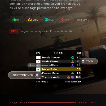
internetforbindelse, og du vil minde dig selv om det,
hvis du møder dem igen. Eller måske havde du en
fantastisk kamp med nogen, og du vil markere dem
som en ren kører eller endda en ven. Nu kan du, og
du vil se disse tags på tværs af dine overlays.
Ren
Farlig
Rival
Uren
og mere...
Ubegrænsede tags med Pro-medlemskab
PRO