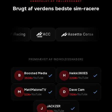
ANBEFALET AF FÆLLESSKABET
Brugt af verdens bedste sim-racere
iRacing
ACC
Assetto Corsa
F1
FREMHÆVET AF INDHOLDSSKABERE
Boosted Media
Heikki360ES
B
H
350K+
220K+
YouTube
YouTube
MattMaloneTV
Dave Cam
M
D
50K+
110K+
YouTube
YouTube
JACKZER
J
80K+
YouTube