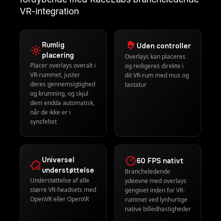
Gør din VR-opsætning endnu mere
fordybende med RaceLabs brancheledende
VR-integration
Rumlig
Uden controller
placering
Overlays kan placeres
Placer overlays overalt i
og redigeres direkte i
VR-rummet, juster
dit VR-rum med mus og
deres gennemsigtighed
tastatur
og krumning, og skjul
dem endda automatisk,
når de ikke er i
synsfeltet
Universel
60 FPS nativt
understøttelse
Brancheledende
Understøttelse af alle
ydeevne med overlays
større VR-headsets med
gengivet inden for VR-