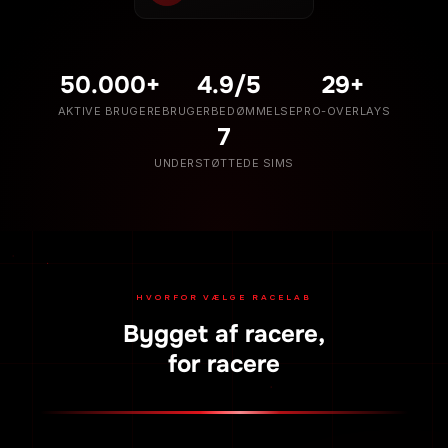
50.000+
4.9/5
29+
AKTIVE BRUGERE
BRUGERBEDØMMELSE
PRO-OVERLAYS
7
UNDERSTØTTEDE SIMS
HVORFOR VÆLGE RACELAB
Bygget af racere,
for racere