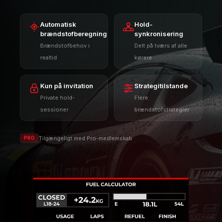
over, hvem der kan se brændstofdata, så du kan
arbejde som en gruppe og træffe strategiske
beslutninger undervejs.
Automatisk
Hold-
brændstofberegning
synkronisering
Brændstofbehov i
Delt på tværs af alle
realtid
kørere
Kun på invitation
Strategitilstande
Private hold-
Flere
sessioner
brændstofstrategier
Tilgængeligt med Pro-medlemskab
PRO