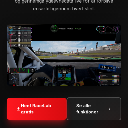
og gennemgå ydeevnedata live for at forblive
ensartet igennem hvert stint.
Hent RaceLab
Se alle
gratis
funktioner