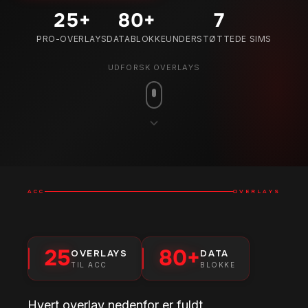
25
+
80
+
7
PRO-OVERLAYS
DATABLOKKE
UNDERSTØTTEDE SIMS
UDFORSK OVERLAYS
ACC
OVERLAYS
25
80+
OVERLAYS
DATA
TIL ACC
BLOKKE
Hvert overlay nedenfor er fuldt