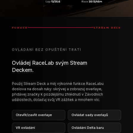
FUNKCE
STREAM DECK
OVLÁDÁNÍ BEZ OPUŠTĚNÍ TRATI
Ovládej RaceLab svým Stream
Deckem.
Použij Stream Deck a měj výkonné funkce RaceLabu
doslova na dosah ruky: skrývej a zobrazuj overlaye,
přidávej značky k pozdějšímu zhlédnutí v Závodních
událostech, dolaďuj svůj VR zážitek a mnohem víc.
Otevřít/zavřít overlaye
Ovládat sady overlayů
VR ovládání
Ovládání Delta baru