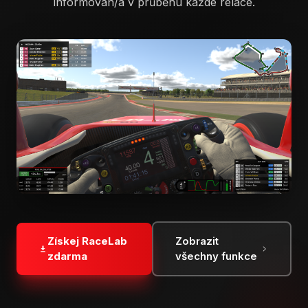
informován/a v průběhu každé relace.
Získej RaceLab
Zobrazit
zdarma
všechny funkce