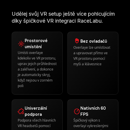
Udělej svůj VR setup ještě více pohlcujícím
díky špičkové VR integraci RaceLabu.
Prostorové
Bez ovladačů
umístění
Overlaye lze umísťovat
Umísti overlaye
a upravovat přímo ve
kdekoliv ve VR prostoru,
VR prostoru pomocí
uprav jejich průhlednost
myši a klávesnice
a zakřivení, a dokonce
je automaticky skryj,
když nejsou v zorném
poli
Univerzální
Nativních 60
podpora
FPS
Podpora všech hlavních
Špičkový výkon s
VR headsetů pomocí
overlayi vykreslenými