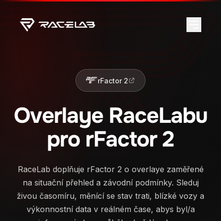
rFactor 2
Overlaye RaceLabu
pro rFactor 2
RaceLab doplňuje rFactor 2 o overlaye zaměřené
na situační přehled a závodní podmínky. Sleduj
živou časomíru, měnící se stav trati, blízké vozy a
výkonnostní data v reálném čase, abys byl/a