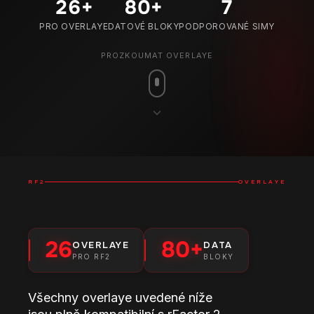
26
+
80
+
7
PRO OVERLAYE
DATOVÉ BLOKY
PODPOROVANÉ SIMY
PROZKOUMAT OVERLAYE
RF2
OVERLAYE
26
80+
OVERLAYE
DATA
PRO RF2
BLOKY
Všechny overlaye uvedené níže