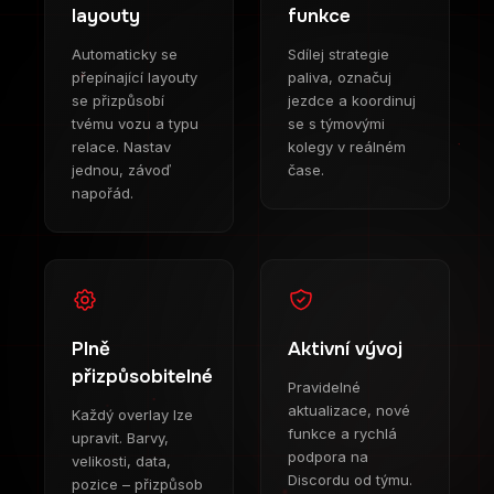
layouty
funkce
Automaticky se
Sdílej strategie
přepínající layouty
paliva, označuj
se přizpůsobí
jezdce a koordinuj
tvému vozu a typu
se s týmovými
relace. Nastav
kolegy v reálném
jednou, závoď
čase.
napořád.
Plně
Aktivní vývoj
přizpůsobitelné
Pravidelné
aktualizace, nové
Každý overlay lze
funkce a rychlá
upravit. Barvy,
podpora na
velikosti, data,
Discordu od týmu.
pozice – přizpůsob