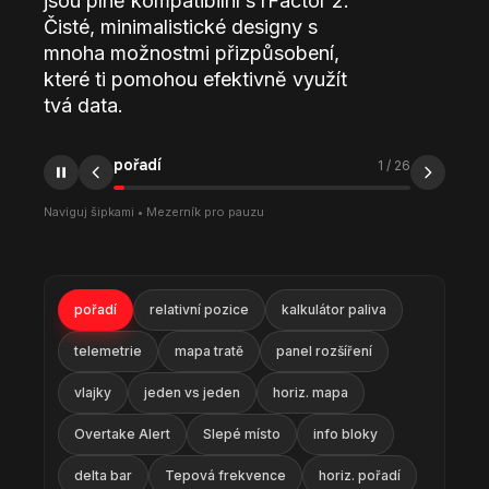
jsou plně kompatibilní s rFactor 2.
Čisté, minimalistické designy s
mnoha možnostmi přizpůsobení,
které ti pomohou efektivně využít
tvá data.
relativní pozice
2
/
26
Naviguj šipkami • Mezerník pro pauzu
pořadí
relativní pozice
kalkulátor paliva
telemetrie
mapa tratě
panel rozšíření
vlajky
jeden vs jeden
horiz. mapa
Overtake Alert
Slepé místo
info bloky
delta bar
Tepová frekvence
horiz. pořadí