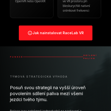
OpenVR nebo OpenXR
ve VR prostoru při
bleskurychlé nativní
snímkové frekvenci
Jak nainstalovat RaceLab VR
SDÍLENÍ
FUNKCE
PALIVA
TÝMOVÁ STRATEGICKÁ VÝHODA
Posuň svou strategii na vyšší úroveň
povolením sdílení paliva mezi všemi
jezdci tvého týmu.
Relace jsou extrémně jednoduché na nastavení a