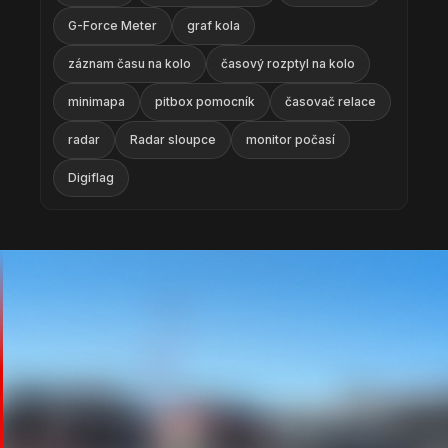
G-Force Meter
graf kola
záznam času na kolo
časový rozptyl na kolo
minimapa
pitbox pomocník
časovač relace
radar
Radar sloupce
monitor počasí
Digiflag