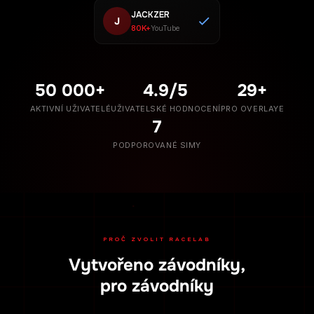
JACKZER
J
80K+
YouTube
50 000+
4.9/5
29+
AKTIVNÍ UŽIVATELÉ
UŽIVATELSKÉ HODNOCENÍ
PRO OVERLAYE
7
PODPOROVANÉ SIMY
PROČ ZVOLIT RACELAB
Vytvořeno závodníky,
pro závodníky