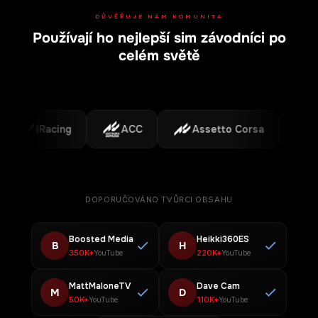
DŮVĚŘUJE NÁM KOMUNITA
Používají ho nejlepší sim závodníci po
Podporované platformy
celém světě
iRacing
ACC
Assetto Corsa
F1
DOPORUČOVÁNO TVŮRCI OBSAHU
Boosted Media
Heikki360ES
B
H
350K+
220K+
YouTube
YouTube
MattMaloneTV
Dave Cam
M
D
50K+
110K+
YouTube
YouTube