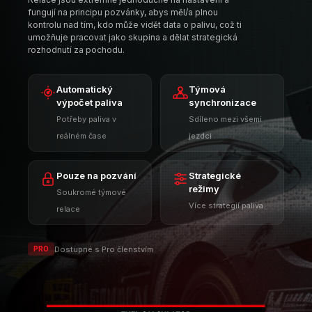
fungují na principu pozvánky, abys měl/a plnou
kontrolu nad tím, kdo může vidět data o palivu, což ti
umožňuje pracovat jako skupina a dělat strategická
rozhodnutí za pochodu.
Automatický
Týmová
výpočet paliva
synchronizace
Potřeby paliva v
Sdíleno mezi všemi
reálném čase
jezdci
Pouze na pozvání
Strategické
režimy
Soukromé týmové
Více strategií paliva
relace
Dostupné s Pro členstvím
PRO