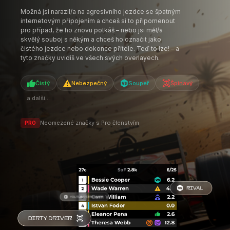
Možná jsi narazil/a na agresivního jezdce se špatným
internetovým připojením a chceš si to připomenout
pro případ, že ho znovu potkáš – nebo jsi měl/a
skvělý souboj s někým a chceš ho označit jako
čistého jezdce nebo dokonce přítele. Teď to lze! – a
tyto značky uvidíš ve všech svých overlayech.
Čistý
Nebezpečný
Soupeř
Špinavý
a další...
Neomezené značky s Pro členstvím
PRO