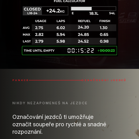
FUNKCE
OZNAČOVÁNÍ JEZDCŮ
NIKDY NEZAPOMENEŠ NA JEZDCE
Označování jezdců ti umožňuje
označit soupeře pro rychlé a snadné
rozpoznání.