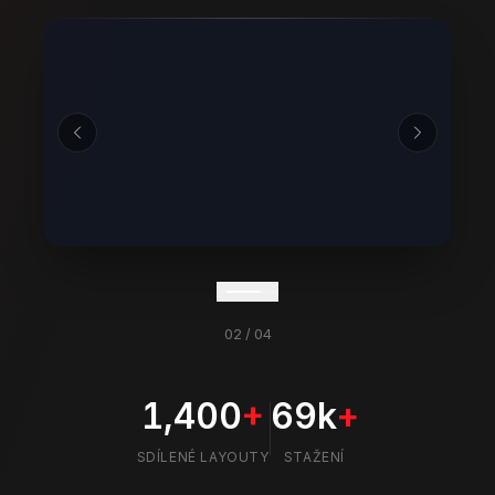
02
/
04
1,400
+
69k
+
SDÍLENÉ LAYOUTY
STAŽENÍ