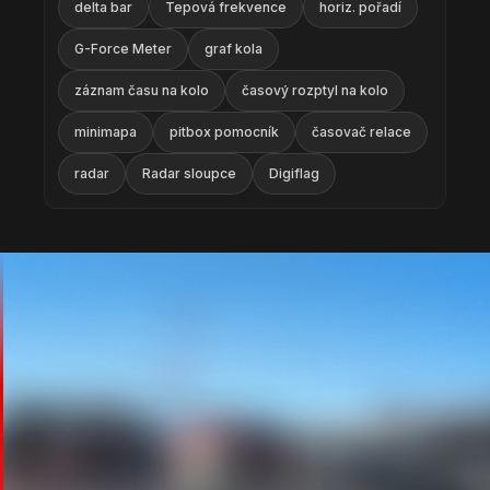
delta bar
Tepová frekvence
horiz. pořadí
G-Force Meter
graf kola
záznam času na kolo
časový rozptyl na kolo
minimapa
pitbox pomocník
časovač relace
radar
Radar sloupce
Digiflag