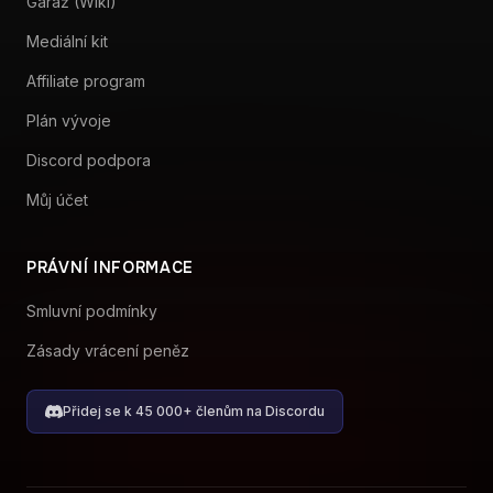
PRÁVNÍ INFORMACE
Smluvní podmínky
Zásady vrácení peněz
Přidej se k 45 000+ členům na Discordu
© 2026 RaceLab. Vytvořeno s ❤️ společností Pace Engineering
GmbH, Švýcarsko