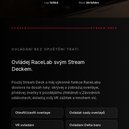
Ovládej RaceLab svým Stream
Deckem.
Použij Stream Deck a měj výkonné funkce RaceLabu
doslova na dosah ruky: skrývej a zobrazuj overlaye,
přidávej značky k pozdějšímu zhlédnutí v Závodních
událostech, dolaďuj svůj VR zážitek a mnohem víc.
Otevřít/zavřít overlaye
Ovládat sady overlayů
VR ovládání
Ovládání Delta baru
Ovládání závodních
Spustit/zastavit layouty
událostí
Dostupné na Elgato Marketplace
ELGATO