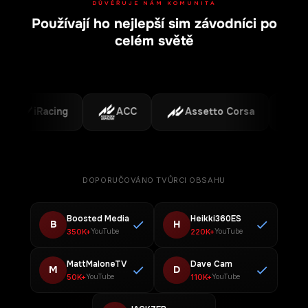
DŮVĚŘUJE NÁM KOMUNITA
Používají ho nejlepší sim závodníci po
celém světě
iRacing
ACC
Assetto Corsa
F1
DOPORUČOVÁNO TVŮRCI OBSAHU
Boosted Media
Heikki360ES
B
H
350K+
220K+
YouTube
YouTube
MattMaloneTV
Dave Cam
M
D
50K+
110K+
YouTube
YouTube