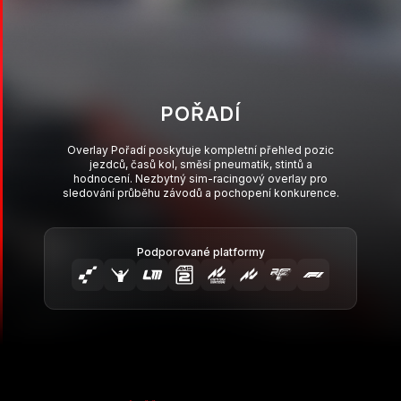
POŘADÍ
Overlay Pořadí poskytuje kompletní přehled pozic
jezdců, časů kol, směsí pneumatik, stintů a
hodnocení. Nezbytný sim-racingový overlay pro
sledování průběhu závodů a pochopení konkurence.
Podporované platformy