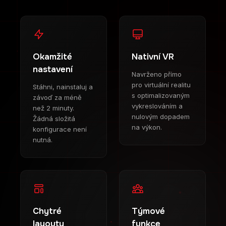
Okamžité
Nativní VR
nastavení
Navrženo přímo
pro virtuální realitu
Stáhni, nainstaluj a
s optimalizovaným
závoď za méně
vykreslováním a
než 2 minuty.
nulovým dopadem
Žádná složitá
na výkon.
konfigurace není
nutná.
Chytré
Týmové
layouty
funkce