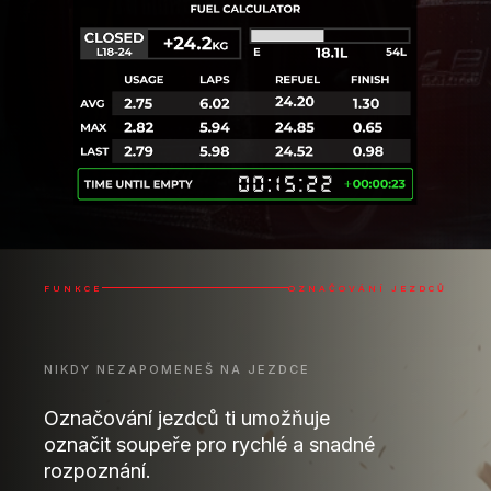
FUNKCE
OZNAČOVÁNÍ JEZDCŮ
NIKDY NEZAPOMENEŠ NA JEZDCE
Označování jezdců ti umožňuje
označit soupeře pro rychlé a snadné
rozpoznání.
Možná jsi narazil/a na agresivního jezdce se špatným
internetovým připojením a chceš si to připomenout
pro případ, že ho znovu potkáš – nebo jsi měl/a
skvělý souboj s někým a chceš ho označit jako
čistého jezdce nebo dokonce přítele. Teď to lze! – a
tyto značky uvidíš ve všech svých overlayech.
Čistý
Nebezpečný
Soupeř
Špinavý
a další...