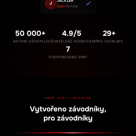
JACKZER
J
80K+
YouTube
50 000+
4.9/5
29+
AKTIVNÍ UŽIVATELÉ
UŽIVATELSKÉ HODNOCENÍ
PRO OVERLAYE
7
PODPOROVANÉ SIMY
PROČ ZVOLIT RACELAB
Vytvořeno závodníky,
pro závodníky