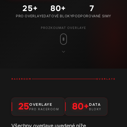
25
+
80
+
7
PRO OVERLAYE
DATOVÉ BLOKY
PODPOROVANÉ SIMY
PROZKOUMAT OVERLAYE
RACEROOM
OVERLAYE
25
80+
OVERLAYE
DATA
PRO RACEROOM
BLOKY
Všechny overlaye uvedené níže