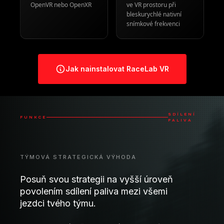
SDÍLENÍ
FUNKCE
PALIVA
TÝMOVÁ STRATEGICKÁ VÝHODA
Posuň svou strategii na vyšší úroveň
povolením sdílení paliva mezi všemi
jezdci tvého týmu.
Relace jsou extrémně jednoduché na nastavení a
fungují na principu pozvánky, abys měl/a plnou
kontrolu nad tím, kdo může vidět data o palivu, což ti
umožňuje pracovat jako skupina a dělat strategická
rozhodnutí za pochodu.
Automatický
Týmová
výpočet paliva
synchronizace
Potřeby paliva v
Sdíleno mezi všemi
reálném čase
jezdci