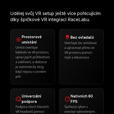
uprav jejich průhlednost
myši a klávesnice
a zakřivení, a dokonce
je automaticky skryj,
když nejsou v zorném
poli
Univerzální
Nativních 60
podpora
FPS
Podpora všech hlavních
Špičkový výkon s
VR headsetů pomocí
overlayi vykreslenými
OpenVR nebo OpenXR
ve VR prostoru při
bleskurychlé nativní
snímkové frekvenci
Jak nainstalovat RaceLab VR