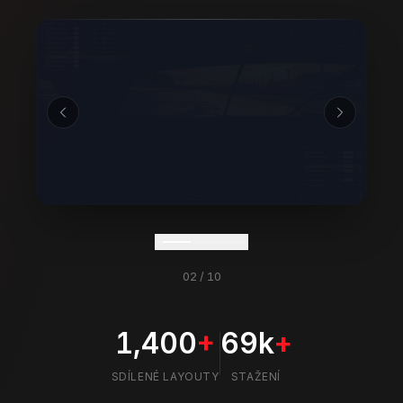
02
/
10
1,400
+
69k
+
SDÍLENÉ LAYOUTY
STAŽENÍ
Připraveno pro VR