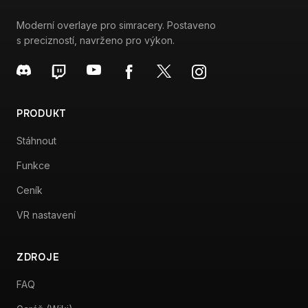
Funkce
Ceník
VR nastavení
ZDROJE
FAQ
Garáž (Wiki)
Mediální kit
Affiliate program
Plán vývoje
Discord podpora
Můj účet