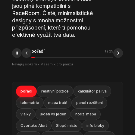
jsou plně kompatibilní s
RaceRoom. Čisté, minimalistické
designy s mnoha možnostmi
přizpůsobení, které ti pomohou
efektivně využít tvá data.
pořadí
1
/
25
Naviguj šipkami • Mezerník pro pauzu
pořadí
relativní pozice
kalkulátor paliva
telemetrie
mapa tratě
panel rozšíření
vlajky
jeden vs jeden
horiz. mapa
Overtake Alert
Slepé místo
info bloky