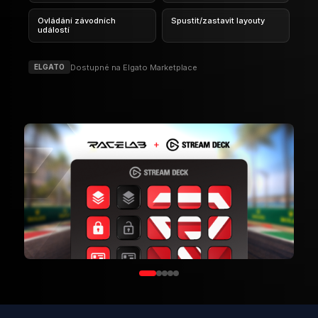
Připraven/a vylepšit svůj zážitek z
hry RaceRoom?
Stáhni RaceLab zdarma a získej přístup ke všem 25
overlayům kompatibilním s RaceRoom. Přejdi na Pro
pro pokročilé funkce a přizpůsobení.