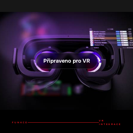
VR
FUNKCE
INTEGRACE
Udělej svůj VR setup ještě více pohlcujícím
díky špičkové VR integraci RaceLabu.
Prostorové
Bez ovladačů
umístění
Overlaye lze umísťovat
Umísti overlaye
a upravovat přímo ve
kdekoliv ve VR prostoru,
VR prostoru pomocí