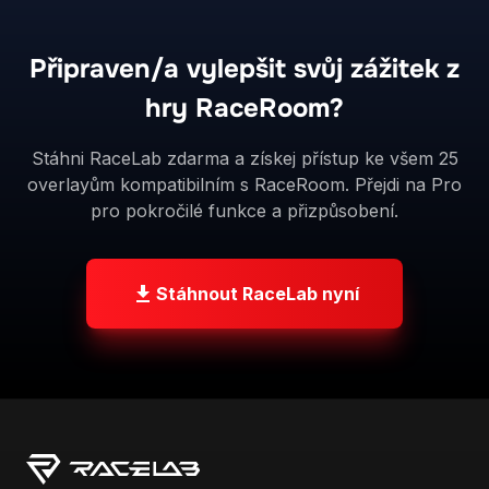
Stáhnout RaceLab nyní
Moderní overlaye pro simracery. Postaveno
s precizností, navrženo pro výkon.
PRODUKT
Stáhnout