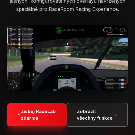
jasných, konfigurovatelných overlayů navržených
speciálně pro RaceRoom Racing Experience.
Získej RaceLab
Zobrazit
zdarma
všechny funkce