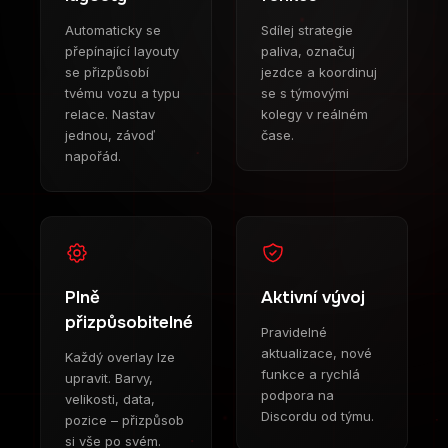
Automaticky se
Sdílej strategie
přepínající layouty
paliva, označuj
se přizpůsobí
jezdce a koordinuj
tvému vozu a typu
se s týmovými
relace. Nastav
kolegy v reálném
jednou, závoď
čase.
napořád.
Plně
Aktivní vývoj
přizpůsobitelné
Pravidelné
aktualizace, nové
Každý overlay lze
funkce a rychlá
upravit. Barvy,
podpora na
velikosti, data,
Discordu od týmu.
pozice – přizpůsob
si vše po svém.