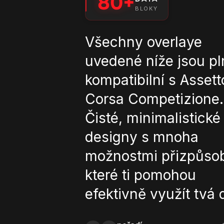
80+
BLOKY
Všechny overlaye
uvedené níže jsou pl
kompatibilní s Assett
Corsa Competizione.
Čisté, minimalistické
designy s mnoha
možnostmi přizpůsob
které ti pomohou
efektivně využít tvá 