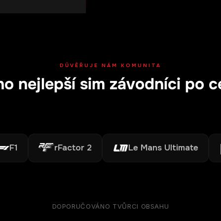
DŮVĚŘUJE NÁM KOMUNITA
ho nejlepší sim závodníci po 
rFactor 2
Le Mans Ultimate
A
DOPORUČOVÁNO TVŮRCI OBSAHU