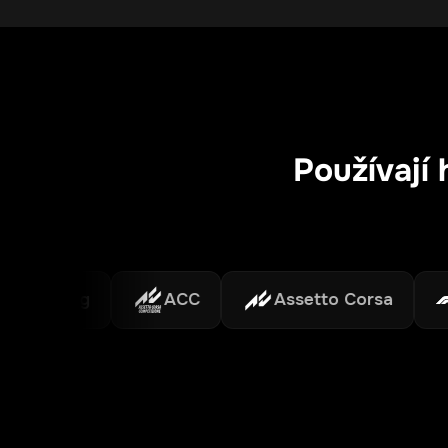
Používají 
Racing
ACC
Assetto Corsa
F1