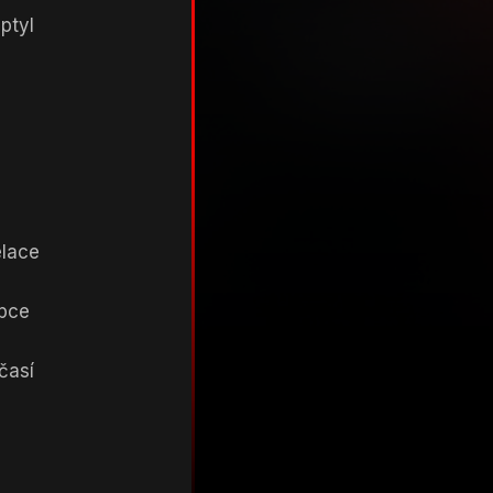
ptyl
elace
upce
časí