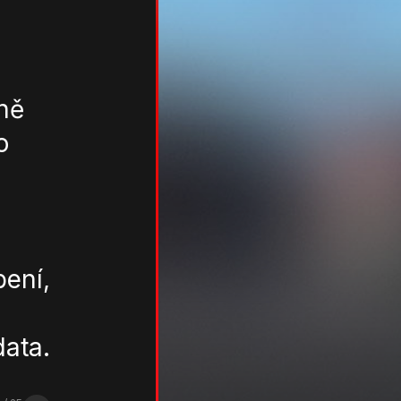
ně
o
ení,
data.