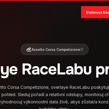
Stáhnout Ra
Assetto Corsa Competizione
aye RaceLabu p
tto Corsa Competizione, overlaye RaceLabu poskytuj
 pohled. Sleduj pořadí a relativní odstupy, monitoruj 
a vyhodnocuj výkonnostní data živě, abys zůstal/a konz