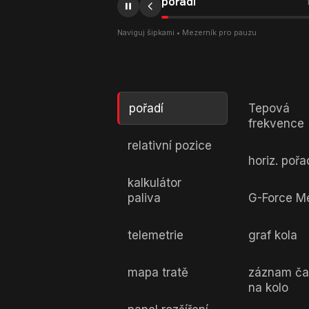
pořadí
Naviguj šipkami • Mezerník pro pauzu
pořadí
Tepová
frekvence
relativní pozice
horiz. pořa
kalkulátor
paliva
G-Force M
telemetrie
graf kola
mapa tratě
záznam ča
na kolo