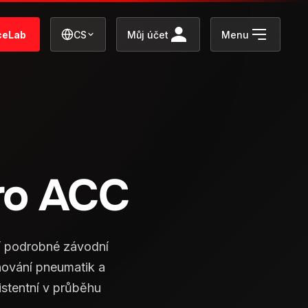
ceLab
CS
Můj účet
Menu
ro ACC
í podrobné závodní
chování pneumatik a
istentní v průběhu