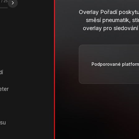
1
/
25
Overlay Pořadí poskytu
směsí pneumatik, st
overlay pro sledován
Podporované platfor
dí
eter
su