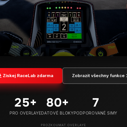
Získej RaceLab zdarma
Zobrazit všechny funkce
25
+
80
+
7
PRO OVERLAYE
DATOVÉ BLOKY
PODPOROVANÉ SIMY
PROZKOUMAT OVERLAYE