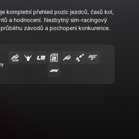
je kompletní přehled pozic jezdců, časů kol,
intů a hodnocení. Nezbytný sim-racingový
í průběhu závodů a pochopení konkurence.
my