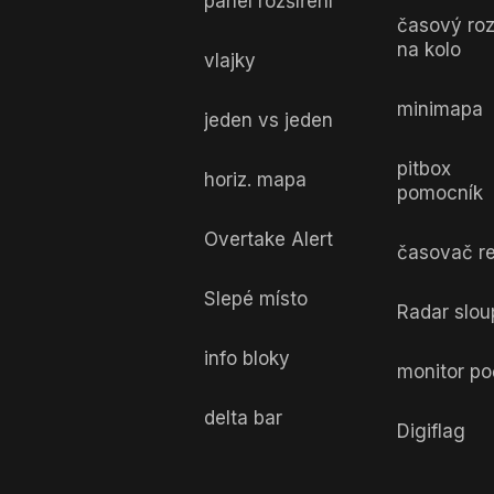
panel rozšíření
časový roz
na kolo
vlajky
minimapa
jeden vs jeden
pitbox
horiz. mapa
pomocník
Overtake Alert
časovač r
Slepé místo
Radar slo
info bloky
monitor po
delta bar
Digiflag