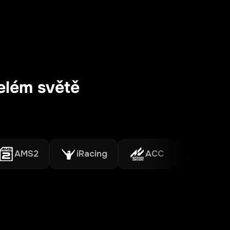
celém světě
MS2
iRacing
ACC
Assetto Co