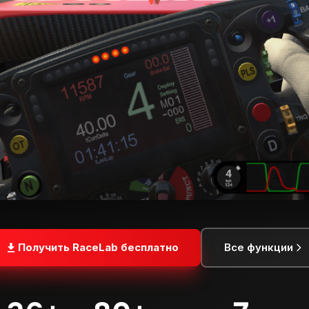
Получить RaceLab бесплатно
Все функции