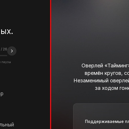
ых.
/
26
я паузы
Оверлей «Тайминг»
времён кругов, с
Незаменимый оверлей
за ходом гон
ар
Поддерживаемые п
льный