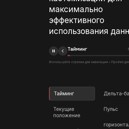
максимально
эффективного
использования данн
Тайминг
1
Используйте стрелки для навигации • Пробел дл
Тайминг
Дельта-б
Текущие
Пульс
положение
горизонта