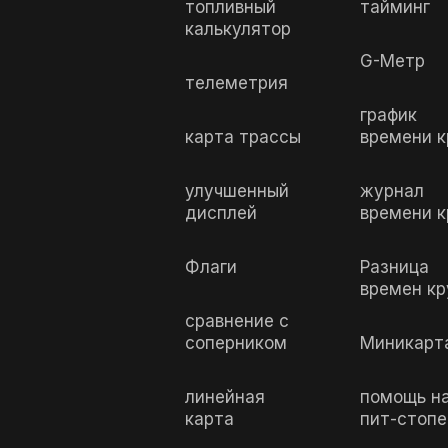
топливный
тайминг
калькулятор
G-Метр
телеметрия
график
карта трассы
времени к
улучшенный
журнал
дисплей
времени к
Флаги
Разница
времен кр
сравнение с
соперником
Миникарт
линейная
помощь н
карта
пит-стопе