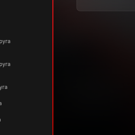
руга
руга
уга
а
а