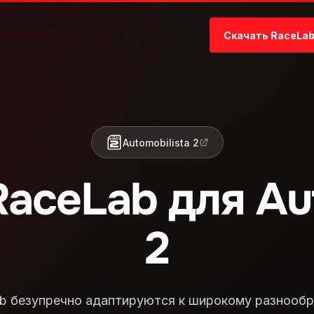
Скачать RaceLa
Automobilista 2
aceLab для Aut
2
b безупречно адаптируются к широкому разнообр