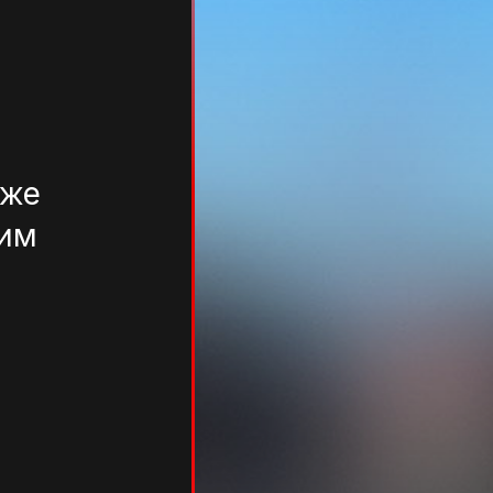
иже
тим