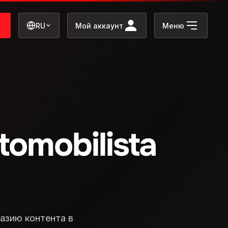
b
RU
Мой аккаунт
Меню
omobilista
азию контента в