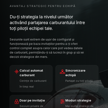
Sesiunile sunt extrem de ușor de configurat și
funcționează pe baza invitațiilor pentru a-ți oferi
control complet asupra celor care pot vedea datele
de carburant, permițându-ți să lucrezi în grup și să iei
decizii strategice din mers.
Calcul automat
Sincronizare
carburant
echipă
Cerințe de carburant
Partajat cu toți piloții
în timp real
Doar pe invitație
Moduri strategie
Sesiuni private de
Mai multe strategii de
echipă
carburant
Disponibil cu abonament Pro
PRO