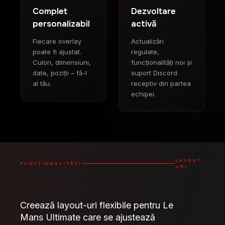
Complet
Dezvoltare
personalizabil
activă
Fiecare overlay
Actualizări
poate fi ajustat.
regulate,
Culori, dimensiuni,
funcționalități noi și
date, poziții – fă-l
suport Discord
al tău.
receptiv din partea
echipei.
LAYOUT-
FUNCȚIONALITĂȚI
URI
Creează layout-uri flexibile pentru Le
Mans Ultimate care se ajustează