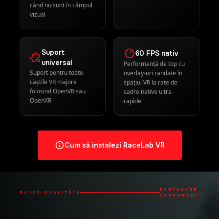
căștile VR majore
spațiul VR la rate de
folosind OpenVR sau
cadre native ultra-
OpenXR
rapide
Cum să instalezi RaceLab VR
PARTAJARE
FUNCȚIONALITĂȚI
CARBURANT
AVANTAJ STRATEGIC PENTRU ECHIPĂ
Du-ți strategia la nivelul următor
activând partajarea carburantului între
toți piloții echipei tale.