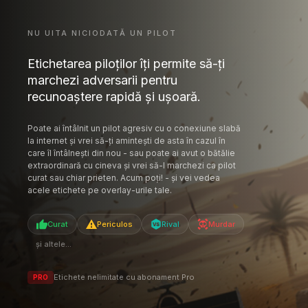
Poate ai întâlnit un pilot agresiv cu o conexiune slabă
la internet și vrei să-ți amintești de asta în cazul în
care îl întâlnești din nou - sau poate ai avut o bătălie
extraordinară cu cineva și vrei să-l marchezi ca pilot
curat sau chiar prieten. Acum poți! - și vei vedea
acele etichete pe overlay-urile tale.
Curat
Periculos
Rival
Murdar
și altele...
Etichete nelimitate cu abonament Pro
PRO