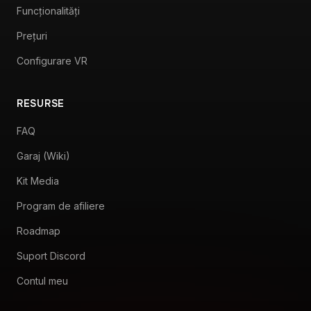
FAQ
Garaj (Wiki)
Kit Media
Program de afiliere
Roadmap
Suport Discord
Contul meu
LEGAL
Termeni și condiții
Politică de rambursare
Alătură-te celor 45.000+ de membri pe Discord