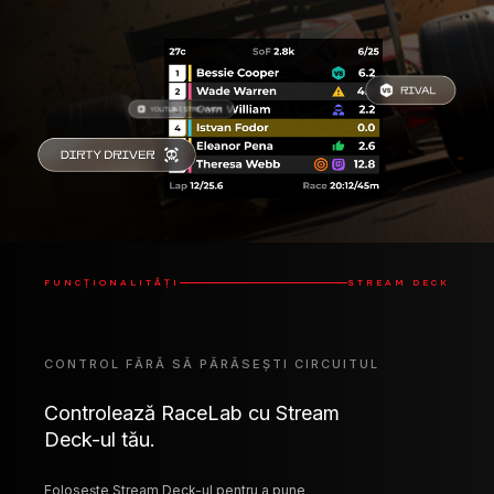
FUNCȚIONALITĂȚI
STREAM DECK
CONTROL FĂRĂ SĂ PĂRĂSEȘTI CIRCUITUL
Controlează RaceLab cu Stream
Deck-ul tău.
Folosește Stream Deck-ul pentru a pune
funcționalitățile puternice ale RaceLab la îndemâna
ta: ascunde și afișează overlay-uri, adaugă marcatori
pe care să-i vizualizezi mai târziu în Race Events,
ajustează experiența VR și mult mai mult.
Deschide/Închide overlay-
Controlează seturi de
uri
overlay-uri