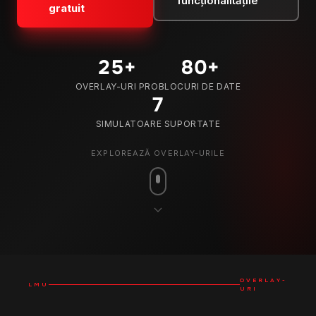
funcționalitățile
gratuit
25
+
80
+
OVERLAY-URI PRO
BLOCURI DE DATE
7
SIMULATOARE SUPORTATE
EXPLOREAZĂ OVERLAY-URILE
OVERLAY-
LMU
URI