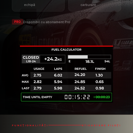
FUNCȚIONALITĂȚI
ETICHETARE PILOȚI
NU UITA NICIODATĂ UN PILOT
Etichetarea piloților îți permite să-ți
marchezi adversarii pentru
recunoaștere rapidă și ușoară.