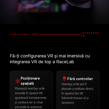
Fă-ți configurarea VR și mai imersivă cu
integrarea VR de top a RaceLab
Poziționare
Fără controller
spațială
Overlay-urile pot fi
Plasează overlay-urile
plasate și editate direct
oriunde în spațiul VR,
în spațiul tău VR
ajustează transparența
folosind mouse-ul și
și curbura lor și chiar
tastatura
ascunde-le automat
când nu sunt în câmpul
vizual
Suport
60 FPS nativ
universal
Performanță de top cu
Suport pentru toate
overlay-uri randate în