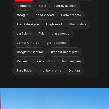
telemetrie
hartă
overlay avansat
steaguri
head 2 head
Hartă dreaptă
Alertă depășire
Unghi mort
Blocuri date
bară delta
Puls
clasament o.
Contor G-Force
grafic laptime
înregistrări laptime
timp/tur desfășurat
Mini map
ajutor pitbox
timp sesiune
Bare Radar
monitor vreme
Digiflag