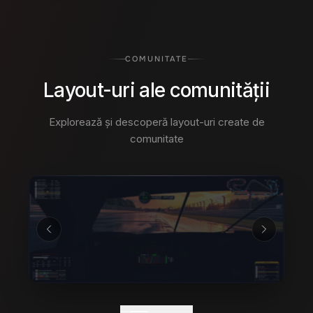
COMUNITATE
Layout-uri ale comunității
Explorează și descoperă layout-uri create de
comunitate
02
/
10
1,400
+
69k
+
LAYOUT-URI PARTAJATE
DESCĂRCĂRI