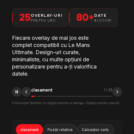
25
80+
OVERLAY-URI
DATE
PENTRU LMU
BLOCURI
Fiecare overlay de mai jos este
complet compatibil cu Le Mans
Ultimate. Design-uri curate,
minimaliste, cu multe opțiuni de
personalizare pentru a-ți valorifica
datele.
clasament
1
/
25
Folosește tastele cu săgeți pentru a naviga • Spațiu pentru pauză
clasament
Poziții relative
Calculator carb.