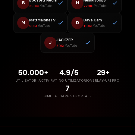
Boosted Media
Heikki360ES
B
H
350K+
220K+
YouTube
YouTube
MattMaloneTV
Dave Cam
M
D
50K+
110K+
YouTube
YouTube
JACKZER
J
80K+
YouTube
50.000+
4.9/5
29+
UTILIZATORI ACTIVI
RATING UTILIZATORI
OVERLAY-URI PRO
7
SIMULATOARE SUPORTATE