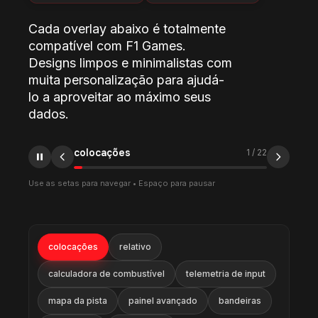
Cada overlay abaixo é totalmente
compatível com F1 Games.
Designs limpos e minimalistas com
muita personalização para ajudá-
lo a aproveitar ao máximo seus
dados.
relativo
2
/
22
Use as setas para navegar • Espaço para pausar
colocações
relativo
calculadora de combustível
telemetria de input
mapa da pista
painel avançado
bandeiras