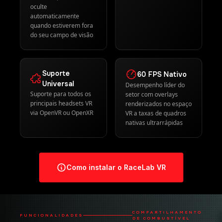
oculte
automaticamente
quando estiverem fora
do seu campo de visão
Suporte
60 FPS Nativo
Universal
Desempenho líder do
Suporte para todos os
setor com overlays
principais headsets VR
renderizados no espaço
via OpenVR ou OpenXR
VR a taxas de quadros
nativas ultrarrápidas
Como instalar o RaceLab VR
COMPARTILHAMENTO
FUNCIONALIDADES
DE COMBUSTÍVEL