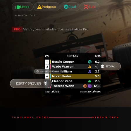
Limpo
Perigoso
Rival
Sujo
e muito mais...
Marcações ilimitadas com assinatura Pro
PRO
FUNCIONALIDADES
STREAM DECK