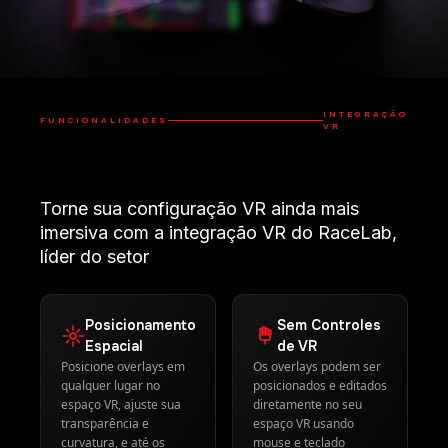
INTEGRAÇÃO
FUNCIONALIDADES
VR
Torne sua configuração VR ainda mais
imersiva com a integração VR do RaceLab,
líder do setor
Posicionamento
Sem Controles
Espacial
de VR
Posicione overlays em
Os overlays podem ser
qualquer lugar no
posicionados e editados
espaço VR, ajuste sua
diretamente no seu
transparência e
espaço VR usando
curvatura, e até os
mouse e teclado