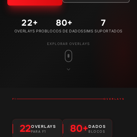
22
+
80
+
7
OVERLAYS PRO
BLOCOS DE DADOS
SIMS SUPORTADOS
EXPLORAR OVERLAYS
F1
OVERLAYS
22
80+
OVERLAYS
DADOS
PARA F1
BLOCOS