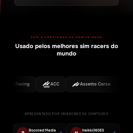
COM A CONFIANÇA DA COMUNIDADE
Usado pelos melhores sim racers do
Plataformas suportadas
mundo
iRacing
ACC
Assetto Corsa
F1
APRESENTADO POR CRIADORES DE CONTEÚDO
Boosted Media
Heikki360ES
B
H