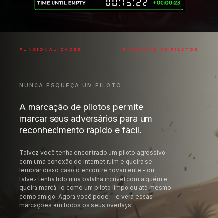
FUNCIONALIDADES
MARCAÇÃO DE PILOTOS
NUNCA ESQUEÇA UM PILOTO
A marcação de pilotos permite
marcar seus adversários para um
reconhecimento rápido e fácil.
Talvez você tenha encontrado um piloto agressivo
com uma conexão de internet ruim e queira se
lembrar disso caso o encontre novamente - ou
talvez tenha tido uma batalha incrível com alguém e
queira marcá-lo como um piloto limpo ou até mesmo
como amigo. Agora você pode! - e verá essas
marcações em todos os seus overlays.