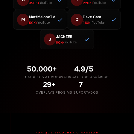
350K+
220K+
YouTube
YouTube
MattMaloneTV
Dave Cam
M
D
50K+
110K+
YouTube
YouTube
JACKZER
J
80K+
YouTube
50.000+
4.9/5
USUÁRIOS ATIVOS
AVALIAÇÃO DOS USUÁRIOS
29+
7
OVERLAYS PRO
SIMS SUPORTADOS
POR QUE ESCOLHER O RACELAB