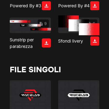
Powered By #3
Powered By #4
9
6
Sunstrip per
Sfondi livery
parabrezza
FILE SINGOLI