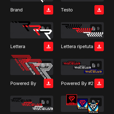
Brand
Testo
6
9
Lettera
Lettera ripetuta
8
8
Powered By
Powered By #2
8
7