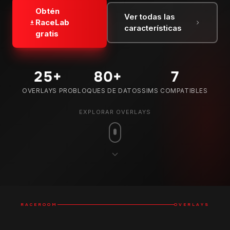
Obtén
Ver todas las
RaceLab
características
gratis
25
+
80
+
7
OVERLAYS PRO
BLOQUES DE DATOS
SIMS COMPATIBLES
EXPLORAR OVERLAYS
RACEROOM
OVERLAYS