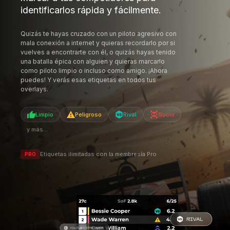
identificarlos rápida y fácilmente.
Quizás te hayas cruzado con un piloto agresivo con
mala conexión a internet y quieras recordarlo por si
vuelves a encontrarte con él, o quizás hayas tenido
una batalla épica con alguien y quieras marcarlo
como piloto limpio o incluso como amigo. ¡Ahora
puedes! Y verás esas etiquetas en todos tus
overlays.
Limpio
Peligroso
Rival
Sucio
y más...
Etiquetas ilimitadas con la membresía Pro
PRO