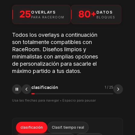
25
80+
OVERLAYS
DATOS
PARA RACEROOM
BLOQUES
Todos los overlays a continuación
son totalmente compatibles con
RaceRoom. Diseños limpios y
minimalistas con amplias opciones
de personalización para sacarle el
máximo partido a tus datos.
Clasif. tiempo real
2
/
25
Usa las flechas para navegar • Espacio para pausar
clasificación
Clasif. tiempo real